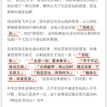
刻出现了一座石拱桥。郴州人为了纪念苏仙的恩德，把这
座桥叫做苏仙桥。
传说苏耽飞升之后，因为思念住在山南的母亲，山上的松
树都跟着把枝叶伸向西南，当地人把这叫做“
苏岭云
松
”，也叫“望母松”。这些松树如今还分列在白鹿洞到苏
仙观一千七百六十级台阶的两侧。
后来苏耽还曾化成白鹤归来，停在苏母旧宅的屋顶。有顽
童想用弹弓射它，白鹤就用爪子划出一首《
苏耽
歌
》：“
乡原一别，重来事非
。
甲子不记，
陵谷迁移
。
白骨蔽野，青山旧时，翘足高屋，下
见群儿
。
我是苏仙，弹我何为
？
翻身云
外，却返吾居
。”这首诗后来被收入《古诗源》中。
中华文明本是神传文明，几千年历史中修道升仙的人不可
计数，苏仙只是其中一位，这个故事就记载在晋代葛洪的
《神仙传·苏仙公》当中。