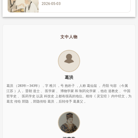
2026-05-03
文中人物
葛洪
葛洪 （283年—343年），字 稚川 ，号 抱朴子 ，人称 葛仙翁 ， 丹阳 句容 （今属
江苏 ）人， 晋朝 道士 、 医学家 、 博物学家 和 制药化学家 ，他在 道教史 、 中国
哲学史 、 医药学史 以及 科技史 上都有很高的地位。相传《 灵宝经 》内中经文，为
葛玄 传给 郑隐 ，郑隐传给 葛洪 ，后转传予 葛巢父 。