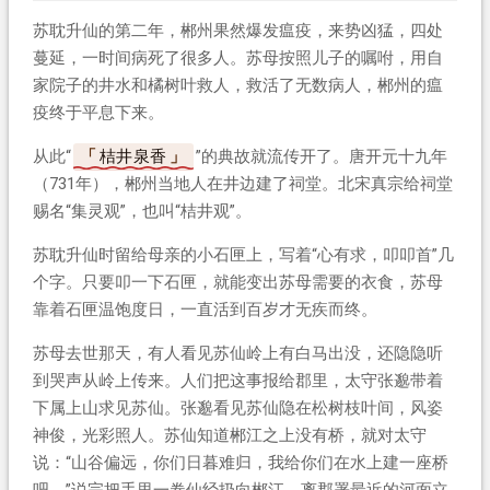
苏耽升仙的第二年，郴州果然爆发瘟疫，来势凶猛，四处
蔓延，一时间病死了很多人。苏母按照儿子的嘱咐，用自
家院子的井水和橘树叶救人，救活了无数病人，郴州的瘟
疫终于平息下来。
从此“
桔井泉香
”的典故就流传开了。唐开元十九年
（731年），郴州当地人在井边建了祠堂。北宋真宗给祠堂
赐名“集灵观”，也叫“桔井观”。
苏耽升仙时留给母亲的小石匣上，写着“心有求，叩叩首”几
个字。只要叩一下石匣，就能变出苏母需要的衣食，苏母
靠着石匣温饱度日，一直活到百岁才无疾而终。
苏母去世那天，有人看见苏仙岭上有白马出没，还隐隐听
到哭声从岭上传来。人们把这事报给郡里，太守张邈带着
下属上山求见苏仙。张邈看见苏仙隐在松树枝叶间，风姿
神俊，光彩照人。苏仙知道郴江之上没有桥，就对太守
说：“山谷偏远，你们日暮难归，我给你们在水上建一座桥
吧。”说完把手里一卷仙经扔向郴江，离郡署最近的河面立