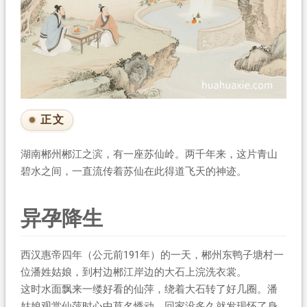
正文
湖南郴州郴江之滨，有一座苏仙岭。两千年来，这片青山
碧水之间，一直流传着苏仙在此得道飞天的神迹。
异孕降生
西汉惠帝四年（公元前191年）的一天，郴州东鸭子塘村一
位潘姓姑娘，到村边郴江岸边的大石上浣洗衣裳。
这时水面飘来一缕好看的仙萍，绕着大石转了好几圈。潘
姑娘观赏仙萍时心中莫名悸动，回家没多久就发现怀了身