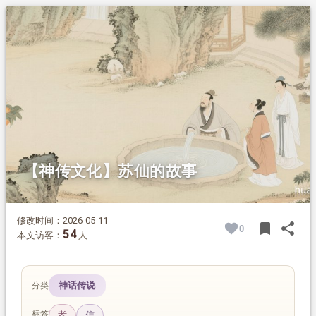
1.
摘要
2.
正文
2.1.
异孕降生
2.2.
仙翁赐名 学道山中
2.3.
孝行显异 道术初成
2.4.
得道飞升 山改其名
2.5.
桔井济民 遗泽千年
【神传文化】苏仙的故事
修改时间：2026-05-11
bookmark
share
0
BOOK
SH
54
本文访客：
人
神话传说
分类
标签
孝
信