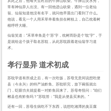
从此之后，他每天去村后的牛脾山砍柴。牛脾山灵水秀，
常有神仙异人出没。有一回他进山砍柴，遇到一位老仙
翁。仙翁知道他没有名字，就问他早晨出门看到了什么。
他说，看见一个人用禾草串着鱼挂在树枝上，自己枕着树
根呼呼大睡。
仙翁笑道：“禾草串鱼是个‘苏’字，枕树而卧是个‘耽’字”，于
是就给这个孩子取名苏耽，从此苏耽跟着老仙翁学习道
术。
孝行显异 道术初成
苏耽学道有所成之后，有一次吃饭，苏母无意间说想吃便
县（今永兴）的特产油鮓鱼。苏耽听完，放下碗筷就出
门，眨眼功夫就提着一对鮓鱼回来了。苏母奇怪问：“咱们
郴县也有鮓鱼吗？”苏耽答：“我是从便县买来的。”
还有一回，苏母生病吃不下东西，说想吃湘潭的臭豆腐