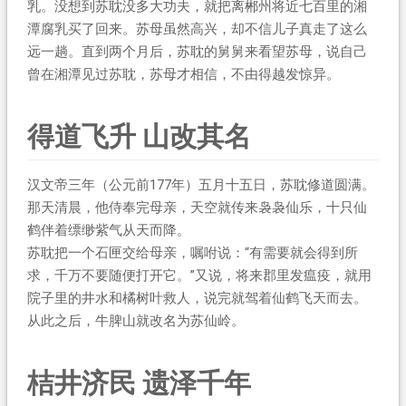
乳。没想到苏耽没多大功夫，就把离郴州将近七百里的湘
潭腐乳买了回来。苏母虽然高兴，却不信儿子真走了这么
远一趟。直到两个月后，苏耽的舅舅来看望苏母，说自己
曾在湘潭见过苏耽，苏母才相信，不由得越发惊异。
得道飞升 山改其名
汉文帝三年（公元前177年）五月十五日，苏耽修道圆满。
那天清晨，他侍奉完母亲，天空就传来袅袅仙乐，十只仙
鹤伴着缥缈紫气从天而降。
苏耽把一个石匣交给母亲，嘱咐说：“有需要就会得到所
求，千万不要随便打开它。”又说，将来郡里发瘟疫，就用
院子里的井水和橘树叶救人，说完就驾着仙鹤飞天而去。
从此之后，牛脾山就改名为苏仙岭。
桔井济民 遗泽千年