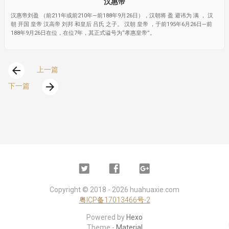
汉惠帝
汉惠帝刘盈 （前211年或前210年—前188年9月26日），汉朝将 盈 避讳为 满 ， 汉
朝 开国 皇帝 汉高帝 刘邦 和皇后 吕氏 之子。 汉朝 皇帝 ，于前195年6月26日—前
188年9月26日在位，在位7年，其正式谥号为“孝惠皇帝”。
arrow_back
上一篇
arrow_forward
下一篇
Twitter
Facebook
Google
Plus
Copyright ©
2018 - 2026
huahuaxie.com
粤ICP备17013466号-2
Powered by
Hexo
Theme -
Material