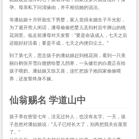
孕。母亲私下问清缘由，并不相信她的说法。
等潘姑娘十月怀胎生下男婴，家人觉得未婚生子不光彩，
为了避开旁人闲话，潘母偷偷把婴儿丢到村后牛脾山的桃
花洞里。临走前潘母对天发誓：“要是命该成人，七天之后
还能好好活着；要是不成，七天之内便归尘土。”
到了第七天，思念孩子的潘姑娘赶到桃花洞，看到一只美
丽白鹤张开雪白翅膀给婴儿挡寒，一头健壮的白鹿正在给
孩子喂奶。潘姑娘又惊又喜，连忙把孩子抱回家偷偷喂
养，还发誓终身不嫁。
仙翁赐名 学道山中
孩子养在密室七年，没见过外人，也没有名字。一天，孩
子忽然对潘姑娘说：“儿子已经长大了，别再把我关在屋里
了。”