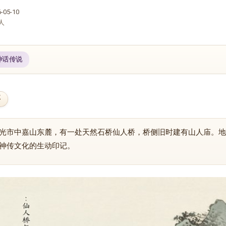
05-10
人
神话传说
要
光市中嘉山东麓，有一处天然石桥仙人桥，桥侧旧时建有山人庙。地
神传文化的生动印记。