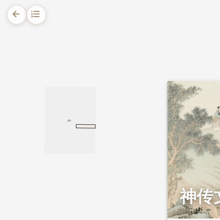
arrow_back
format_list_numbered
1.
摘要
2.
正文
2.1.
嘉山仙桥形胜
2.2.
山人庙的传说
安徽省志稿
神传