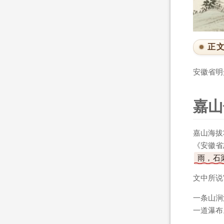
正
安徽省明
嘉山
嘉山海拔
《安徽省
雨，石
文中所说
一条山涧
一道瀑布