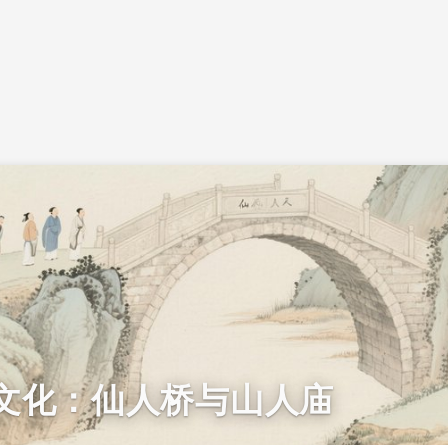
文化：仙人桥与山人庙