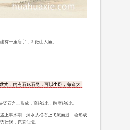
建有一座庙宇，叫做山人庙。
广数丈，内有石床石凳，可以坐卧，每逢大
块竖石之上形成，高约3米，跨度约8米。
遇上丰水期，涧水从横石上飞流而过，会形成
势壮观，宛若仙境。