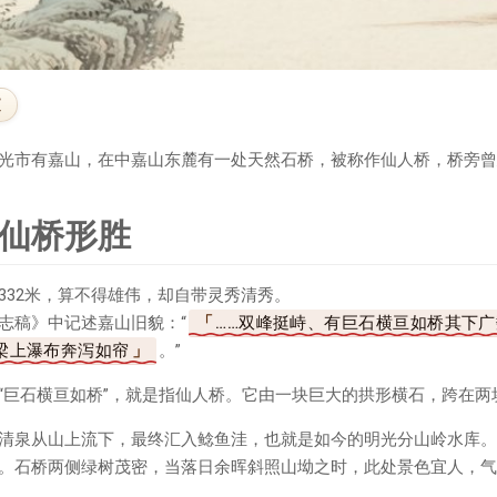
文
光市有嘉山，在中嘉山东麓有一处天然石桥，被称作仙人桥，桥旁曾
仙桥形胜
332米，算不得雄伟，却自带灵秀清秀。
志稿》中记述嘉山旧貌：“
……双峰挺峙、有巨石横亘如桥其下
梁上瀑布奔泻如帘
。”
“巨石横亘如桥”，就是指仙人桥。它由一块巨大的拱形横石，跨在两
清泉从山上流下，最终汇入鲶鱼洼，也就是如今的明光分山岭水库。
。石桥两侧绿树茂密，当落日余晖斜照山坳之时，此处景色宜人，气