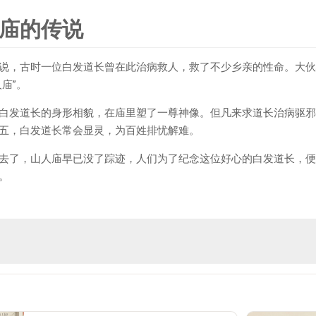
庙的传说
说，古时一位白发道长曾在此治病救人，救了不少乡亲的性命。大伙
人庙”。
白发道长的身形相貌，在庙里塑了一尊神像。但凡来求道长治病驱邪
五，白发道长常会显灵，为百姓排忧解难。
去了，山人庙早已没了踪迹，人们为了纪念这位好心的白发道长，便
。