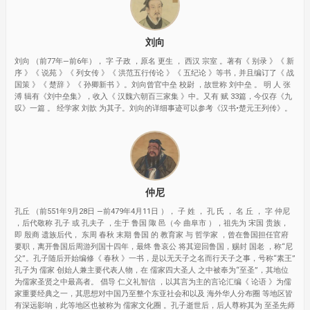
刘向
刘向 （前77年—前6年）， 字 子政 ，原名 更生 ， 西汉 宗室 。著有《 别录 》《 新
序 》《 说苑 》《 列女传 》《 洪范五行传论 》《 五纪论 》等书，并且编订了《 战
国策 》《 楚辞 》《 孙卿新书 》。刘向曾官中垒 校尉 ，故世称 刘中垒 。 明 人 张
溥 辑有《刘中垒集》，收入《 汉魏六朝百三家集 》中。又有 赋 33篇，今仅存《九
叹》一篇 。 经学家 刘歆 为其子。刘向的详细事迹可以参考《汉书•楚元王列传》。
仲尼
孔丘 （前551年9月28日 —前479年4月11日 ）， 子 姓 ， 孔 氏 ， 名 丘 ， 字 仲尼
，后代敬称 孔子 或 孔夫子 ，生于 鲁国 陬 邑（今 曲阜市 ），祖先为 宋国 贵族，
即 殷商 遗族后代， 东周 春秋 末期 鲁国 的 教育家 与 哲学家 ，曾在鲁国担任官府
要职，离开鲁国后周游列国十四年，最终 鲁哀公 将其迎回鲁国，赐封 国老 ，称“尼
父”。孔子随后开始编修《 春秋 》一书，是以无天子之名而行天子之事，号称“素王”
孔子为 儒家 创始人兼主要代表人物，在 儒家四大圣人 之中被奉为“至圣”，其地位
为儒家圣贤之中最高者。 倡导 仁义礼智信 ，以其言为主的言论汇编《 论语 》为儒
家重要经典之一，其思想对中国乃至整个东亚社会和以及 海外华人分布圈 等地区皆
有深远影响，此等地区也被称为 儒家文化圈 。孔子逝世后，后人尊称其为 至圣先师