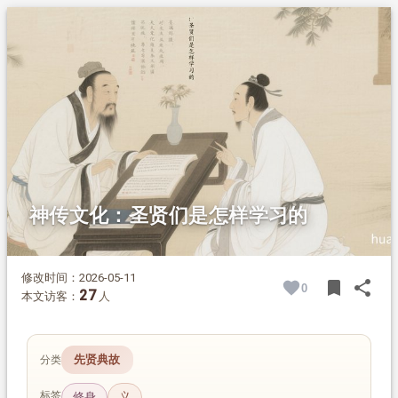
1.
摘要
2.
正文
2.1.
笔者附言
神传文化：圣贤们是怎样学习的
修改时间：2026-05-11
bookmark
share
0
BOOK
SH
27
本文访客：
人
先贤典故
分类
标签
修身
义