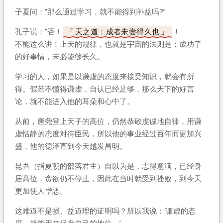
子夏问：“那么通过学习，就不能得到补益吗?”
孔子说：“否！
天之道：成者未尝得久也
！
不能这么讲！上天的规律，也就是宇宙的法则是：成功了
的好事情，未必能够长久。
学习的人，如果是以谦虚的态度来接受知识，就会有所
得。假若不懂得谦虚，自认已经足够，那么天下的好言
论，就不能进入他的耳朵和心中了。
从前，唐尧登上天子的高位，仍然恭敬虔诚地自律，用谦
虚恬静的态度对待臣民，所以他的事业经过百年而更加兴
盛，他的德泽直到今天越发昌明。
昆吾（指夏朝的部落君主）自以为是，志得意满，已经身
居高位，贪欲仍不停止，因此在当时就受到挫败，到今天
更加使人憎恶。
这难道不是损、益道理的证明吗？所以我说：‘谦虚的态