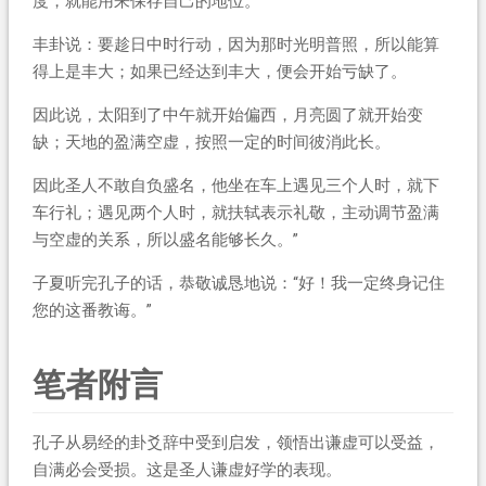
度，就能用来保存自己的地位。’
丰卦说：要趁日中时行动，因为那时光明普照，所以能算
得上是丰大；如果已经达到丰大，便会开始亏缺了。
因此说，太阳到了中午就开始偏西，月亮圆了就开始变
缺；天地的盈满空虚，按照一定的时间彼消此长。
因此圣人不敢自负盛名，他坐在车上遇见三个人时，就下
车行礼；遇见两个人时，就扶轼表示礼敬，主动调节盈满
与空虚的关系，所以盛名能够长久。”
子夏听完孔子的话，恭敬诚恳地说：“好！我一定终身记住
您的这番教诲。”
笔者附言
孔子从易经的卦爻辞中受到启发，领悟出谦虚可以受益，
自满必会受损。这是圣人谦虚好学的表现。