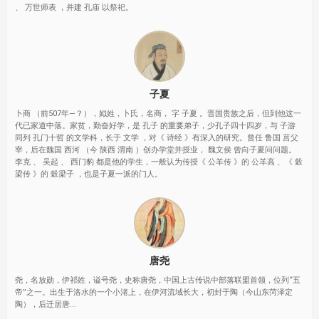
、 万世师表 ，并建 孔庙 以祭祀。
子夏
卜商 （前507年—？），姒姓，卜氏，名商， 字 子夏 。晋国贵族之后，但到他这一
代已家道中落。家贫，勤奋好学，是 孔子 的重要弟子，少孔子四十四岁，与 子游
同列 孔门十哲 的文学科，长于 文学 ，对《 诗经 》有深入的研究。曾任 鲁国 莒父
宰，后在魏国 西河 （今 陕西 渭南 ）创办学堂并授业， 魏文侯 曾向子夏问问题。
李克 、 吴起 、 西门豹 都是他的学生，一般认为传授《 公羊传 》的 公羊高 、《 穀
梁传 》的 穀梁子 ，也是子夏一派的门人。
唐尧
尧，名放勋，伊祁姓，谥号尧，史称唐尧，中国上古传说中部落联盟首领，位列“五
帝”之一。出生于洛水的一个小渚上，在伊河流域长大，初封于陶（今山东菏泽定
陶），后迁居唐...