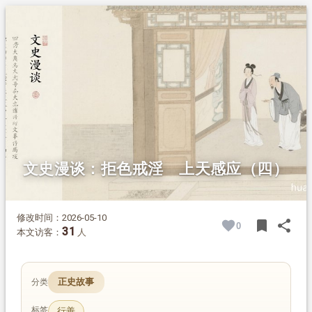
1.
摘要
2.
正文
2.1.
钱大经行善赎罪
文史漫谈：拒色戒淫 上天感应（四）
修改时间：2026-05-10
bookmark
share
0
BOOK
SH
31
本文访客：
人
正史故事
分类
标签
行善