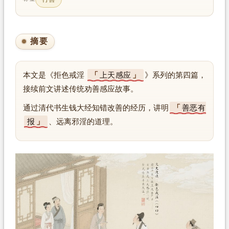
摘要
本文是《拒色戒淫
上天感应
》系列的第四篇，
接续前文讲述传统劝善感应故事。
通过清代书生钱大经知错改善的经历，讲明
善恶有
报
、远离邪淫的道理。