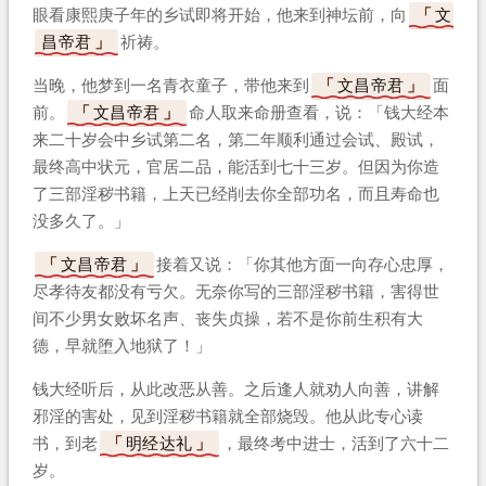
眼看康熙庚子年的乡试即将开始，他来到神坛前，向
文
昌帝君
祈祷。
当晚，他梦到一名青衣童子，带他来到
文昌帝君
面
前。
文昌帝君
命人取来命册查看，说：「钱大经本
来二十岁会中乡试第二名，第二年顺利通过会试、殿试，
最终高中状元，官居二品，能活到七十三岁。但因为你造
了三部淫秽书籍，上天已经削去你全部功名，而且寿命也
没多久了。」
文昌帝君
接着又说：「你其他方面一向存心忠厚，
尽孝待友都没有亏欠。无奈你写的三部淫秽书籍，害得世
间不少男女败坏名声、丧失贞操，若不是你前生积有大
德，早就堕入地狱了！」
钱大经听后，从此改恶从善。之后逢人就劝人向善，讲解
邪淫的害处，见到淫秽书籍就全部烧毁。他从此专心读
书，到老
明经达礼
，最终考中进士，活到了六十二
岁。