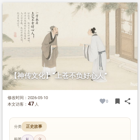
1.
摘要
2.
正文
2.1.
陈永年让产
2.2.
仁者终得福
【神传文化】“上苍不负好心人”
修改时间：2026-05-10
bookmark
share
0
BOOK
SH
47
本文访客：
人
正史故事
分类
标签
礼
义