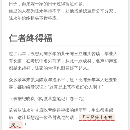
日子，而弟媳一家的日子过得富足许多。
族里的人都为陈永年抱不平，劝他找弟媳重新公平分家，
陈永年始终摇头不肯答应。
仁者终得福
过了几年，没想到陈永年的儿子陈三立埋头苦读，学业大
有长进，在考试中名列前茅，从此一跃成材，名声和声望
都越来越好，陈家的生活也跟着好了起来。
众乡亲本来就为陈永年抱不平，这下比陈永年本人还要欢
喜，都纷纷赞叹说：“这真是上苍不负好心人啊！”
（事据纪晓岚《阅微草堂笔记》卷十九）
笔者从陈永年甘愿吃亏终得福报的经历里，生出很多感
触。这让我想起一位圣哲说过的话：
三尺头上有神
灵
！