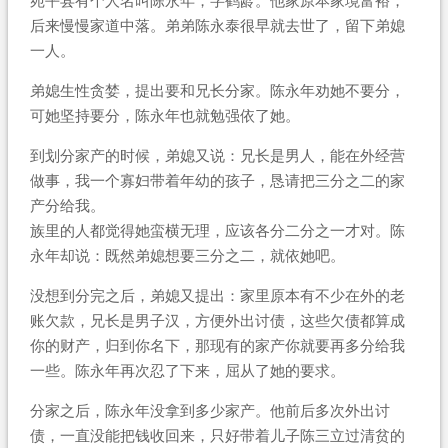
宛平县有个人名叫陈永年，字鹤龄。他家原本家境富裕，
后来慢慢家道中落。弟弟陈永泰很早就去世了，留下弟媳
一人。
弟媳生性贪婪，提出要和兄长分家。陈永年劝她不要分，
可她坚持要分，陈永年也就勉强依了她。
到划分家产的时候，弟媳又说：兄长是男人，能在外经营
做事，我一个寡妇带着年幼的孩子，恳请把三分之二的家
产分给我。
族里的人都觉得她蛮横无理，应该各分二分之一才对。陈
永年却说：既然弟媳想要三分之二，就依她吧。
没想到分完之后，弟媳又提出：家里原本有不少在外的老
账欠款，兄长是男子汉，方便外出讨债，这些欠债都算成
你的财产，归到你名下，那现有的家产你就要再多分给我
一些。陈永年再次忍了下来，屈从了她的要求。
分家之后，陈永年没拿到多少家产。他前后多次外出讨
债，一直没能把钱收回来，只好带着儿子陈三立过清贫的