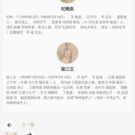
纪晓岚
纪昀 （1724年8月3日—1805年3月14日）， 字 晓岚 ， 以字行 ，号 石云 、 观弈道
人 、 孤石老人 、 河间才子 ， 直隶省 河间府 献县 （今 河北省 沧州市 献县）人，
清代 乾隆 年间学者，政治人物。官至 礼部尚书 、 协办大学士 ，曾任《 四库全书
》总纂修官。卒 谥 文达 。
陈三立
陈三立 （1853年10月23日—1937年9月14日），字 伯严 ，号 散原 ， 江西 南昌府
义宁州 （今属 九江市 修水县 ）人， 同光体 江西派代表人物，被誉为 中国 最后一
位传统 诗人 ， 江西诗派 传统的最后一位宗师。出身 世家 ，当年与 谭延闿 、 谭嗣
同 并称“江楚三公子”；又与 谭嗣同 、 丁惠康 、 吴保初 合称 维新四公子 ，但 戊戌
政变 后，颇思避祸全身，甚少参与政治，自谓“神州袖手人”（凭栏一片风云气，来
作神州袖手人）。
arrow_back
上一篇
arrow_forward
下一篇