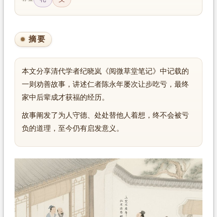
摘要
本文分享清代学者纪晓岚《阅微草堂笔记》中记载的
一则劝善故事，讲述仁者陈永年屡次让步吃亏，最终
家中后辈成才获福的经历。
故事阐发了为人守德、处处替他人着想，终不会被亏
负的道理，至今仍有启发意义。