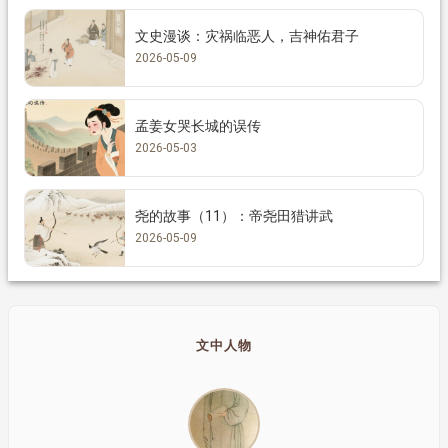
文史漫谈：灾祸临恶人，吉神佑君子
2026-05-09
孟姜女哭长城的误传
2026-05-03
尧的故事（11）：帝尧田猎讲武
2026-05-09
文中人物