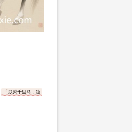
。
朕乘千里马，独