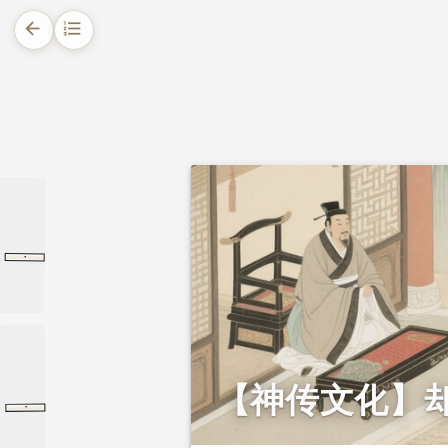
arrow_back
format_list_numbered
1.
摘要
2.
正文
2.1.
典故原文
2.2.
典故解读
·
旅獒
尚书
旅獒
【神传文化】
·
孝文本纪
孝文本纪
史记