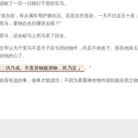
进献了一匹一日能行千里的宝马。
开道在前，有从属车驾护拥在后。若是吉庆巡游，一天不过走五十里
里马，要独自先往哪里去呢？”
里马，还命献马人把马牵了回去。
文帝认为千里马不是天子应当用的物件，尚且不肯收下。那其他珠玉
动他的心了。
益，功乃成。不贵异物贱用物，民乃足
。”
妨害有益的事，做事才能成功；不因为看重稀奇物件就轻贱实用之物