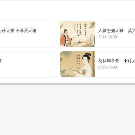
心获天赐 不孝受天谴
人算怎如天算 莫
2026-05-03
方
葛从周舍爱 不计
2026-05-03