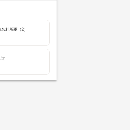
为名利所驱（2）
人过