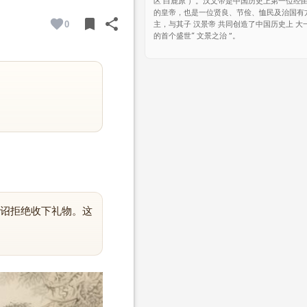
区 白鹿原 ）。汉文帝是中国历史上第一位经
的皇帝，也是一位贤良、节俭、恤民及治国有
bookmark
share
0
主，与其子 汉景帝 共同创造了中国历史上 大
BOOKMARK
SHARE
的首个盛世“ 文景之治 ”。
诏拒绝收下礼物。这