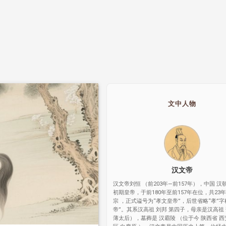
文中人物
汉文帝
汉文帝刘恒 （前203年—前157年），中国 汉
初期皇帝，于前180年至前157年在位，共23年
宗 ，正式谥号为“孝文皇帝”，后世省略“孝”字
帝”。其系汉高祖 刘邦 第四子，母亲是汉高祖 
薄太后），墓葬是 汉霸陵 （位于今 陕西省 西