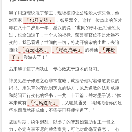
墨子用道理说服了楚王，现场模拟让公输般大惊失色，他
对国家
忠肝义胆
，智勇双全。这样一位杰出的英才
却在八十二岁那一年，感叹的说：“世间的事我已经全经历
过，也全知道了，一个人的福禄、荣誉和官位不是永远不
变的，我已看透了世间的一切，将离开纷杂的尘世，去追
随能
吞云吐雾
呼石成羊
的神仙
赤松
子
漫游去了！”
后来墨子进了周狄山，专心致志于道术的修习。
神灵见墨子修道之心非常虔诚，就授给他写着修道要诀的
绢书、用朱草的花配制药丸的秘方，以及道教的法则戒律
和阴阳五行变化的经书，一共二十五篇，并对墨子说：“你
本来就有
仙风道骨
，又聪慧通灵，得到我给你的这
些东西后就能成仙，不需要再拜师学道了。”
战国时期，纷争混乱，以墨子的智慧如若助君王一臂之
力，必定有享不尽的荣华富贵，可他对此毫无眷恋，一心