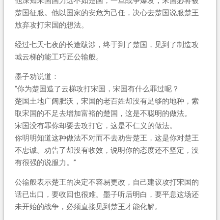
他深知宋国国力远不如楚国，一旦战争爆发，宋国必将被
楚国征服。他以国家的安危为己任，决心去楚国说服楚王
放弃攻打宋国的想法。
经过七天七夜的长途跋涉，终于到了楚国，见到了制造攻
城云梯的能工巧匠公输般。
墨子劝说道：
“你为楚国造了云梯攻打宋国，宋国有什么罪过呢？
楚国土地广阔肥沃，宋国的老百姓却没有足够的地种，索
取宋国的不足去增加富裕的楚国，这是不聪明的做法。
宋国没有罪你却要去攻打它，这是不仁义的做法。
你明明知道这种做法不对而不去劝告楚王，这是你对楚王
不忠诚。劝告了却没有收效，说明你的态度还不坚定，没
有很强的说服力。”
公输般表示楚王的决定不容易更改，自己建议攻打宋国的
话已出口，要收回也很难。墨子听后明白，要平息这场还
未开始的战争，必须直接见到楚王才能化解。