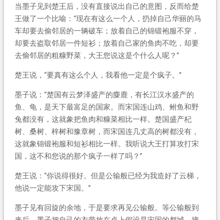
当墨子见到楚王后，没有直接说出自己的意图，反而给楚
王做了一个比喻：“现在有这么一个人，扔掉自己华丽的马
车却要去偷邻居的一辆破车；放着自己的锦锻袍服不穿，
却要去盗取邻居一件短衫；放着自己家的鱼肉不吃，却要
去偷邻居的粗糠野菜，大王您说这是个什么人呢？”
楚王说，“要真有这么个人，我看他一定是个疯子。”
墨子说：“楚国有云梦泽盛产的麋鹿，有长江汉水盛产的
鱼、龟，是天下最富足的国家。而宋国连山鸡、鲋鱼和野
兔都没有，这就象把鱼肉和糠菜相比一样。楚国盛产杞
树、桑树、梓树和豫章树，而宋国连几丈高的树都没有，
这就象锦锻袍服和短衫相比一样。我听说大王打算攻打宋
国，这不和您说的那个疯子一样了吗？”
楚王说：“你说得很好。但是公输般已经为我造好了云梯，
他说一定能攻下宋国。”
墨子见有回旋的余地，于是要求再见公输般。等公输般到
来后，墨子把自己的衣带放在桌上假设是宋国的都城，摘