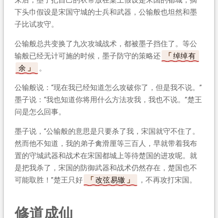
下头巾假设是宋国守城的士兵和武器，公输般也坦然和墨
子比试攻守。
公输般总共变换了九次攻城战术，都被墨子挡住了。等公
输般已经无计可施的时候，墨子防守的策略还
绰绰有
余
。
公输般说：“现在我已经知道怎么攻破你了，但是我不说。”
墨子说：“我也知道你将用什么方法攻我，我也不说。”楚王
问是怎么回事。
墨子说，“公输般的意思是只要杀了我，宋国就守不住了。
然而他不知道，我的弟子禽滑厘等三百人，早就带着我布
置的守城武器和战术在宋国都城上等待楚国的进攻呢。就
是把我杀了，宋国的防御武器和战术仍然存在，楚国也不
可能取胜！”楚王只好
改弦易辙
，不再攻打宋国。
修道成仙