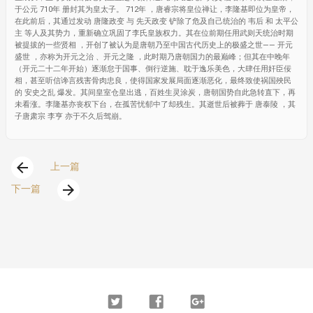
于公元 710年 册封其为皇太子。 712年 ，唐睿宗将皇位禅让，李隆基即位为皇帝，
在此前后，其通过发动 唐隆政变 与 先天政变 铲除了危及自己统治的 韦后 和 太平公
主 等人及其势力，重新确立巩固了李氏皇族权力。其在位前期任用武则天统治时期
被提拔的一些贤相 ，开创了被认为是唐朝乃至中国古代历史上的极盛之世—— 开元
盛世 ，亦称为开元之治 、开元之隆 ，此时期乃唐朝国力的最巅峰；但其在中晚年
（开元二十二年开始）逐渐怠于国事、倒行逆施、耽于逸乐美色，大肆任用奸臣佞
相，甚至听信谗言残害骨肉忠良，使得国家发展局面逐渐恶化，最终致使祸国殃民
的 安史之乱 爆发。其间皇室仓皇出逃，百姓生灵涂炭，唐朝国势自此急转直下，再
未看涨。李隆基亦丧权下台，在孤苦忧郁中了却残生。其逝世后被葬于 唐泰陵 ，其
子唐肃宗 李亨 亦于不久后驾崩。
arrow_back
上一篇
arrow_forward
下一篇
Twitter
Facebook
Google