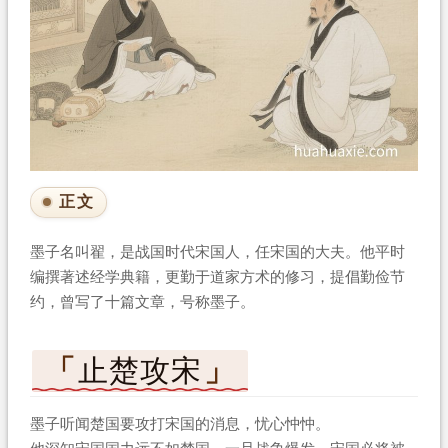
正文
墨子名叫翟，是战国时代宋国人，任宋国的大夫。他平时
编撰著述经学典籍，更勤于道家方术的修习，提倡勤俭节
约，曾写了十篇文章，号称墨子。
止楚攻宋
墨子听闻楚国要攻打宋国的消息，忧心忡忡。