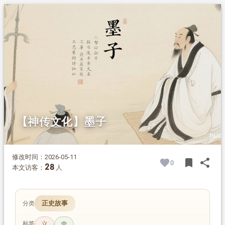
1.
摘要
2.
正文
2.1.
止楚攻宋
2.2.
修道成仙
【神传文化】墨子
修改时间：2026-05-11
bookmark
share
0
BOOK
SH
28
本文访客：
人
正史故事
分类
标签
义
忠