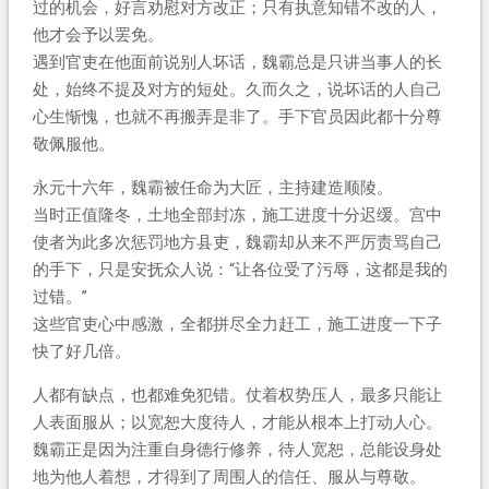
过的机会，好言劝慰对方改正；只有执意知错不改的人，
他才会予以罢免。
遇到官吏在他面前说别人坏话，魏霸总是只讲当事人的长
处，始终不提及对方的短处。久而久之，说坏话的人自己
心生惭愧，也就不再搬弄是非了。手下官员因此都十分尊
敬佩服他。
永元十六年，魏霸被任命为大匠，主持建造顺陵。
当时正值隆冬，土地全部封冻，施工进度十分迟缓。宫中
使者为此多次惩罚地方县吏，魏霸却从来不严厉责骂自己
的手下，只是安抚众人说：“让各位受了污辱，这都是我的
过错。”
这些官吏心中感激，全都拼尽全力赶工，施工进度一下子
快了好几倍。
人都有缺点，也都难免犯错。仗着权势压人，最多只能让
人表面服从；以宽恕大度待人，才能从根本上打动人心。
魏霸正是因为注重自身德行修养，待人宽恕，总能设身处
地为他人着想，才得到了周围人的信任、服从与尊敬。