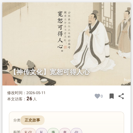
1.
摘要
2.
正文
【神传文化】宽恕可得人心
修改时间：2026-05-11
bookmark
share
0
BOOK
SH
26
本文访客：
人
正史故事
分类
标签
礼仪
礼
廉
孝
信