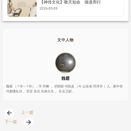
【神传文化】敬天知命 循道而行
2026-05-09
文中人物
魏霸
魏霸 （？年—？年），字 乔卿 ， 济阴郡 句阳县 （今 山东省 菏泽市 ）人。家中世
代都懂礼仪， 官至 东汉 光禄大夫 、 长乐卫尉 。
arrow_back
上一篇
arrow_forward
下一篇