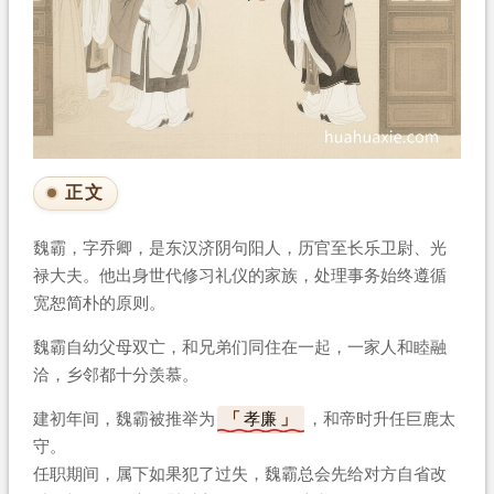
正文
魏霸，字乔卿，是东汉济阴句阳人，历官至长乐卫尉、光
禄大夫。他出身世代修习礼仪的家族，处理事务始终遵循
宽恕简朴的原则。
魏霸自幼父母双亡，和兄弟们同住在一起，一家人和睦融
洽，乡邻都十分羡慕。
建初年间，魏霸被推举为
孝廉
，和帝时升任巨鹿太
守。
任职期间，属下如果犯了过失，魏霸总会先给对方自省改