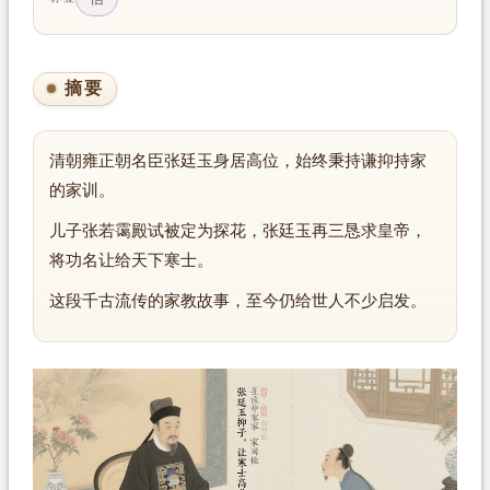
摘要
清朝雍正朝名臣张廷玉身居高位，始终秉持谦抑持家
的家训。
儿子张若霭殿试被定为探花，张廷玉再三恳求皇帝，
将功名让给天下寒士。
这段千古流传的家教故事，至今仍给世人不少启发。