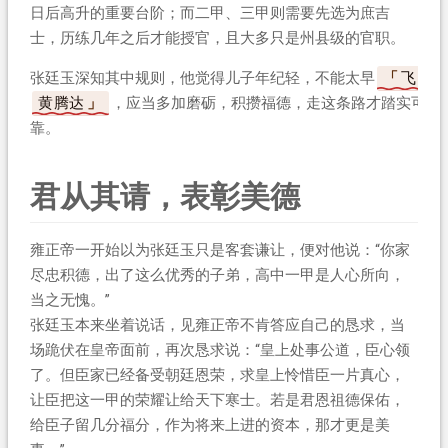
日后高升的重要台阶；而二甲、三甲则需要先选为庶吉
士，历练几年之后才能授官，且大多只是州县级的官职。
张廷玉深知其中规则，他觉得儿子年纪轻，不能太早
飞
黄腾达
，应当多加磨砺，积攒福德，走这条路才踏实可
靠。
君从其请，表彰美德
雍正帝一开始以为张廷玉只是客套谦让，便对他说：“你家
尽忠积德，出了这么优秀的子弟，高中一甲是人心所向，
当之无愧。”
张廷玉本来坐着说话，见雍正帝不肯答应自己的恳求，当
场跪伏在皇帝面前，再次恳求说：“皇上处事公道，臣心领
了。但臣家已经备受朝廷恩荣，求皇上怜惜臣一片真心，
让臣把这一甲的荣耀让给天下寒士。若是君恩祖德保佑，
给臣子留几分福分，作为将来上进的资本，那才更是美