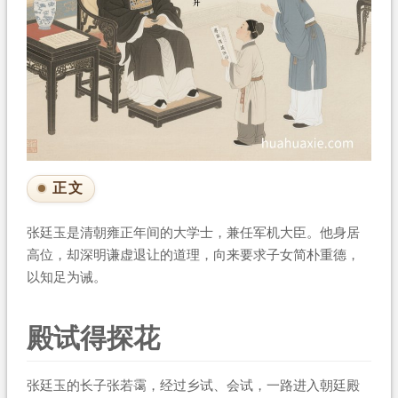
正文
张廷玉是清朝雍正年间的大学士，兼任军机大臣。他身居
高位，却深明谦虚退让的道理，向来要求子女简朴重德，
以知足为诫。
殿试得探花
张廷玉的长子张若霭，经过乡试、会试，一路进入朝廷殿