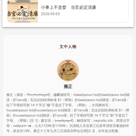
小事上不贪婪 当官必定清廉
2026-05-03
文中人物
雍正
雍正（满语：ᡥᡡᠸᠠᠯᡳᠶᠠᠰᡠᠨᡨ᠋ᠣᠪ，穆麟德转写：hūwaliyasun tob[hūwaliyasun tob]错
误：{{Transl}}：无法识别转译标准 $1（帮助）[hūwaliyasun tob]错误：{{Transl}}：
拉丁字母转写第 14 个字元“穆”不是拉丁字母。（帮助），大词典转写：
huuwaliyasun tob[huuwaliyasun tob]错误：{{Transl}}：无法识别转译标准 $1（帮
助）[huuwaliyasun tob]错误：{{Transl}}：拉丁字母转写第 14 个字元“新”不是拉丁
字母。（帮助）[注 1]；蒙古语：ᠨᠢᠶᠢᠷᠠᠯᠲᠤᠲᠥᠪ，鲍培转写：nayiraltu töb，西里尔字
母：найралт төв，公元1723年至1735年）为清朝入关后第三位皇帝清世宗胤禛的年
号，前后共13年。雍正十三年九月三日清高宗即位沿用[注 2]，次年改元乾隆。