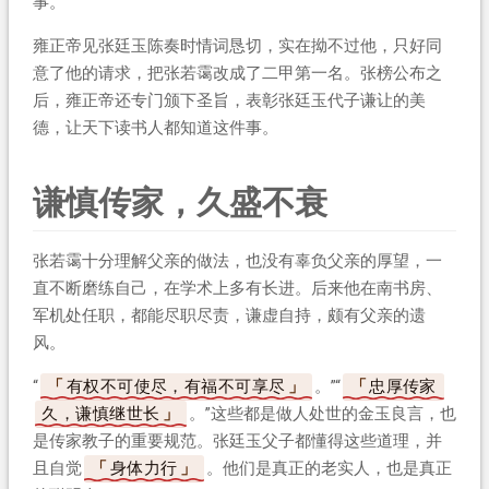
事。”
雍正帝见张廷玉陈奏时情词恳切，实在拗不过他，只好同
意了他的请求，把张若霭改成了二甲第一名。张榜公布之
后，雍正帝还专门颁下圣旨，表彰张廷玉代子谦让的美
德，让天下读书人都知道这件事。
谦慎传家，久盛不衰
张若霭十分理解父亲的做法，也没有辜负父亲的厚望，一
直不断磨练自己，在学术上多有长进。后来他在南书房、
军机处任职，都能尽职尽责，谦虚自持，颇有父亲的遗
风。
“
有权不可使尽，有福不可享尽
。”“
忠厚传家
久，谦慎继世长
。”这些都是做人处世的金玉良言，也
是传家教子的重要规范。张廷玉父子都懂得这些道理，并
且自觉
身体力行
。他们是真正的老实人，也是真正