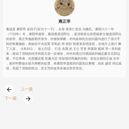
雍正帝
胤禛是 康熙帝 皇四子(实为十一子) ，生母 孝恭仁皇后 乌雅氏。康熙六十一年
（1722年）冬，康熙帝逝世，胤禛遵遗诏即位 ，是清朝首位依照秘密立储遗诏即位
的皇帝。雍正帝施政勤劳亲为，亦狠辣果断，对内政和民生的问题均进行了强力手
段的铁腕施政，例如在中央设置 军机处 和 密折 制度来加强皇权，在地方上推行 摊
丁入亩 、 火耗归公 、 改土归流 、打击 贪腐 的 王公 官吏 和废除 贱籍 等一系列政
策，推动了清朝的经济和国力进一步增加，对外则透过对俄国谈判确定蒙古北部边
疆，平定青海，在西藏设置 驻藏大臣 等加强对西藏的控制。其在位期间正值 壮年
，能对时弊做出较为果断的处置，将康熙帝遗留的问题加以整顿，由此 盛世 得以延
续，巩固了清朝的统治，其主导的改革多被后世所肯定。
arrow_back
上一篇
arrow_forward
下一篇