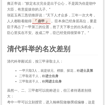
雍正帝说：“朕定名次完全是出于公心，不是因为你是朝中
大臣，有意提拔你的儿子。”
张廷玉再三恳切推辞说：“天下人才众多，三年一次大考，
人人都盼着能得
鼎甲
。臣本身已经身居高位，要是
臣子再占了一甲第三的位置，抢了天下寒士的出头机会，
臣心里实在不安。改成二甲，臣已经觉得很荣幸了。”
清代科举的名次差别
清代科举殿试后，按三甲录取士人：
一甲只取3人，就是状元、榜眼、探花，称
进士及第
二甲取若干人，称
进士出身
三甲取若干人，称
同进士出身
虽然一、二、三甲都可以统称进士，但三者待遇差别很
大：
考中一甲可以立刻授官，进入翰林院做修撰或编修，这是