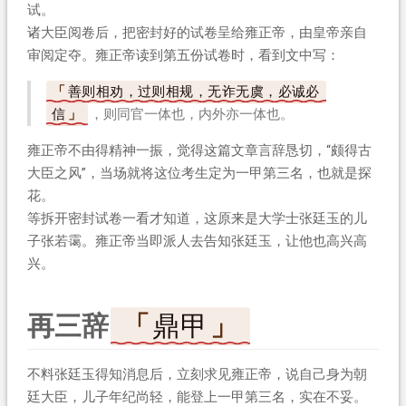
试。
诸大臣阅卷后，把密封好的试卷呈给雍正帝，由皇帝亲自
审阅定夺。雍正帝读到第五份试卷时，看到文中写：
善则相劝，过则相规，无诈无虞，必诚必
信
，则同官一体也，内外亦一体也。
雍正帝不由得精神一振，觉得这篇文章言辞恳切，“颇得古
大臣之风”，当场就将这位考生定为一甲第三名，也就是探
花。
等拆开密封试卷一看才知道，这原来是大学士张廷玉的儿
子张若霭。雍正帝当即派人去告知张廷玉，让他也高兴高
兴。
再三辞
鼎甲
不料张廷玉得知消息后，立刻求见雍正帝，说自己身为朝
廷大臣，儿子年纪尚轻，能登上一甲第三名，实在不妥。