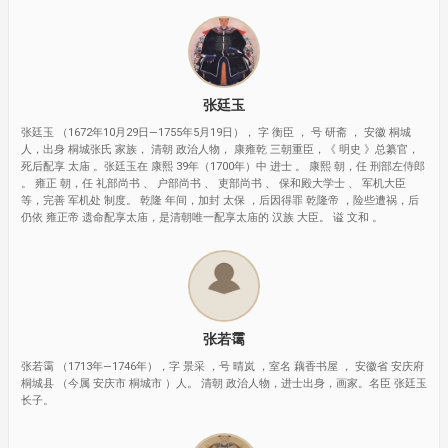
张廷玉
张廷玉 （1672年10月29日—1755年5月19日）， 字 衡臣 ， 号 研斋 ， 安徽 桐城
人，出身 桐城张氏 家族， 清朝 政治人物， 康雍乾 三朝重臣，《 明史 》总纂官，
死后配享 太庙 。张廷玉在 康熙 39年（1700年）中 进士 。 康熙 朝，任 刑部左侍郎
。 雍正 朝，任 礼部尚书 、 户部尚书 、 吏部尚书 、 保和殿大学士 、 军机大臣
等，完善 军机处 制度。 乾隆 年间，加封 太保 ，后因得罪 乾隆帝 ，险些遭祸，后
仍依 雍正帝 遗命配享太庙，是清朝唯一配享太庙的 汉族 大臣。 谥 文和 。
张若霭
张若霭 （1713年—1746年），字 景采 ，号 晴岚 ，室名 藕香书屋 ， 安徽省 安庆府
桐城县 （今属 安庆市 桐城市 ）人。 清朝 政治人物，进士出身，画家。名臣 张廷玉
长子。