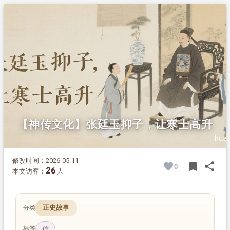
1.
摘要
2.
正文
2.1.
殿试得探花
2.2.
再三辞鼎甲
2.3.
清代科举的名次差别
2.4.
君从其请，表彰美德
2.5.
谦慎传家，久盛不衰
【神传文化】张廷玉抑子，让寒士高升
修改时间：2026-05-11
bookmark
share
0
BOOK
SH
26
本文访客：
人
正史故事
分类
标签
信