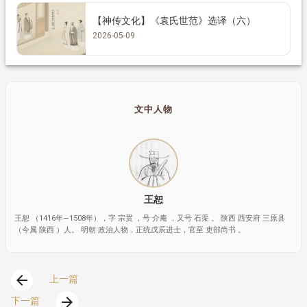
【神传文化】《袁氏世范》选译（六）
2026-05-09
文中人物
王恕
王恕 （1416年—1508年），字 宗贯 ，号 介庵 ，又号 石渠 。 陕西 西安府 三原县
（今属 陕西 ）人。 明朝 政治人物，正统戊辰进士，官至 吏部尚书 。
arrow_back
上一篇
arrow_forward
下一篇