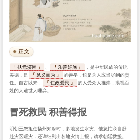
正文
扶危济困
、
乐善好施
，是中华民族的传统
美德，是
见义而为
的善举，也是为人应当尽到的责
任。自古以来，
仁政爱民
的人受众人推崇，漠视百
姓的人遭世人唾弃。
冒死救民 积善得报
明朝王恕担任扬州知府时，多地发生水灾。他急忙亲自赶
赴灾区赈灾，还详细列出各地灾情上报，请求朝廷救援。