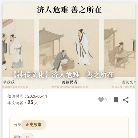
1.
摘要
2.
正文
2.1.
冒死救民 积善得报
2.2.
瞒报灾情 不仁遭贬
2.3.
虐民欺上 自取其辱
【神传文化】济人危难 善之所在
修改时间：2026-05-11
bookmark
share
0
BOOK
SH
25
本文访客：
人
正史故事
分类
标签
义