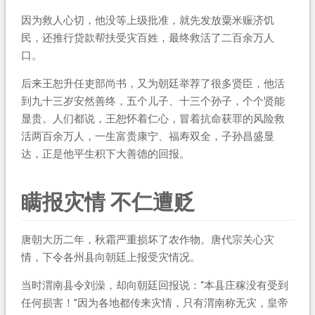
因为救人心切，他没等上级批准，就先发放粟米赈济饥
民，还推行贷款帮扶受灾百姓，最终救活了二百余万人
口。
后来王恕升任吏部尚书，又为朝廷举荐了很多贤臣，他活
到九十三岁安然善终，五个儿子、十三个孙子，个个贤能
显贵。人们都说，王恕怀着仁心，冒着抗命获罪的风险救
活两百余万人，一生富贵康宁、福寿双全，子孙昌盛显
达，正是他平生积下大善德的回报。
瞒报灾情 不仁遭贬
唐朝大历二年，秋霜严重损坏了农作物。唐代宗关心灾
情，下令各州县向朝廷上报受灾情况。
当时渭南县令刘澡，却向朝廷回报说：“本县庄稼没有受到
任何损害！”因为各地都传来灾情，只有渭南称无灾，皇帝