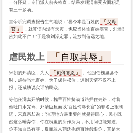
十分怀疑，专门派人前去核查，结果发现渭南受灾面积足
有三千多顷。
皇帝听完调查报告生气地说：“县令本是百姓的
父母
官
，就算辖内没有天灾，也应当体恤百姓疾苦，刘澡竟
然如此不仁！”于是将刘澡定罪，流放到偏远之地。
虐民欺上
自取其辱
宋朝的郑清臣，为人
刻薄寡恩
。他担任槐里县令
时，虐待当地百姓。为了保住权位，遇到灾情不仅不上
报，还威胁说实话的民众。
等他任满离开的时候，槐里百姓挤满道路拦住去路，对着
他吐口水咒骂。郑清臣反而以“百姓侮辱长官”的罪名上报朝
廷，宋真宗却说：“治理地方最重要的就是得民心，民心既
然这么唾弃你，你在槐里的所作所为，不用问也能知道。
你不知自己有罪，反而敢来朝廷抱怨百姓怨恨你，真是太