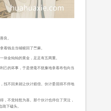
善良。
拿着钱去当铺赎回了苎麻。
一块金灿灿的黄金，足足有五两重。
利己的坏事，于是便毫不犹豫地拿着布包向当
，找不回来就让伙计赔偿。伙计委屈得不停地
得，不觉转怒为喜。那个伙计也停住了哭泣，
边跪下磕头。