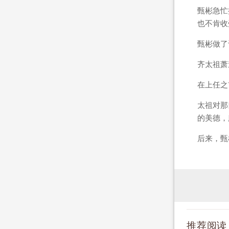
甄彬急忙
也不肯收
甄彬做了
齐太祖萧
在上任之
太祖对那
的美德，
后来，甄
推荐阅读