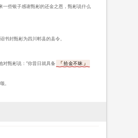
拿来一些银子感谢甄彬的还金之恩，甄彬说什么
诏书封甄彬为四川郫县的县令。
地对甄彬说：“你昔日就具备
拾金不昧
颂。