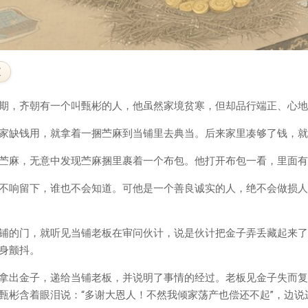
文
期，齐朝有一个叫甄彬的人，他虽然家境贫寒，但却品行端正、心地
家缺钱用，就拿着一捆苎麻到当铺里去典当。后来家里凑够了钱，就
苎麻，无意中发现苎麻捆里裹着一个布包。他打开布包一看，里面有
不响留下，谁也不会知道。可他是一个善良诚实的人，绝不会做损人
铺的门，就听见当铺老板在审问伙计，说是伙计把金子弄丢藏起来了
身颤抖。
拿出金子，递给当铺老板，并说明了事情的经过。老板见金子失而复
甄彬含着眼泪说：“多谢大恩人！不然我倾家荡产也偿还不起”，边说