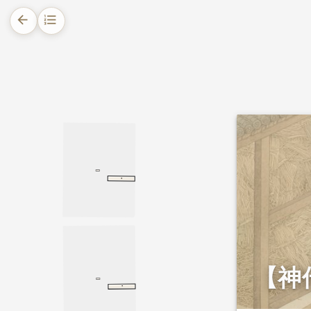
arrow_back
format_list_numbered
1.
摘要
2.
正文
·
甄彬传
甄彬传
南史
【神
·
第一百八回
第一百八回
歧路灯