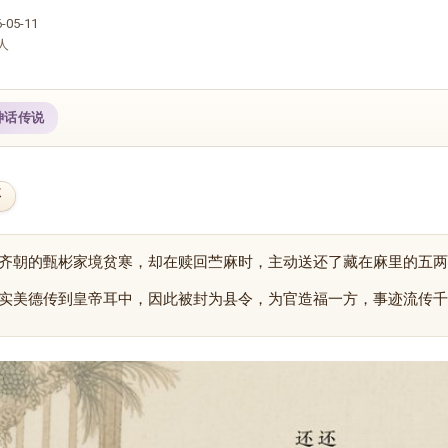
05-11
人
神话传说
要
齐朝的甄彬家境贫寒，却在赎回苎麻时，主动送还了藏在麻里的五两
实美德传到皇帝耳中，因此被封为县令，为官造福一方，事迹流传千