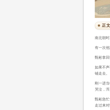
正
南北朝时
有一次他
甄彬拿回
如果不声
铺走去。
刚一进当
哭泣，浑
甄彬急忙
走过来对