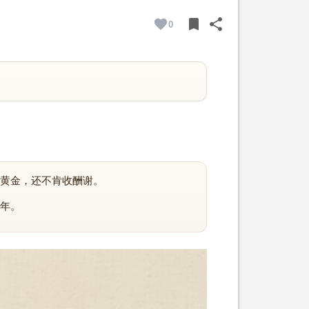
bookmark
share
0
BOOKMARK
SHARE
黄金，还不肯收酬谢。
年。