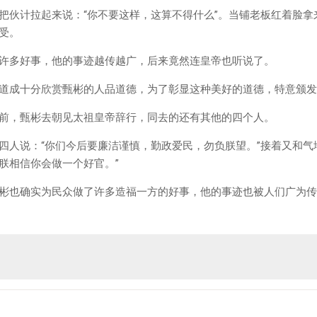
把伙计拉起来说：“你不要这样，这算不得什么”。当铺老板红着脸
受。
许多好事，他的事迹越传越广，后来竟然连皇帝也听说了。
道成十分欣赏甄彬的人品道德，为了彰显这种美好的道德，特意颁发
前，甄彬去朝见太祖皇帝辞行，同去的还有其他的四个人。
四人说：“你们今后要廉洁谨慎，勤政爱民，勿负朕望。”接着又和气
朕相信你会做一个好官。”
彬也确实为民众做了许多造福一方的好事，他的事迹也被人们广为传