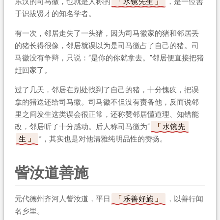
东汉的司马徽，也就是人称的
水镜先生
，是一位善
于识拔贤才的知名学者。
有一次，邻居走失了一头猪，因为司马徽家的猪和邻居丢
的猪长得很像，邻居就误以为是司马徽占了自己的猪。司
马徽没有争辩，只说：“是你的你就拿去。”邻居便直接把猪
赶回家了。
过了几天，邻居在别处找到了自己的猪，十分愧疚，把误
拿的猪送还给司马徽。司马徽不但没有责备他，反而说邻
里之间发生这类误会很正常，还称赞邻居懂道理、知错能
改，邻居听了十分感动。后人称司马徽为“
水镜先
生
”，其实也是对他清雅纯明品性的赞扬。
訾汝道善施
元代德州齐河人訾汝道，平日
乐善好施
，以善行闻
名乡里。