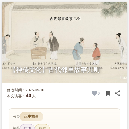
1.
摘要
2.
正文
2.1.
陶渊明移居
2.2.
司马徽让猪
2.3.
訾汝道善施
2.4.
杨翥卖驴
【神传文化】古代邻里故事几则
修改时间：2026-05-10
bookmark
share
0
BOOK
SH
40
本文访客：
人
正史故事
分类
标签
仁德
行善