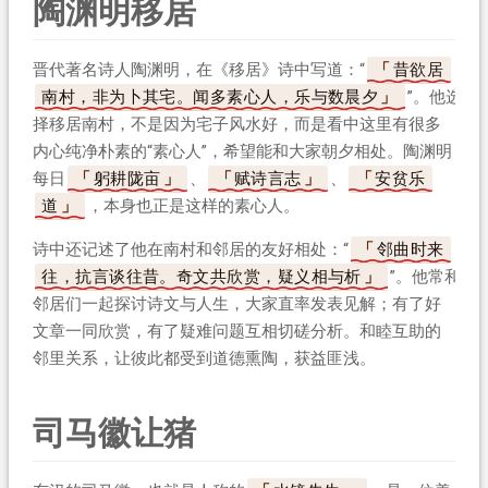
陶渊明移居
晋代著名诗人陶渊明，在《移居》诗中写道：“
昔欲居
南村，非为卜其宅。闻多素心人，乐与数晨夕
”。他选
择移居南村，不是因为宅子风水好，而是看中这里有很多
内心纯净朴素的“素心人”，希望能和大家朝夕相处。陶渊明
每日
躬耕陇亩
、
赋诗言志
、
安贫乐
道
，本身也正是这样的素心人。
诗中还记述了他在南村和邻居的友好相处：“
邻曲时来
往，抗言谈往昔。奇文共欣赏，疑义相与析
”。他常和
邻居们一起探讨诗文与人生，大家直率发表见解；有了好
文章一同欣赏，有了疑难问题互相切磋分析。和睦互助的
邻里关系，让彼此都受到道德熏陶，获益匪浅。
司马徽让猪