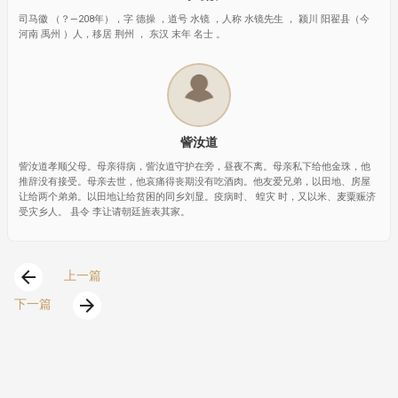
司马徽 （？—208年），字 德操 ，道号 水镜 ，人称 水镜先生 ， 颍川 阳翟县（今
河南 禹州 ）人，移居 荆州 ， 东汉 末年 名士 。
訾汝道
訾汝道孝顺父母。母亲得病，訾汝道守护在旁，昼夜不离。母亲私下给他金珠，他
推辞没有接受。母亲去世，他哀痛得丧期没有吃酒肉。他友爱兄弟，以田地、房屋
让给两个弟弟。以田地让给贫困的同乡刘显。疫病时、 蝗灾 时，又以米、麦粟赈济
受灾乡人。 县令 李让请朝廷旌表其家。
arrow_back
上一篇
arrow_forward
下一篇