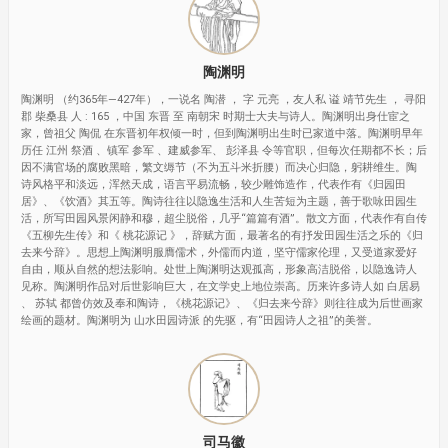
陶渊明
陶渊明 （约365年—427年），一说名 陶潜 ， 字 元亮 ，友人私 谥 靖节先生 ， 寻阳
郡 柴桑县 人 : 165 ，中国 东晋 至 南朝宋 时期士大夫与诗人。陶渊明出身仕宦之
家，曾祖父 陶侃 在东晋初年权倾一时，但到陶渊明出生时已家道中落。陶渊明早年
历任 江州 祭酒 、镇军 参军 、建威参军、 彭泽县 令等官职，但每次任期都不长；后
因不满官场的腐败黑暗，繁文缛节（不为五斗米折腰）而决心归隐，躬耕维生。陶
诗风格平和淡远，浑然天成，语言平易流畅，较少雕饰造作，代表作有《归园田
居》、《饮酒》其五等。陶诗往往以隐逸生活和人生苦短为主题，善于歌咏田园生
活，所写田园风景闲静和穆，超尘脱俗，几乎“篇篇有酒”。散文方面，代表作有自传
《五柳先生传》和《 桃花源记 》，辞赋方面，最著名的有抒发田园生活之乐的《归
去来兮辞》。思想上陶渊明服膺儒术，外儒而内道，坚守儒家伦理，又受道家爱好
自由，顺从自然的想法影响。处世上陶渊明达观孤高，形象高洁脱俗，以隐逸诗人
见称。陶渊明作品对后世影响巨大，在文学史上地位崇高。历来许多诗人如 白居易
、 苏轼 都曾仿效及奉和陶诗，《桃花源记》、《归去来兮辞》则往往成为后世画家
绘画的题材。陶渊明为 山水田园诗派 的先驱，有“田园诗人之祖”的美誉。
司马徽