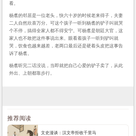
看。
杨翥的邻居是一位老头，快六十岁的时候老来得子，夫妻
二人自然欣喜万分。可这个孩子一听到杨翥的驴子叫就哭
个不停，搞得全家人都不得安宁。可杨翥是朝廷大官，这
家人也不敢把这件事说出来。眼看着孩子一听到驴叫就
哭，饮食也越来越差，老两口最后还是硬着头皮把这事告
诉了杨翥。
杨翥听完二话没说，当即就把自己心爱的驴子卖了，从此
外出、上朝都靠步行。
推荐阅读
文史漫谈：汉文帝拒收千里马