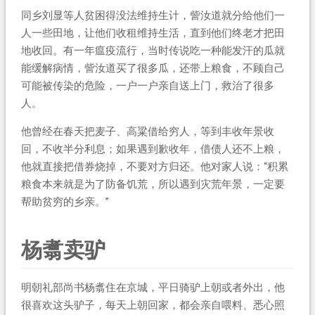
同乡刘显等人贫困得没法维持生计，訾汝道就分给他们一
人一些田地，让他们收租维持生活，直到他们终老才把田
地收回。有一年瘟疫流行，当时传说吃一种能发汗的瓜就
能缓解病情，訾汝道买了很多瓜，还带上粮食，不顾自己
可能被传染的危险，一户一户亲自送上门，救治了很多
人。
他曾经在春天把麦子、高粱借给穷人，等到丰收年景收
回，不收半分利息；如果遇到歉收年，借债人还不上粮，
他就直接把借券烧掉，不要对方归还。他对家人说：“积累
粮食本来就是为了防备饥荒，所以遇到灾荒年景，一定要
帮助贫穷的乡亲。”
杨翥卖驴
明朝礼部尚书杨翥住在京城，平日骑驴上朝或者外出，他
很喜欢这头驴子，每天上朝回家，都会亲自喂料、悉心照