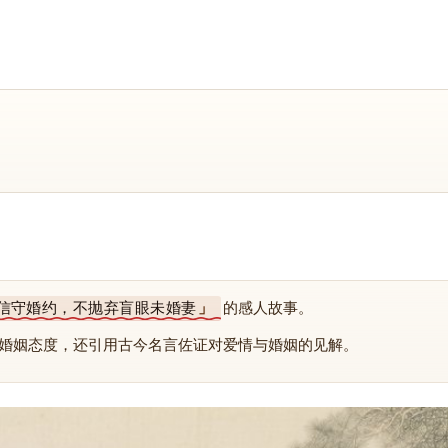
信守婚约，不抛弃盲眼未婚妻
的感人故事。
婚姻态度，还引用古今名言佐证对爱情与婚姻的见解。