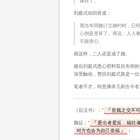
妹好了。
刘庭式却回答道：
我当年同她订立婚约时，已
心倒是变坏了。再说：人人
不能变心。
就这样，二人还是成了婚。
婚后刘庭式悉心照料双目失明的
深受触动，赞叹刘庭式真是一位
笔者不才，特意摘录几则古今名
《后汉书》：“
贫贱之交不
魏征：“
爱出者爱反，福往
对方也会为自己造福
）