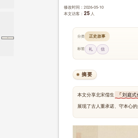
修改时间：2026-05-10
25
本文访客：
人
正史故事
分类
·
宋弘列传
宋弘列传
后汉书
标签
礼
信
摘要
本文分享北宋儒生
刘庭式
展现了古人重承诺、守本心的