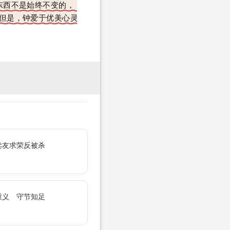
东西不是始终不变的，
但是，钟爱于优美心灵
卖友求荣反被杀
重义 守节知足