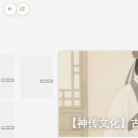
arrow_back
format_list_numbered
1.
摘要
2.
正文
·
·
会饮篇
柏拉图
会饮篇
魏征
语录
语录
【神传文化】
·
书刘庭式事
书刘庭式事
苏轼