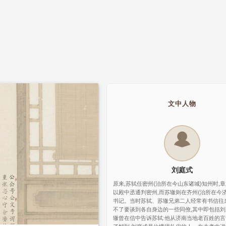
文中人物
刘庭式
原来,苏轼任密州(治所在今山东诸城)知州时,
以殿中丞通判密州,而苏辙则在齐州(治所在今济
书记。当时苏轼、苏辙兄弟二人经常有书信往
不了要谈到各自身边的一些同僚,其中即包括
辙曾在信中告诉苏轼:他从济南当地老百姓的