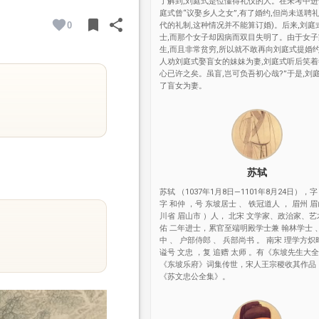
了解到,刘庭式是位懂得礼仪的人。在未考中进
庭式曾“议娶乡人之女”,有了婚约,但尚未送聘
bookmark
share
0
代的礼制,这种情况并不能算订婚)。后来,刘庭
BOOKMARK
SHARE
士,而那个女子却因病而双目失明了。由于女
生,而且非常贫穷,所以就不敢再向刘庭式提婚约
人劝刘庭式娶盲女的妹妹为妻,刘庭式听后笑着答
心已许之矣。虽盲,岂可负吾初心哉?”于是,刘
了盲女为妻。
苏轼
苏轼 （1037年1月8日—1101年8月24日），字
字 和仲 ，号 东坡居士 、 铁冠道人 ， 眉州 眉
川省 眉山市 ）人， 北宋 文学家、政治家、艺
佑 二年进士，累官至端明殿学士兼 翰林学士 
中 、 户部侍郎 、 兵部尚书 。 南宋 理学方
谥号 文忠 ，复 追赠 太师 。有《东坡先生大
《东坡乐府》词集传世，宋人王宗稷收其作品
《苏文忠公全集》。