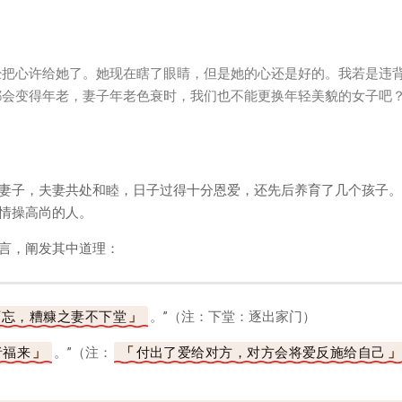
经把心许给她了。她现在瞎了眼睛，但是她的心还是好的。我若是违
都会变得年老，妻子年老色衰时，我们也不能更换年轻美貌的女子吧
妻子，夫妻共处和睦，日子过得十分恩爱，还先后养育了几个孩子。
情操高尚的人。
言，阐发其中道理：
可忘，糟糠之妻不下堂
。”（注：下堂：逐出家门）
者福来
。”（注：
付出了爱给对方，对方会将爱反施给自己