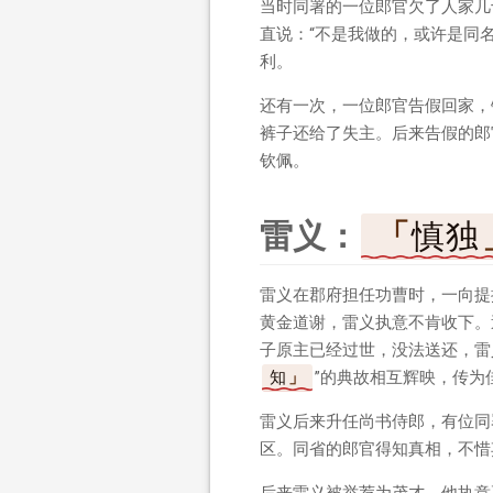
当时同署的一位郎官欠了人家几
直说：“不是我做的，或许是同
利。
还有一次，一位郎官告假回家，
裤子还给了失主。后来告假的郎
钦佩。
雷义：
慎独
雷义在郡府担任功曹时，一向提
黄金道谢，雷义执意不肯收下。
子原主已经过世，没法送还，雷
知
”的典故相互辉映，传为
雷义后来升任尚书侍郎，有位同
区。同省的郎官得知真相，不惜
后来雷义被举荐为茂才，他执意