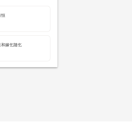
有恒
旦和嫁乞随乞