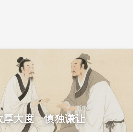
敦厚大度 慎独谦让