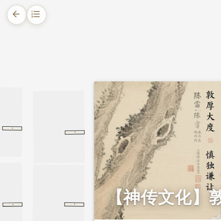
arrow_back
format_list_numbered
1.
摘要
2.
正文
2.1.
二贤交好 修身立德
2.2.
陈重：施恩不图报 受屈不申辩
·
杨震传
后汉书
杨震传
·
独行列传
独行列传
后汉书
2.3.
雷义：慎独不私 重义让利
2.4.
胶漆相投 美德传千年
【神传文化】
·
·
独行列传
独行列传
后汉书
大学
礼记
大学