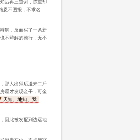
知后再三道谢，陈重却
施恩不图报，不求名
辩解，反而买了一条新
也不辩解的德行，无不
，那人出狱后送来二斤
房屋才发现金子，可金
天知、地知、我
，因此被发配到边远地
发游走在外，不肯接官