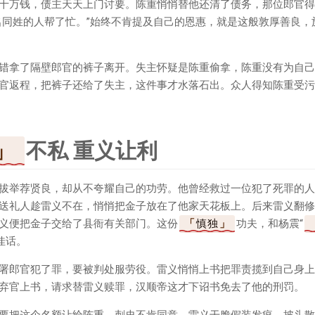
十万钱，债主天天上门讨要。陈重悄悄替他还清了债务，那位郎官得
名同姓的人帮了忙。”始终不肯提及自己的恩惠，就是这般敦厚善良，
错拿了隔壁郎官的裤子离开。失主怀疑是陈重偷拿，陈重没有为自己
官返程，把裤子还给了失主，这件事才水落石出。众人得知陈重受污
不私 重义让利
拔举荐贤良，却从不夸耀自己的功劳。他曾经救过一位犯了死罪的人
送礼人趁雷义不在，悄悄把金子放在了他家天花板上。后来雷义翻修
义便把金子交给了县衙有关部门。这份
慎独
功夫，和杨震“
佳话。
署郎官犯了罪，要被判处服劳役。雷义悄悄上书把罪责揽到自己身上
弃官上书，请求替雷义赎罪，汉顺帝这才下诏书免去了他的刑罚。
要把这个名额让给陈重，刺史不肯同意，雷义干脆假装发疯，披头散