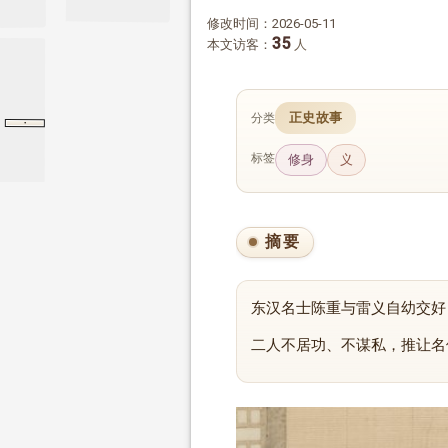
修改时间：2026-05-11
35
本文访客：
人
正史故事
分类
·
独行列传
独行列传
后汉书
标签
修身
义
摘要
东汉名士陈重与雷义自幼交好
二人不居功、不谋私，推让名