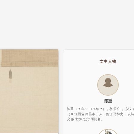
文中人物
陈重
陈重 （90年？—150年？），字 景公 ， 东汉 
（今 江西省 南昌市 ）人，曾任 侍御史 ，以
义 的“胶漆之交”而闻名。