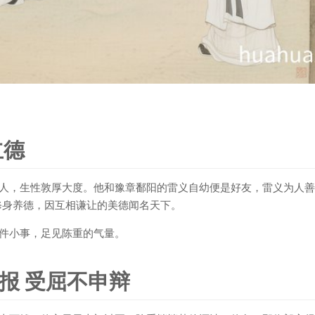
立德
人，生性敦厚大度。他和豫章鄱阳的雷义自幼便是好友，雷义为人善
修身养德，因互相谦让的美德闻名天下。
件小事，足见陈重的气量。
报 受屈不申辩