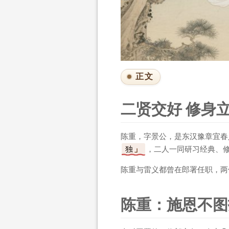
正文
二贤交好 修身
陈重，字景公，是东汉豫章宜春
独
，二人一同研习经典、
陈重与雷义都曾在郎署任职，两
陈重：施恩不图