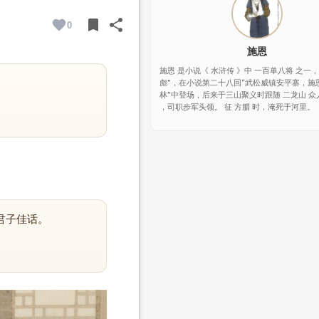
bookmark
share
0
BOOKMARK
SHARE
施恩
施恩 是小说《 水浒传 》中 一百单八将 之一
彪”，在小说第二十八回“武松威镇安平寨，施
林”中登场，后来于三山聚义时跟随 二龙山 众
，司职步军头领。 征 方腊 时，淹死于河里。
君子佳话。