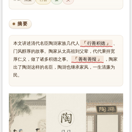
摘要
本文讲述清代名臣陶澍家族几代人
行善积德
、
门风醇厚的故事。陶家从太高祖到父辈，代代秉持宽
厚仁义，做了诸多积德之事。
善有善报
，陶家
出了陶澍这样的名臣，陶澍也继承家风，一生清廉为
民。