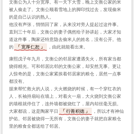
文衡公为人十分宽厚。有一天下大雪，晚上文衡公家的米
被人偷走了。文衡公顺着雪地上的脚印找过去，发现偷米
的是自己认识的熟人。
他没有声张，悄悄回了家，从来没对旁人提起过这件事。
直到三十年后，文衡公的妻子偶然给子孙讲起，大家才知
道这件事，陶家还特意隐去偷米人的姓名，没有公开。他
的
宽厚仁恕
，由此就能看出来。
康熙戊子年九月，文衡公的邻居家遭遇失火，所有家当都
烧得精光。可和邻居比邻的文衡公家，却安然无事。更让
人惊奇的是，文衡公家紧挨着邻居家的粮仓，居然一点事
都没有。
据来帮忙救火的人说，大火燃烧的时候，有一个穿红衣的
人，长袖持扇站在墙上，对着火一扇，大火烧到文衡公家
的墙根就停住了，连外墙都被烧红了，屋内却丝毫无损。
大家都说，这是陶家平日
行善积德
，所以才有神仙
护佑。邻居被烧得一无所有，文衡公的妻子就把自家粮仓
里的粮食全都送给了邻居。