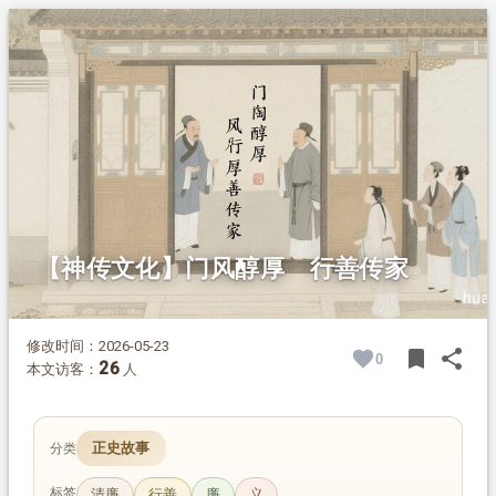
1.
摘要
2.
正文
2.1.
太高祖伯含公：救人向善，留心便民
2.2.
曾祖文衡公：宽厚仁恕，获神护佑
2.3.
祖父寅亮公：拾金不昧，不贪分毫
2.4.
善有善报，家风传承
【神传文化】门风醇厚 行善传家
修改时间：2026-05-23
bookmark
share
0
BOOK
SH
26
本文访客：
人
正史故事
分类
标签
清廉
行善
廉
义