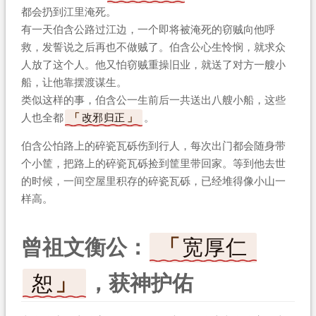
都会扔到江里淹死。
有一天伯含公路过江边，一个即将被淹死的窃贼向他呼
救，发誓说之后再也不做贼了。伯含公心生怜悯，就求众
人放了这个人。他又怕窃贼重操旧业，就送了对方一艘小
船，让他靠摆渡谋生。
类似这样的事，伯含公一生前后一共送出八艘小船，这些
人也全都
改邪归正
。
伯含公怕路上的碎瓷瓦砾伤到行人，每次出门都会随身带
个小筐，把路上的碎瓷瓦砾捡到筐里带回家。等到他去世
的时候，一间空屋里积存的碎瓷瓦砾，已经堆得像小山一
样高。
曾祖文衡公：
宽厚仁
恕
，获神护佑