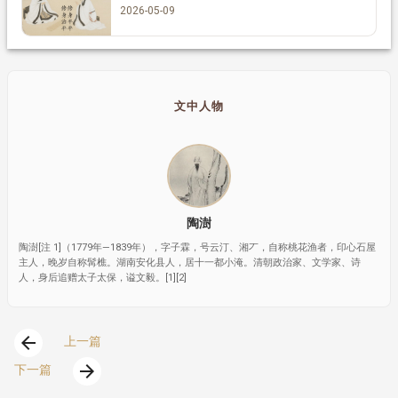
2026-05-09
文中人物
陶澍
陶澍[注 1]（1779年—1839年），字子霖，号云汀、湘丆，自称桃花渔者，印心石屋
主人，晚岁自称髯樵。湖南安化县人，居十一都小淹。清朝政治家、文学家、诗
人，身后追赠太子太保，谥文毅。[1][2]
arrow_back
上一篇
arrow_forward
下一篇