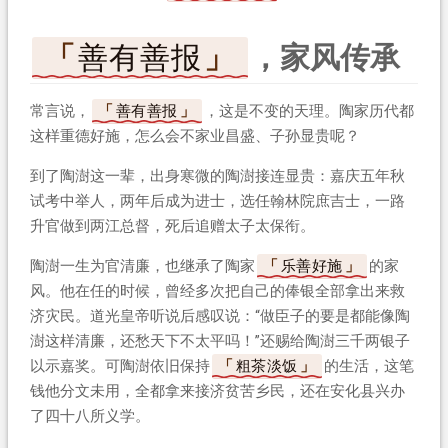
善有善报
，家风传承
常言说，
善有善报
，这是不变的天理。陶家历代都
这样重德好施，怎么会不家业昌盛、子孙显贵呢？
到了陶澍这一辈，出身寒微的陶澍接连显贵：嘉庆五年秋
试考中举人，两年后成为进士，选任翰林院庶吉士，一路
升官做到两江总督，死后追赠太子太保衔。
陶澍一生为官清廉，也继承了陶家
乐善好施
的家
风。他在任的时候，曾经多次把自己的俸银全部拿出来救
济灾民。道光皇帝听说后感叹说：“做臣子的要是都能像陶
澍这样清廉，还愁天下不太平吗！”还赐给陶澍三千两银子
以示嘉奖。可陶澍依旧保持
粗茶淡饭
的生活，这笔
钱他分文未用，全都拿来接济贫苦乡民，还在安化县兴办
了四十八所义学。