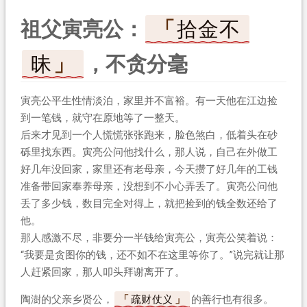
祖父寅亮公：
拾金不
昧
，不贪分毫
寅亮公平生性情淡泊，家里并不富裕。有一天他在江边捡
到一笔钱，就守在原地等了一整天。
后来才见到一个人慌慌张张跑来，脸色煞白，低着头在砂
砾里找东西。寅亮公问他找什么，那人说，自己在外做工
好几年没回家，家里还有老母亲，今天攒了好几年的工钱
准备带回家奉养母亲，没想到不小心弄丢了。寅亮公问他
丢了多少钱，数目完全对得上，就把捡到的钱全数还给了
他。
那人感激不尽，非要分一半钱给寅亮公，寅亮公笑着说：
“我要是贪图你的钱，还不如不在这里等你了。”说完就让那
人赶紧回家，那人叩头拜谢离开了。
陶澍的父亲乡贤公，
疏财仗义
的善行也有很多。