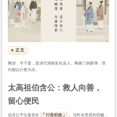
正文
陶澍，字子霖，是清代湖南安化县人。陶家门风醇厚，世
代都以行善为乐。
太高祖伯含公：救人向善，
留心便民
伯含公平生最喜欢
行善积德
。当时乡里抓到窃贼，