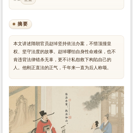
摘要
本文讲述隋朝官员赵绰坚持依法办案，不惜顶撞皇
权、坚守法度的故事。赵绰哪怕自身性命难保，也不
肯违背法律错杀无辜，更不计私怨救下构陷自己的
人。他刚正直法的正气，千年来一直为后人称颂。