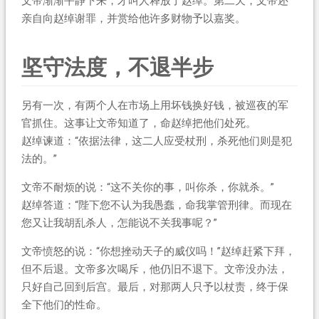
文帝渐渐平静下来，才叫人释放了赵绰。第二天，文帝还
亲自向赵绰谢罪，并赏给他许多财物予以嘉奖。
坚守法度，不退半步
另有一次，有两个人在市场上用坏钱换好钱，被巡夜的军
官抓住。这事让文帝知道了，命赵绰把他们处死。
赵绰谏道：“依据法律，这二人应受杖刑，杀死他们则是犯
法的。”
文帝不耐烦的说：“这不关你的事，叫你杀，你就杀。”
赵绰答道：“陛下您不认为我愚蠢，命我掌管刑律。而现在
您又让我胡乱杀人，怎能说不关我事呢？”
文帝愤怒的说：“你想挫动天子的威仪吗！”赵绰赶紧下拜，
但不后退。文帝多次喝斥，他仍旧不退下。文帝没办法，
只好自己回到后宫。最后，对那两人只予以杖责，终于保
全下他们的性命。