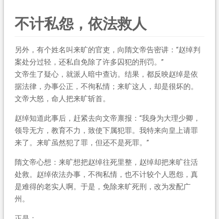
不计私怨，依法救人
另外，有个姓名叫来旷的官吏，向隋文帝告密讲：“赵绰判
案处分过轻，还私自免除了许多囚犯的刑罚。”
文帝生了疑心，就派人暗中查访。结果，都反映赵绰是依
据法律，办事公正，不徇私情；来旷这人，却是很坏的。
文帝大怒，命人把来旷斩首。
赵绰知道此事后，赶紧去向文帝禀报：“我身为大理少卿，
领导无方，教育不力，致使下属犯罪。我特来向皇上请罪
来了。来旷虽然犯了罪，但还不是死罪。”
隋文帝心想：来旷想把赵绰往死里整，赵绰却把来旷往活
处救。赵绰依法办事，不徇私情，也不计较个人恩怨，真
是难得的老实人啊。于是，免除来旷死刑，改为发配广
州。
正是：