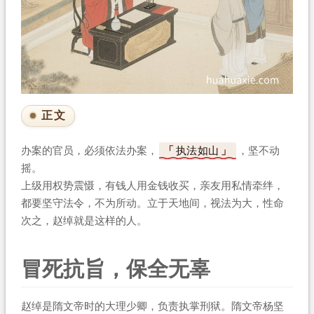
正文
办案的官员，必须依法办案，
执法如山
，坚不动
摇。
上级用权势震慑，有钱人用金钱收买，亲友用私情牵绊，
都要坚守法令，不为所动。立于天地间，视法为大，性命
次之，赵绰就是这样的人。
冒死抗旨，保全无辜
赵绰是隋文帝时的大理少卿，负责执掌刑狱。隋文帝杨坚