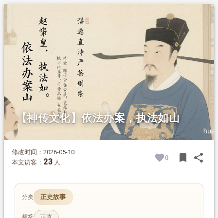
1.
摘要
2.
正文
2.1.
冒死抗旨，保全无辜
2.2.
坚守法度，不退半步
2.3.
不计私怨，依法救人
【神传文化】依法办案，执法如山
修改时间：2026-05-10
bookmark
share
0
BOOK
SH
23
本文访客：
人
正史故事
分类
标签
正直