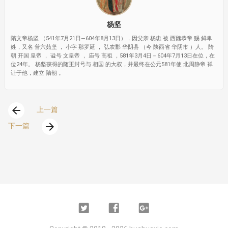
杨坚
隋文帝杨坚 （541年7月21日—604年8月13日），因父亲 杨忠 被 西魏恭帝 赐 鲜卑
姓，又名 普六茹坚 ， 小字 那罗延 ， 弘农郡 华阴县 （今 陕西省 华阴市 ）人。 隋
朝 开国 皇帝 ， 谥号 文皇帝 ， 庙号 高祖 ，581年3月4日－604年7月13日在位，在
位24年。 杨坚获得的随王封号与 相国 的大权，并最终在公元581年使 北周静帝 禅
让于他，建立 隋朝 。
arrow_back
上一篇
arrow_forward
下一篇
Twitter
Facebook
Google
Plus