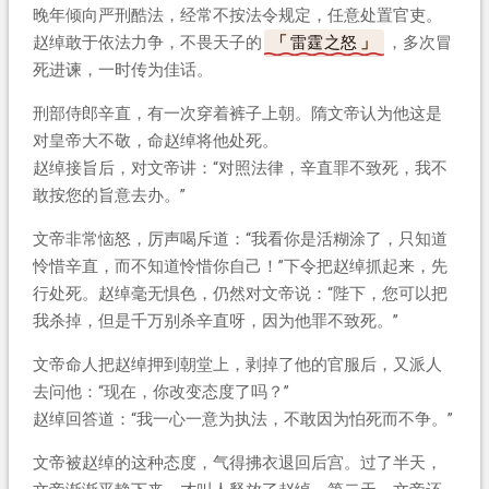
晚年倾向严刑酷法，经常不按法令规定，任意处置官吏。
赵绰敢于依法力争，不畏天子的
雷霆之怒
，多次冒
死进谏，一时传为佳话。
刑部侍郎辛直，有一次穿着裤子上朝。隋文帝认为他这是
对皇帝大不敬，命赵绰将他处死。
赵绰接旨后，对文帝讲：“对照法律，辛直罪不致死，我不
敢按您的旨意去办。”
文帝非常恼怒，厉声喝斥道：“我看你是活糊涂了，只知道
怜惜辛直，而不知道怜惜你自己！”下令把赵绰抓起来，先
行处死。赵绰毫无惧色，仍然对文帝说：“陛下，您可以把
我杀掉，但是千万别杀辛直呀，因为他罪不致死。”
文帝命人把赵绰押到朝堂上，剥掉了他的官服后，又派人
去问他：“现在，你改变态度了吗？”
赵绰回答道：“我一心一意为执法，不敢因为怕死而不争。”
文帝被赵绰的这种态度，气得拂衣退回后宫。过了半天，