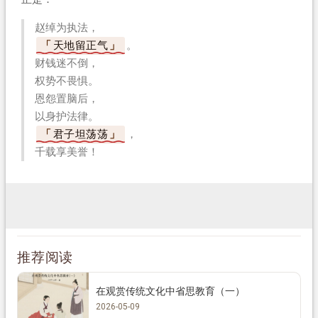
赵绰为执法，
天地留正气
。
财钱迷不倒，
权势不畏惧。
恩怨置脑后，
以身护法律。
君子坦荡荡
，
千载享美誉！
推荐阅读
在观赏传统文化中省思教育（一）
2026-05-09