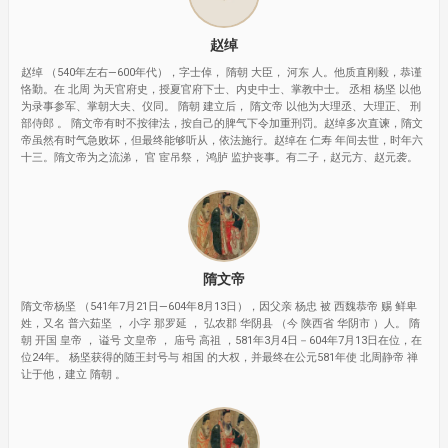
赵绰
赵绰 （540年左右—600年代），字士倬， 隋朝 大臣， 河东 人。他质直刚毅，恭谨
恪勤。在 北周 为天官府史，授夏官府下士、内史中士、掌教中士。 丞相 杨坚 以他
为录事参军、掌朝大夫、仪同。 隋朝 建立后， 隋文帝 以他为大理丞、大理正、 刑
部侍郎 。 隋文帝有时不按律法，按自己的脾气下令加重刑罚。赵绰多次直谏，隋文
帝虽然有时气急败坏，但最终能够听从，依法施行。赵绰在 仁寿 年间去世，时年六
十三。隋文帝为之流涕， 官 宦吊祭， 鸿胪 监护丧事。有二子，赵元方、赵元袭。
隋文帝
隋文帝杨坚 （541年7月21日—604年8月13日），因父亲 杨忠 被 西魏恭帝 赐 鲜卑
姓，又名 普六茹坚 ， 小字 那罗延 ， 弘农郡 华阴县 （今 陕西省 华阴市 ）人。 隋
朝 开国 皇帝 ， 谥号 文皇帝 ， 庙号 高祖 ，581年3月4日－604年7月13日在位，在
位24年。 杨坚获得的随王封号与 相国 的大权，并最终在公元581年使 北周静帝 禅
让于他，建立 隋朝 。