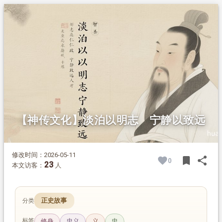
1.
摘要
2.
正文
2.1.
志存高远、明辨时局
2.2.
忠义为本、以德服人
2.3.
仁政爱民、任人唯贤
2.4.
淡泊宁静、高风亮节
【神传文化】淡泊以明志 宁静以致远
修改时间：2026-05-11
bookmark
share
0
BOOK
SH
23
本文访客：
人
正史故事
分类
标签
修身
忠义
义
忠