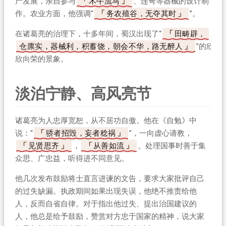
产发展，亲自参与
木牛流马
、连弩等器械的设计制
作。农业方面，他强调“
务农殖谷，无夺其时
”。
在诸葛亮的治理下，十多年间，蜀汉出现了“
田畴辟，
仓廪实，器械利，积蓄饶，朝会不华，路无醉人
”的欣
欣向荣的景象。
淡泊宁静、高风亮节
诸葛亮为人忠厚宽恕，从不居功自傲。他在《自勉》中
说：“
骄者招毁，妄者稔祸
”，一向虚心请教，
见贤思齐
，
从善如流
。处理国事时善于集
众思、广忠益，听得进不同意见。
他几次发布鼓励将士直言进谏的文告，要求大家批评自己
的过失缺漏。执政期间如果出现失误，他绝不推责给他
人，反而自省自律。对于指出他过失、提出治国建议的
人，他总是给予鼓励，赞赏对方忠于国家的精神，说大家