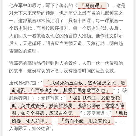
他在军中闲暇时，写下了著名的《
马前课
》，这是
对天下未来形势的预测，也是历史上最有名的几部预言之
一。这部预言非常简洁明了，只有十四课，每一课预言一
个历史时代，而且按顺序排列。每一个历史时代过去后，
人们回头一看就会发现它的预言惊人准确。他作此文以示
后人，天运循环，明者应当遵循天道、天象行动，明白趋
吉避凶的道理。
诸葛亮的高洁品行得到世人的景仰，人们一代一代传颂他
的故事，这份深切的怀念，没有随着时间的流逝衰减。
唐代孙樵写道：“
武侯死殆五百载，迄今梁汉之民，歌
道遗烈，庙而祭者如在，其爱于民如此而久也
”（《刻
武侯碑阴》）；元稹写道：“
拨乱扶危主，殷勤受托
孤，英才过管乐，妙策胜孙吴，凜凜出师表，堂堂八阵
图，如公全盛德，应叹古今无
”；裴度写道：“
煦物
如春，化人如神
。
劳而不怨，用之有伦
。……
入海际天，知公德音”。