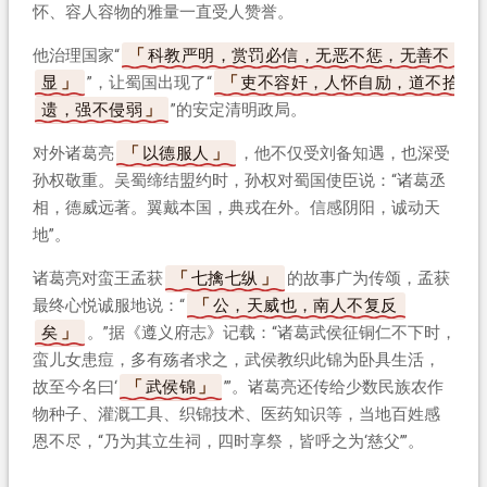
怀、容人容物的雅量一直受人赞誉。
他治理国家“
科教严明，赏罚必信，无恶不惩，无善不
显
”，让蜀国出现了“
吏不容奸，人怀自励，道不拾
遗，强不侵弱
”的安定清明政局。
对外诸葛亮
以德服人
，他不仅受刘备知遇，也深受
孙权敬重。吴蜀缔结盟约时，孙权对蜀国使臣说：“诸葛丞
相，德威远著。翼戴本国，典戎在外。信感阴阳，诚动天
地”。
诸葛亮对蛮王孟获
七擒七纵
的故事广为传颂，孟获
最终心悦诚服地说：“
公，天威也，南人不复反
矣
。”据《遵义府志》记载：“诸葛武侯征铜仁不下时，
蛮儿女患痘，多有殇者求之，武侯教织此锦为卧具生活，
故至今名曰‘
武侯锦
’”。诸葛亮还传给少数民族农作
物种子、灌溉工具、织锦技术、医药知识等，当地百姓感
恩不尽，“乃为其立生祠，四时享祭，皆呼之为‘慈父’”。