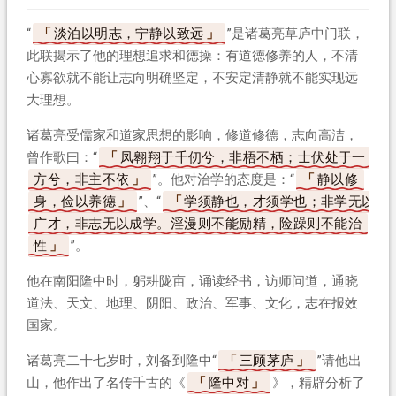
“
淡泊以明志，宁静以致远
”是诸葛亮草庐中门联，
此联揭示了他的理想追求和德操：有道德修养的人，不清
心寡欲就不能让志向明确坚定，不安定清静就不能实现远
大理想。
诸葛亮受儒家和道家思想的影响，修道修德，志向高洁，
曾作歌曰：“
凤翱翔于千仞兮，非梧不栖；士伏处于一
方兮，非主不依
”。他对治学的态度是：“
静以修
身，俭以养德
”、“
学须静也，才须学也；非学无以
广才，非志无以成学。淫漫则不能励精，险躁则不能治
性
”。
他在南阳隆中时，躬耕陇亩，诵读经书，访师问道，通晓
道法、天文、地理、阴阳、政治、军事、文化，志在报效
国家。
诸葛亮二十七岁时，刘备到隆中“
三顾茅庐
”请他出
山，他作出了名传千古的《
隆中对
》，精辟分析了