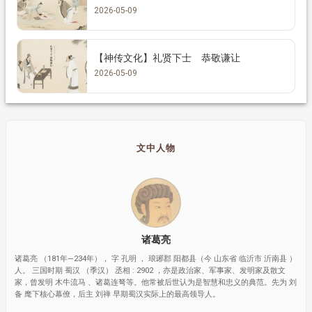
2026-05-09
【神传文化】礼贤下士 恭敬谦让
2026-05-09
文中人物
诸葛亮
诸葛亮 （181年—234年）， 字 孔明 ， 琅琊郡 阳都县（今 山东省 临沂市 沂南县 ）
人。 三国时期 蜀汉 （季汉） 丞相 : 2902 ，亦是政治家、军事家、发明家及散文
家，曾发明 木牛流马 、诸葛连弩等。他常被后世认为是智慧和忠义的典范。先为 刘
备 麾下核心幕僚，后主 刘禅 早期蜀汉实际上的最高领导人。