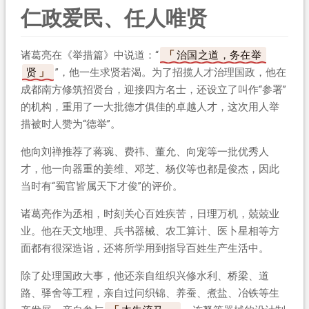
仁政爱民、任人唯贤
诸葛亮在《举措篇》中说道：“
治国之道，务在举
贤
”，他一生求贤若渴。为了招揽人才治理国政，他在
成都南方修筑招贤台，迎接四方名士，还设立了叫作“参署”
的机构，重用了一大批德才俱佳的卓越人才，这次用人举
措被时人赞为“德举”。
他向刘禅推荐了蒋琬、费祎、董允、向宠等一批优秀人
才，他一向器重的姜维、邓芝、杨仪等也都是俊杰，因此
当时有“蜀官皆属天下才俊”的评价。
诸葛亮作为丞相，时刻关心百姓疾苦，日理万机，兢兢业
业。他在天文地理、兵书器械、农工算计、医卜星相等方
面都有很深造诣，还将所学用到指导百姓生产生活中。
除了处理国政大事，他还亲自组织兴修水利、桥梁、道
路、驿舍等工程，亲自过问织锦、养蚕、煮盐、冶铁等生