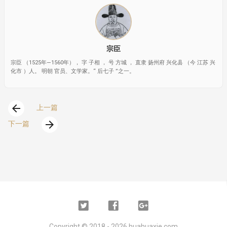
宗臣
宗臣 （1525年—1560年）， 字 子相 ， 号 方城 ， 直隶 扬州府 兴化县 （今 江苏 兴
化市 ）人。 明朝 官员、文学家。“ 后七子 ”之一。
arrow_back
上一篇
arrow_forward
下一篇
Twitter
Facebook
Google
Plus
Copyright ©
2018 - 2026
huahuaxie.com