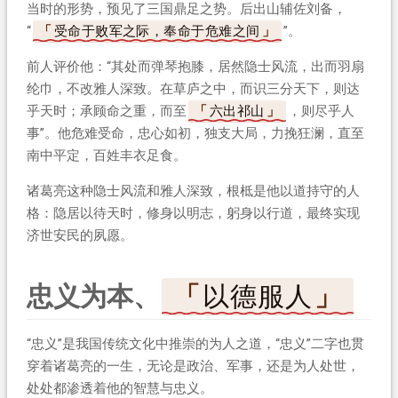
当时的形势，预见了三国鼎足之势。后出山辅佐刘备，
“
受命于败军之际，奉命于危难之间
”。
前人评价他：“其处而弹琴抱膝，居然隐士风流，出而羽扇
纶巾，不改雅人深致。在草庐之中，而识三分天下，则达
乎天时；承顾命之重，而至
六出祁山
，则尽乎人
事”。他危难受命，忠心如初，独支大局，力挽狂澜，直至
南中平定，百姓丰衣足食。
诸葛亮这种隐士风流和雅人深致，根柢是他以道持守的人
格：隐居以待天时，修身以明志，躬身以行道，最终实现
济世安民的夙愿。
忠义为本、
以德服人
“忠义”是我国传统文化中推崇的为人之道，“忠义”二字也贯
穿着诸葛亮的一生，无论是政治、军事，还是为人处世，
处处都渗透着他的智慧与忠义。