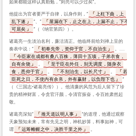
如果都能这样认真勤勉，“则亮可以少过矣”。
他提出为官者要严于自律，以身作则，“
上枉下曲，上
乱下遂
”、“
屋漏在下，止之在上，上漏不止，下不
可居矣
”（《纳官第四》）。
诸葛亮一生淡泊名利，廉洁清正。他临终前给刘禅上呈的
奏表中说：“
初奉先帝，资仰于官，不自治生
。……
今臣家在成都有桑八百株，薄田十五顷，子弟衣食，
自有余饶
。
至于臣在外任，别无调度，随身衣
食，悉仰于官
。
不别治生，以长尺寸
。
若
臣死之日，不使内有余帛，外有赢财，以负陛下也
”
（《三国志•诸葛亮传》）。他清廉的风范为后人留下了珍
贵的精神财富，令贪官汗颜，令清官振奋，令百姓肃然起
敬。
诸葛亮深知“
推天道以明人事
”的道理，他通过观察
天象预知未来，常有先见之明，神机妙算，料事如神，可
谓
运筹帷幄之中，决胜千里之外
。