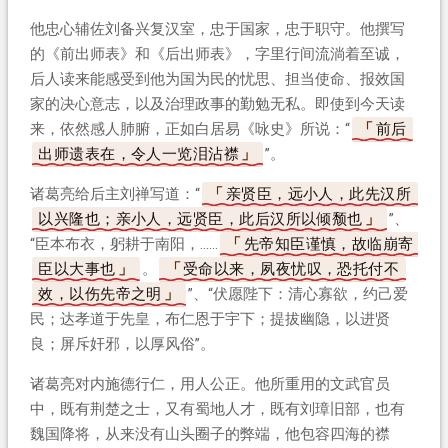
他忠心辅佐刘备兴复汉室，忠于国家，忠于职守。他撰写
的《前出师表》和《后出师表》，字里行间流淌着至诚，
后人读来能感受到他为国为民的忧思、担当使命、报效国
家的决心意志，以及治理政事的勤勉无私。即使到今天读
来，依然感人肺腑，正如白居易《咏史》所说：“
前后
出师遗表在，令人一览泪沾襟
”。
诸葛亮给后主刘禅写道：“
亲贤臣，远小人，此先汉所
以兴隆也；亲小人，远贤臣，此后汉所以倾颓也
”、
“臣本布衣，躬耕于南阳，……
先帝知臣谨慎，故临崩寄
臣以大事也
。
受命以来，夙夜忧叹，恐托付不
效，以伤先帝之明
”、“伏愿陛下：清心寡欲，约己爱
民；达孝道于先皇，布仁恩于宇下；提拔幽隐，以进贤
良；屏斥奸邪，以厚风俗”。
诸葛亮对内施德行仁，用人公正。他所重用的文武官员
中，既有荆楚之士，又有蜀地人才，既有刘璋旧部，也有
魏国降将，从来没有山头圈子的弊端，他包容四海的襟