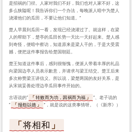
是招祸的门径。人家对我们不好，我们也对人家不好，这
多么狭隘呢！我告诉你们一个办法，每晚派人暗中为楚人
浇灌他们的瓜田，不要让他们知道。”
楚人早晨到瓜田一看，发现已经浇灌过了。就这样，在梁
人的帮助下，楚亭的瓜田长势一天比一天好起来。楚人感
到奇怪，便暗中察访，知道原来是梁人干的，于是大受震
撼，便把这件事报告给楚国朝廷。
楚王知道这件事后，感到很惭愧，便派人带着丰厚的礼品
向梁国边亭人员表示歉意，并请求与梁王结交。楚王后来
多次称赞梁王讲信义。所以说，梁楚两国的友好关系，是
从宋就妥善处理边亭瓜田事件开始的。
古语说的“
转败而为功，因祸而为福
”、老子说的
“
报怨以德
”，就是说的这类事情呀。（《新序》）
将相和