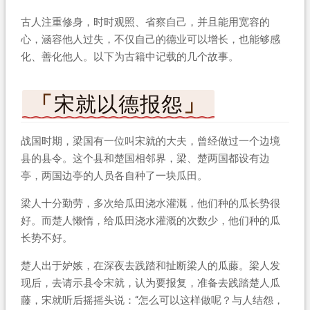
古人注重修身，时时观照、省察自己，并且能用宽容的
心，涵容他人过失，不仅自己的德业可以增长，也能够感
化、善化他人。以下为古籍中记载的几个故事。
宋就以德报怨
战国时期，梁国有一位叫宋就的大夫，曾经做过一个边境
县的县令。这个县和楚国相邻界，梁、楚两国都设有边
亭，两国边亭的人员各自种了一块瓜田。
梁人十分勤劳，多次给瓜田浇水灌溉，他们种的瓜长势很
好。而楚人懒惰，给瓜田浇水灌溉的次数少，他们种的瓜
长势不好。
楚人出于妒嫉，在深夜去践踏和扯断梁人的瓜藤。梁人发
现后，去请示县令宋就，认为要报复，准备去践踏楚人瓜
藤，宋就听后摇摇头说：“怎么可以这样做呢？与人结怨，