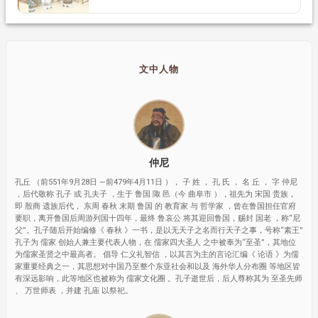
文中人物
仲尼
孔丘 （前551年9月28日 —前479年4月11日 ）， 子 姓 ， 孔 氏 ， 名 丘 ， 字 仲尼
，后代敬称 孔子 或 孔夫子 ，生于 鲁国 陬 邑（今 曲阜市 ），祖先为 宋国 贵族，
即 殷商 遗族后代， 东周 春秋 末期 鲁国 的 教育家 与 哲学家 ，曾在鲁国担任官府
要职，离开鲁国后周游列国十四年，最终 鲁哀公 将其迎回鲁国，赐封 国老 ，称“尼
父”。孔子随后开始编修《 春秋 》一书，是以无天子之名而行天子之事，号称“素王”
孔子为 儒家 创始人兼主要代表人物，在 儒家四大圣人 之中被奉为“至圣”，其地位
为儒家圣贤之中最高者。 倡导 仁义礼智信 ，以其言为主的言论汇编《 论语 》为儒
家重要经典之一，其思想对中国乃至整个东亚社会和以及 海外华人分布圈 等地区皆
有深远影响，此等地区也被称为 儒家文化圈 。孔子逝世后，后人尊称其为 至圣先师
、 万世师表 ，并建 孔庙 以祭祀。