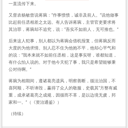
一直流传下来。
又督农杨敏曾说蒋琬：“作事愦愦，诚非及前人。”说他做事
比起前任丞相差之太远。有人告诉蒋琬，主管官吏要求将
其治罪，蒋琬却不追究，说：“吾实不如前人，无可推也。”
后来这人犯事，别人都以为蒋琬会借机报复，但蒋琬反而
大度的为他求情。别人忍不住为他抱不平，他却心平气和
的说：“我本来就不如前任丞相，这是事实呀，谁都知道，
有什么怕人说的。对于他今天犯了事，我只是希望能够秉
公对待啊。”
蒋琬为相期间，遵诸葛亮遗风，明察善断，循法治国，不
喜阿顺，不听谗毁，赢得了众人的敬服，史载其“方整有威
重，成承诸葛亮之成规，因循而不革，是以边境无虞，邦
家和一。”（《资治通鉴》）
（待续）