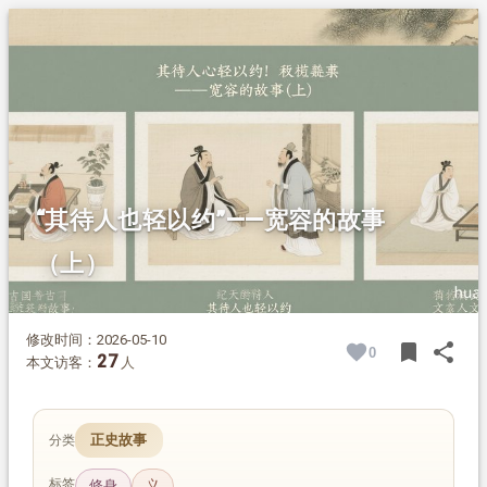
1.
摘要
2.
正文
2.1.
宋就以德报怨
2.2.
将相和
2.3.
宰相肚里能撑船
“其待人也轻以约”——宽容的故事
（上）
修改时间：2026-05-10
bookmark
share
0
BOOK
SH
27
本文访客：
人
正史故事
分类
标签
修身
义