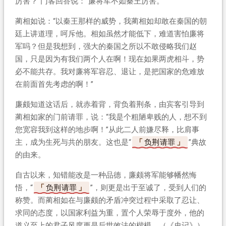
厉害？”门客回答说：“廉将军不如秦王厉害。”
蔺相如说：“以秦王那样的威势，我蔺相如却敢在秦国的朝
廷上讲道理，呵斥他。相如虽然才能低下，难道害怕廉将
军吗？但是我想到，强大的秦国之所以不敢侵略我们赵
国，只是因为有我们两个人在啊！现在如果两虎相斗，势
必不能共存。我对廉将军容忍、退让，是把国家的危难放
在前面首先考虑的啊！”
廉颇知道这话后，就赤着背，背负着荆条，由宾客引导到
蔺相如家的门前请罪，说：“我是个粗陋卑贱的人，想不到
您宽容我到这样的地步啊！”从此二人前嫌尽释，比肩事
主，成为生死与共的朋友。这也是“
负荆请罪
”典故
的由来。
自古以来，知错能改是一种品德，廉颇将军能够幡然悔
悟，“
负荆请罪
”，则更是出于至诚了，受到人们的
称赞。而蔺相如在与廉颇的矛盾冲突过程中采取了忍让、
求同的态度，以国家利益为重，置个人荣辱于度外，他的
道义至上的君子风度更是后世效法的楷模。（《史记》）