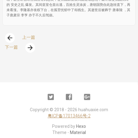
的 安史之乱 爆发。其间皇室仓皇出逃，百姓生灵涂炭，唐朝国势自此急转直下，再
未看涨。李隆基亦丧权下台，在孤苦忧郁中了却残生。其逝世后被葬于 唐泰陵 ，其
子唐肃宗 李亨 亦于不久后驾崩。
arrow_back
上一篇
arrow_forward
下一篇
Twitter
Facebook
Google
Plus
Copyright ©
2018 - 2026
huahuaxie.com
粤ICP备17013466号-2
Powered by
Hexo
Theme -
Material