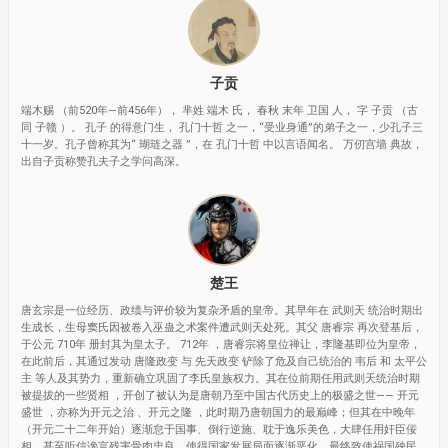
子贡
端木赐 （前520年—前456年）， 芈姓 端木 氏， 春秋 末年 卫国 人， 字 子贡 （古
同 子赣 ）。 孔子 的得意门生， 孔门十哲 之一，“受业身通”的弟子之一，少孔子三
十一岁。孔子曾称其为“ 瑚琏之器 ”，在 孔门十哲 中以言语闻名。 万仞宫墙 典故，
出自子贡称赞孔夫子之学问高深。
楚王
唐玄宗是一位经历、政绩与评价较为复杂矛盾的皇帝。其早年在 武则天 统治时期出
生成长，生母窦氏因被卷入巫蛊之术案件遭武则天处死。其父 唐睿宗 再次登基后，
于公元 710年 册封其为皇太子。 712年 ，唐睿宗将皇位禅让，李隆基即位为皇帝，
在此前后，其通过发动 唐隆政变 与 先天政变 铲除了危及自己统治的 韦后 和 太平公
主 等人及其势力，重新确立巩固了李氏皇族权力。其在位前期任用武则天统治时期
被提拔的一些贤相 ，开创了被认为是唐朝乃至中国古代历史上的极盛之世—— 开元
盛世 ，亦称为开元之治 、开元之隆 ，此时期乃唐朝国力的最巅峰；但其在中晚年
（开元二十二年开始）逐渐怠于国事、倒行逆施、耽于逸乐美色，大肆任用奸臣佞
相，甚至听信谗言残害骨肉忠良，使得国家发展局面逐渐恶化，最终致使祸国殃民