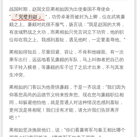
战国时期，赵国文臣蔺相如因为出使秦国不辱使命，
“
完璧归赵
”，功劳卓著而被封为上卿，位在武将廉
颇之上。廉颇对此很不服气，扬言说：“我是赵国的大将，
有攻城野战之大功，而蔺相如只凭言词立下功劳，他的职
位却在我之上。我感到羞耻，遇见他时，一定要羞辱他。”
蔺相如得知后，尽量回避、容让，不肯和他碰面。有一次
乘车出行，远远地看见廉颇的车队，马上叫御者把自己的
车子转入横巷，等廉颇的车子过了之后才出来，不与其发
生冲突。
蔺相如的门客以为他畏惧廉颇，于是一齐说道：“我们因为
仰慕您高尚的品德节义特来投奔您。现在您与廉颇职位相
同，却躲避他怕他，就是普通人对这种情况也感到羞耻，
更何况是将相呢！我们没有才能，请允许我们告辞离开
吧！”
蔺相如坚决挽留他们，说：“你们看廉将军与秦王相比哪个