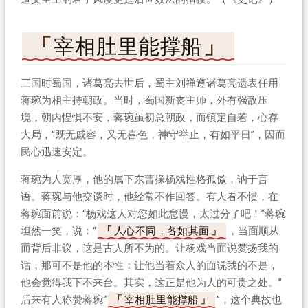
宰相肚里能撑船
三国时蜀国，诸葛亮去世后，蜀主刘禅遵诸葛亮遗表任用
蒋琬为相主持朝政。当时，蜀国新丧主帅，外有强敌压
境，朝内惶惧不安，蒋琬虽初总朝政，而镇定自若，心存
大局，“既无戚容，又无喜色，神守举止，有如平日”，因而
民心迅速安定。
蒋琬为人宽厚，他的属下东曹掾杨戏性格孤傲，讷于言
语。蒋琬与他交谈时，他经常不作回答。有人看不惯，在
蒋琬面前说：“杨戏这人对您如此怠慢，太过分了吧！”蒋琬
坦然一笑，说：“
人心不同，各如其面
，当面顺从
而背后非议，这是古人所不为的。让杨戏当面说赞扬我的
话，那可不是他的本性；让他当着众人的面说我的不是，
他会觉得我下不来台。其实，这正是他为人的可贵之处。”
后来有人称赞蒋琬“
宰相肚里能撑船
”，这个典故也