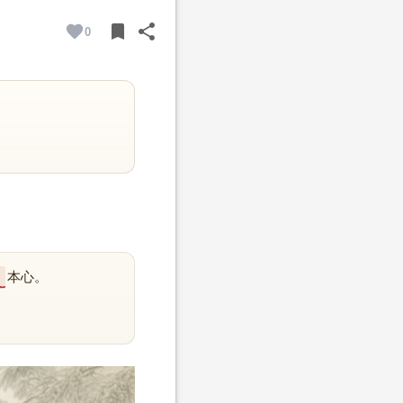
bookmark
share
0
BOOKMARK
SHARE
本心。