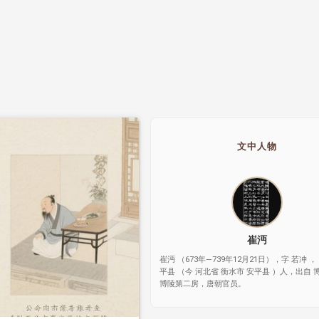
文中人物
崔沔
崔沔 （673年—739年12月21日），字 若冲 ，
平县 （今 河北省 衡水市 安平县 ）人，出自 
博陵第二房，唐朝官员。