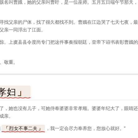
孩名叫曹娥，她的父亲叫曹盱，是一位巫师。五月五日端午节那天，
寻找父亲的尸体，找了很久都找不到。曹娥在江边哭了七天七夜，最
父亲一同浮出了江面。
惊。上虞县县令度尚专门把这件事奏报朝廷，皇帝下诏书表彰曹娥的
、敬重。
孝妇
了，她也没有儿子，可她侍奉婆婆非常孝顺。婆婆年纪大了，眼睛还
成亲。
来
烈女不事二夫
，我一定会尽力奉养您，您放心就好。”