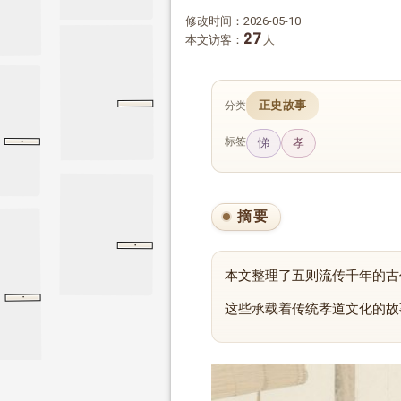
修改时间：2026-05-10
27
本文访客：
人
正史故事
分类
拟魏太子邺中集诗序
·
标签
悌
孝
李迥秀传
李迥秀传
旧唐书
摘要
·
学而
论语
学而
本文整理了五则流传千年的古
·
上帝奖赏吴孝妇
上帝奖赏吴孝妇
集福消灾之道
这些承载着传统孝道文化的故