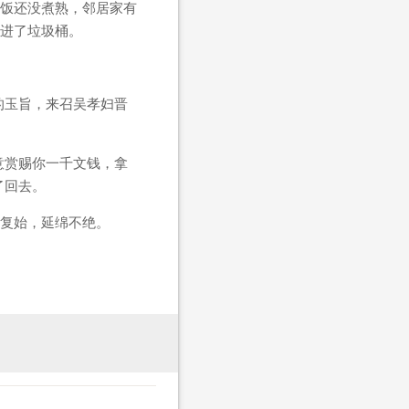
饭还没煮熟，邻居家有
进了垃圾桶。
的玉旨，来召吴孝妇晋
意赏赐你一千文钱，拿
了回去。
复始，延绵不绝。