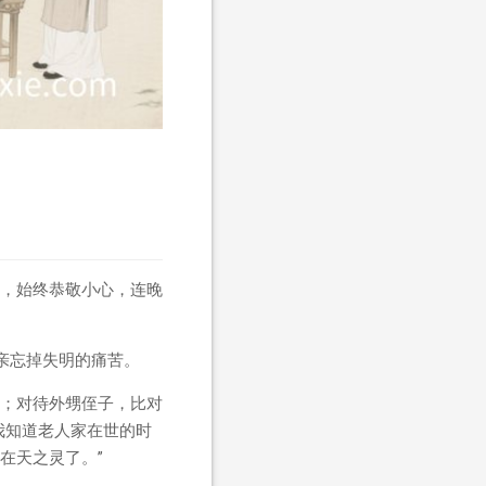
，始终恭敬小心，连晚
亲忘掉失明的痛苦。
；对待外甥侄子，比对
我知道老人家在世的时
在天之灵了。”