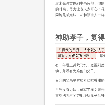
后来崔沔官做到中书侍郎，他的
的时候，尽力让老人家开心；母
同胞兄弟姐妹，却和陌生人一样
神助孝子，复得
明代的吕升，从小就失去了
同睡，方便就近照料
，每
有一年遇上兵荒马乱，盗匪到处
动，并没有为难他们父子。
吕升的父亲平时很喜欢吃香甜的
吕升没有办法，就写了祷文禀告
立刻把强占的杏地还给孝子吕升