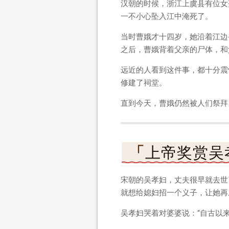
汉朝的时候，浙江上虞县有位女
一不小心坠入江中淹死了。
当时曹娥才十四岁，她沿着江边
之后，曹娥背着父亲的尸体，和
远近的人看到这件事，都十分震
修建了祠堂。
直到今天，曹娥仍然被人们祭拜
上帝奖赏吴
宋朝的吴孝妇，丈夫很早就去世
就想给媳妇招一个义子，让她再
吴孝妇哭着对婆婆说：“自古以