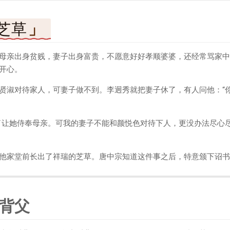
芝草
母亲出身贫贱，妻子出身富贵，不愿意好好孝顺婆婆，还经常骂家中
开心。
贤淑对待家人，可妻子做不到。李迥秀就把妻子休了，有人问他：“
了让她侍奉母亲。可我的妻子不能和颜悦色对待下人，更没办法尽心
他家堂前长出了祥瑞的芝草。唐中宗知道这件事之后，特意颁下诏书
背父