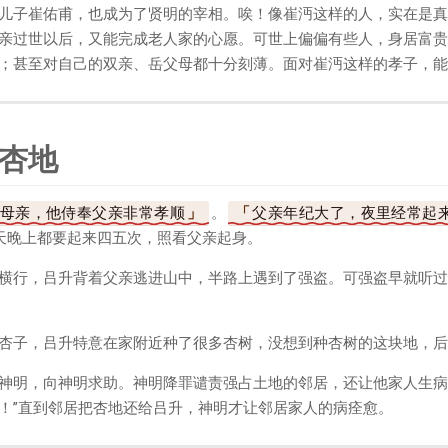
儿子崔佑甫，也成为了贤明的宰相。唉！像崔沔这样的人，实在是真
亲过世以后，又能完成老人家的心愿。可世上偏偏有些人，身居富贵
；甚至对自己的双亲、岳父母都十分刻薄。面对崔沔这样的孝子，能
杏地
母亲，他侍奉父亲非常孝顺
。
父亲年纪大了，夜里经常起
天晚上都要起来四五次，照看父亲起身。
横行，吕升背着父亲逃进山中，半路上遇到了强盗。可强盗早就听过
杏子，吕升特意在家附近种了很多杏树，没想到种杏树的这块地，后
神明，向神明求助。神明降罪谴责强占土地的邻居，还让他家人生病
！”直到邻居把杏地还给吕升，神明才让邻居家人的病痊愈。