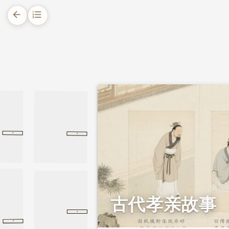
arrow_back
format_list_numbered
1.
摘要
2.
正文
2.1.
孝顺瞎母，得大福报
2.2.
神助孝子，复得杏地
·
·
崔沔传
旧唐书
崔沔传
列女传
后汉书
列女传
2.3.
孝子堂前生芝草
2.4.
少女曹娥，投江背父
2.5.
上帝奖赏吴孝妇
古代孝亲故事
·
郊特牲
礼记
郊特牲
神助孝子复得杏地
·
神助孝子复得杏地
集福消灾之道