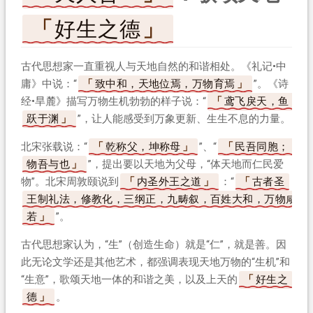
好生之德
古代思想家一直重视人与天地自然的和谐相处。《礼记•中
庸》中说：“
致中和，天地位焉，万物育焉
”。《诗
经•旱麓》描写万物生机勃勃的样子说：“
鸢飞戾天，鱼
跃于渊
”，让人能感受到万象更新、生生不息的力量。
北宋张载说：“
乾称父，坤称母
”、“
民吾同胞；
物吾与也
”，提出要以天地为父母，“体天地而仁民爱
物”。北宋周敦颐说到
内圣外王之道
：“
古者圣
王制礼法，修教化，三纲正，九畴叙，百姓大和，万物咸
若
”。
古代思想家认为，“生”（创造生命）就是“仁”，就是善。因
此无论文学还是其他艺术，都强调表现天地万物的“生机”和
“生意”，歌颂天地一体的和谐之美，以及上天的
好生之
德
。