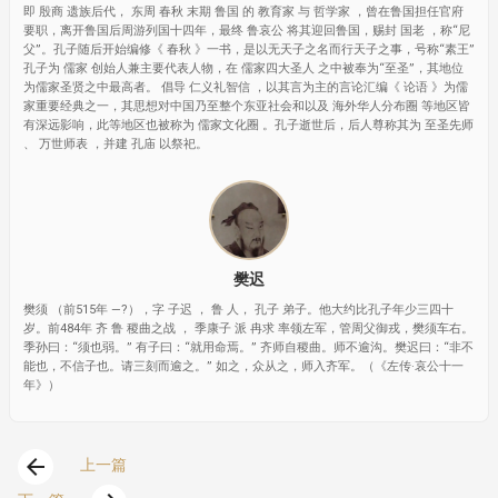
即 殷商 遗族后代， 东周 春秋 末期 鲁国 的 教育家 与 哲学家 ，曾在鲁国担任官府
要职，离开鲁国后周游列国十四年，最终 鲁哀公 将其迎回鲁国，赐封 国老 ，称“尼
父”。孔子随后开始编修《 春秋 》一书，是以无天子之名而行天子之事，号称“素王”
孔子为 儒家 创始人兼主要代表人物，在 儒家四大圣人 之中被奉为“至圣”，其地位
为儒家圣贤之中最高者。 倡导 仁义礼智信 ，以其言为主的言论汇编《 论语 》为儒
家重要经典之一，其思想对中国乃至整个东亚社会和以及 海外华人分布圈 等地区皆
有深远影响，此等地区也被称为 儒家文化圈 。孔子逝世后，后人尊称其为 至圣先师
、 万世师表 ，并建 孔庙 以祭祀。
樊迟
樊须 （前515年 —?），字 子迟 ， 鲁 人， 孔子 弟子。他大约比孔子年少三四十
岁。前484年 齐 鲁 稷曲之战 ， 季康子 派 冉求 率领左军，管周父御戎，樊须车右。
季孙曰：“须也弱。” 有子曰：“就用命焉。” 齐师自稷曲。师不逾沟。樊迟曰：“非不
能也，不信子也。请三刻而逾之。” 如之，众从之，师入齐军。（《左传·哀公十一
年》）
arrow_back
上一篇