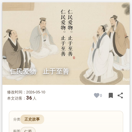
1.
摘要
2.
正文
2.1.
谈传统文化中的仁爱精神
2.2.
仁爱：儒家文化的核心思想
2.3.
孔子对“仁”的核心解读
2.4.
孟子延伸：仁民而爱物
2.5.
天人合一：歌颂天地好生之德
2.6.
止于至善：以仁为己任，以天下为己任
仁民爱物 止于至善
修改时间：2026-05-10
bookmark
share
0
BOOK
SH
36
本文访客：
人
正史故事
分类
标签
仁爱