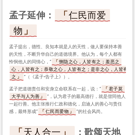
孟子延伸：
仁民而爱
物
孟子提出，德性、良知本就是人的天性，做人要保持本善
的天性，不断升华自己的道德境界。他认为，每个人都有
怜悯他人的同情心，“
恻隐之心，人皆有之；羞恶之
心，人皆有之；恭敬之心，人皆有之；是非之心，人皆有
之
”（《孟子•告子上》）。
孟子把道德责任和安身立命联系在一起，说：“
君子莫
大乎与人为善
”，认为君子的最高德行，就是偕同他人
一起行善。他主张推行仁政和德化，启迪人的善心与责任
感，最终形成“
仁民而爱物
”的社会风尚。
天人合一
：歌颂天地