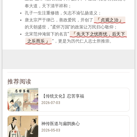
奉大道，天下清平祥和；
孔子一生注重修德，矢志不渝弘扬道义；
唐太宗严于律己，善政爱民，开创了
贞观之治
的天朝盛世，“柔怀万国”的政策让万民归心敬仰；
北宋范仲淹留下的名言“
先天下之忧而忧，后天下
之乐而乐
”，更是为历代仁人志士所推崇。
推荐阅读
【传统文化】忍苦享福
2026-07-03
神传医道与扁鹊换心
2026-05-03