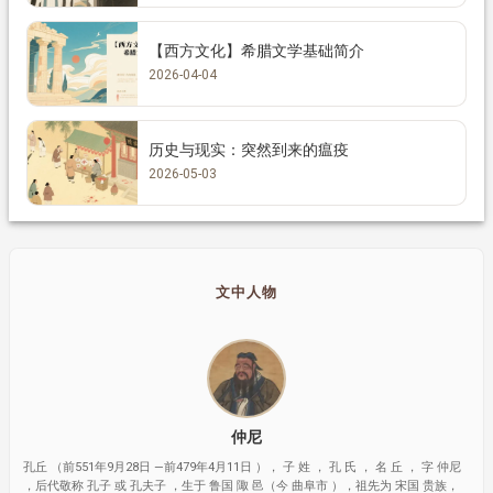
【西方文化】希腊文学基础简介
2026-04-04
历史与现实：突然到来的瘟疫
2026-05-03
文中人物
仲尼
孔丘 （前551年9月28日 —前479年4月11日 ）， 子 姓 ， 孔 氏 ， 名 丘 ， 字 仲尼
，后代敬称 孔子 或 孔夫子 ，生于 鲁国 陬 邑（今 曲阜市 ），祖先为 宋国 贵族，