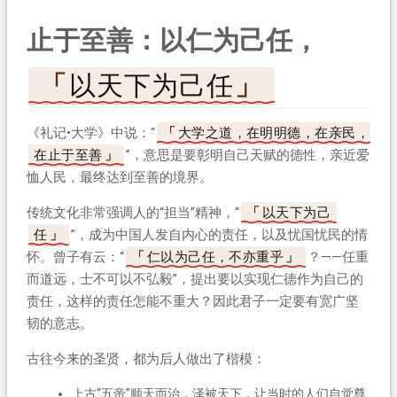
止于至善：以仁为己任，
以天下为己任
《礼记•大学》中说：“
大学之道，在明明德，在亲民，
在止于至善
”，意思是要彰明自己天赋的德性，亲近爱
恤人民，最终达到至善的境界。
传统文化非常强调人的“担当”精神，“
以天下为己
任
”，成为中国人发自内心的责任，以及忧国忧民的情
怀。曾子有云：“
仁以为己任，不亦重乎
？——任重
而道远，士不可以不弘毅”，提出要以实现仁德作为自己的
责任，这样的责任怎能不重大？因此君子一定要有宽广坚
韧的意志。
古往今来的圣贤，都为后人做出了楷模：
上古“五帝”顺天而治，泽被天下，让当时的人们自觉尊