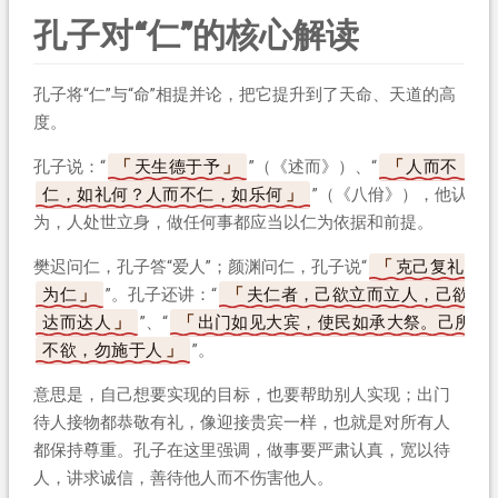
孔子对“仁”的核心解读
孔子将“仁”与“命”相提并论，把它提升到了天命、天道的高
度。
孔子说：“
天生德于予
”（《述而》）、“
人而不
仁，如礼何？人而不仁，如乐何
”（《八佾》），他认
为，人处世立身，做任何事都应当以仁为依据和前提。
樊迟问仁，孔子答“爱人”；颜渊问仁，孔子说“
克己复礼
为仁
”。孔子还讲：“
夫仁者，己欲立而立人，己欲
达而达人
”、“
出门如见大宾，使民如承大祭。己所
不欲，勿施于人
”。
意思是，自己想要实现的目标，也要帮助别人实现；出门
待人接物都恭敬有礼，像迎接贵宾一样，也就是对所有人
都保持尊重。孔子在这里强调，做事要严肃认真，宽以待
人，讲求诚信，善待他人而不伤害他人。