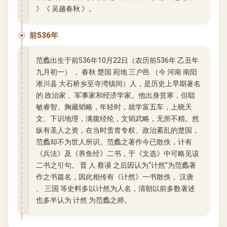
》《 吴越春秋 》。
前536年
范蠡出生于前536年10月22日（农历前536年 乙丑年
九月初一） ， 春秋 楚国 宛地 三户邑 （今 河南 南阳
淅川县 大石桥乡至寺湾镇间）人，是历史上早期著名
的 政治家 、军事家和经济学家。他出身贫寒，但聪
敏睿智、胸藏韬略，年轻时，就学富五车，上晓天
文、下识地理，满腹经纶，文韬武略，无所不精。然
纵有圣人之资，在当时贵胄专权、政治紊乱的楚国，
范蠡却不为世人所识。范蠡之著作今已散佚，计有
《兵法》及《养鱼经》二书，于《文选》中可略见该
二书之引句。 晋 人 蔡谟 之后因认为“计然”为范蠡著
作之书篇名，因此相传有《计然》一书散佚， 汉唐
、 三国 等史料多以计然为人名，清朝以前多数著述
也多半认为 计然 为范蠡之师。