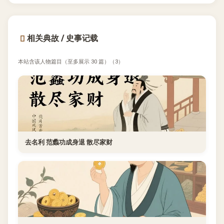
相关典故 / 史事记载
本站含该人物篇目（至多展示 30 篇）（3）
去名利 范蠡功成身退 散尽家财