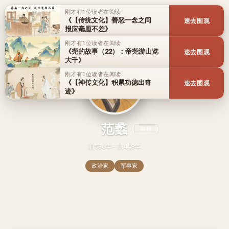
刚才有1位读者在阅读
《【传统文化】善恶一念之间
速去围观
报应毫厘不差》
刚才有1位读者在阅读
《尧的故事（22）：帝尧游山览
速去围观
大千》
刚才有1位读者在阅读
《【神传文化】积累功德出奇
速去围观
迹》
范蠡
春秋
前536年—前448年
政治家
军事家