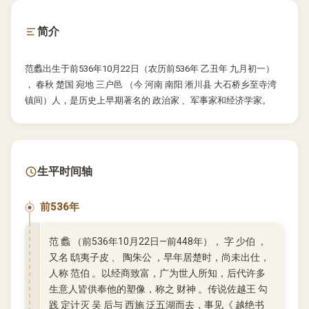
简介
范蠡出生于前536年10月22日（农历前536年 乙丑年 九月初一）
， 春秋 楚国 宛地 三户邑 （今 河南 南阳 淅川县 大石桥乡至寺湾
镇间）人，是历史上早期著名的 政治家 、军事家和经济学家。
生平时间轴
前536年
范 蠡 （前536年10月22日—前448年）， 字 少伯 ，
又名 鸱夷子皮 、 陶朱公 ，早年居楚时，尚未出仕，
人称 范伯 。以经商致富，广为世人所知，后代许多
生意人皆供奉他的塑像，称之 财神 。传说佐越王 勾
践 定计灭 吴 后与 西施 泛五湖而去，事见《 越绝书