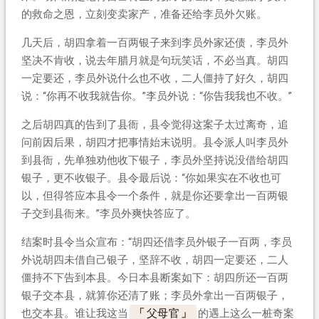
的救命之恩，立刻变卖家产，准备还给李员外欠账。
几天后，胡四拿着一百两银子来到李员外家还债，李员外
坚决不肯收，说去年腊月就是句玩笑话，不必当真。胡四
一定要还，李员外说什么也不收，二人僵持了好久，胡四
说：“你再不收我就告你。”李员外说：“你告我我也不收。”
之后胡四真的告到了县衙，县令觉得这案子太过离奇，追
问前因后果，胡四才把事情始末说明。县令派人叫李员外
到县衙，先单独劝他收下银子，李员外坚持说没借给胡四
银子，更不收银子。县令最后说：“你如果实在不收也可
以，但得答应本县令一个条件，就是你还要拿出一百两银
子交到县衙来。”李员外爽快答应了。
结案时县令当众宣布：“胡四还借李员外银子一百两，李员
外说胡四未借自己银子，坚辞不收，胡四一定要还，二人
僵持不下告到本县。今日本县断案如下：胡四所还一百两
银子交本县，就算你还清了账；李员外拿出一百两银子，
也交本县。谁让我这当
父母官
的遇上这么一桩奇案