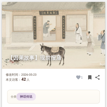
1.
摘要
2.
正文
【因果故事】现世报庙
修改时间：2026-05-23
bookmark
share
1
BOOK
SH
42
本文访客：
人
神话传说
分类