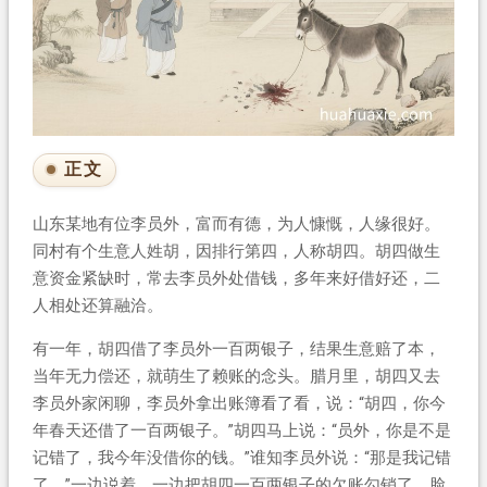
正文
山东某地有位李员外，富而有德，为人慷慨，人缘很好。
同村有个生意人姓胡，因排行第四，人称胡四。胡四做生
意资金紧缺时，常去李员外处借钱，多年来好借好还，二
人相处还算融洽。
有一年，胡四借了李员外一百两银子，结果生意赔了本，
当年无力偿还，就萌生了赖账的念头。腊月里，胡四又去
李员外家闲聊，李员外拿出账簿看了看，说：“胡四，你今
年春天还借了一百两银子。”胡四马上说：“员外，你是不是
记错了，我今年没借你的钱。”谁知李员外说：“那是我记错
了。”一边说着，一边把胡四一百两银子的欠账勾销了，脸