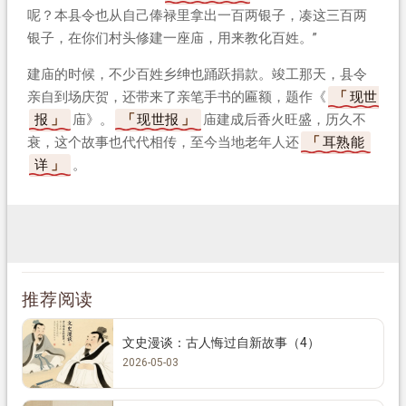
呢？本县令也从自己俸禄里拿出一百两银子，凑这三百两
银子，在你们村头修建一座庙，用来教化百姓。”
建庙的时候，不少百姓乡绅也踊跃捐款。竣工那天，县令
亲自到场庆贺，还带来了亲笔手书的匾额，题作《
现世
报
庙》。
现世报
庙建成后香火旺盛，历久不
衰，这个故事也代代相传，至今当地老年人还
耳熟能
详
。
推荐阅读
文史漫谈：古人悔过自新故事（4）
2026-05-03