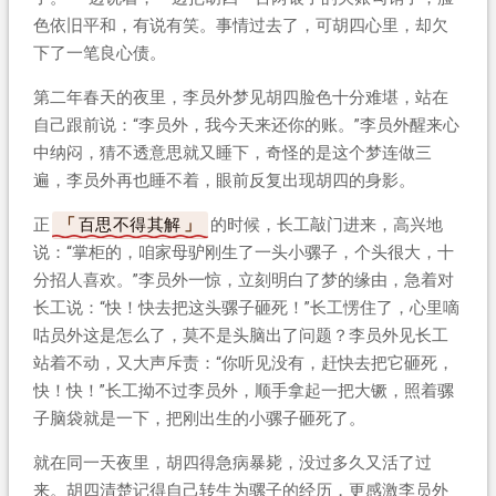
色依旧平和，有说有笑。事情过去了，可胡四心里，却欠
下了一笔良心债。
第二年春天的夜里，李员外梦见胡四脸色十分难堪，站在
自己跟前说：“李员外，我今天来还你的账。”李员外醒来心
中纳闷，猜不透意思就又睡下，奇怪的是这个梦连做三
遍，李员外再也睡不着，眼前反复出现胡四的身影。
正
百思不得其解
的时候，长工敲门进来，高兴地
说：“掌柜的，咱家母驴刚生了一头小骡子，个头很大，十
分招人喜欢。”李员外一惊，立刻明白了梦的缘由，急着对
长工说：“快！快去把这头骡子砸死！”长工愣住了，心里嘀
咕员外这是怎么了，莫不是头脑出了问题？李员外见长工
站着不动，又大声斥责：“你听见没有，赶快去把它砸死，
快！快！”长工拗不过李员外，顺手拿起一把大镢，照着骡
子脑袋就是一下，把刚出生的小骡子砸死了。
就在同一天夜里，胡四得急病暴毙，没过多久又活了过
来。胡四清楚记得自己转生为骡子的经历，更感激李员外