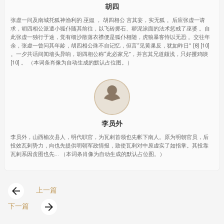
胡四
张虚一问及南城托狐神渔利的 巫媪 ， 胡四相公 言其妄，实无狐 。后应张虚一请
求，胡四相公派遣小狐仆随其前往，以飞砖掷石、秽泥涂面的法术惩戒了巫婆 。自
此张虚一独行于途，觉有细沙散落衣襟便是狐仆相随，虎狼暴客恃以无恐 。交往年
余，张虚一曾问其年龄，胡四相公殊不自记忆，但言“见黄巢反，犹如昨日” [8] [10]
。一夕共话间闻墙头异响，胡四相公称“此必家兄”，并言其兄道颇浅，只好攫鸡啖
[10] 。 （本词条肖像为自动生成的默认占位图。）
李员外
李员外，山西榆次县人，明代职官，为瓦剌首领也先帐下南人。原为明朝官员，后
投效瓦剌势力，向也先提供明朝军政情报，致使瓦剌对中原虚实了如指掌。其投靠
瓦剌系因贪图也先... （本词条肖像为自动生成的默认占位图。）
arrow_back
上一篇
arrow_forward
下一篇