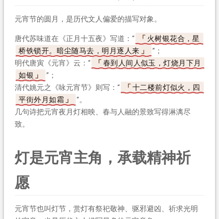
元宵节的圆月，是历代文人偏爱的描写对象。
唐代苏味道在《正月十五夜》写道：“
火树银花合，星
桥铁锁开。暗尘随马去，明月逐人来
”；
明代唐寅《元宵》云：“
春到人间人似玉，灯烧月下月
如银
”；
清代姚元之《咏元宵节》则写：“
十二楼前灯似火，四
平街外月如霜
”。
几句诗把元宵夜月灯相映、春与人融的景致写得淋漓尽
致。
灯是元宵主角，承载精神祈
愿
元宵节也叫灯节，赏灯有祭祀敬神、驱邪避凶、祈求光明