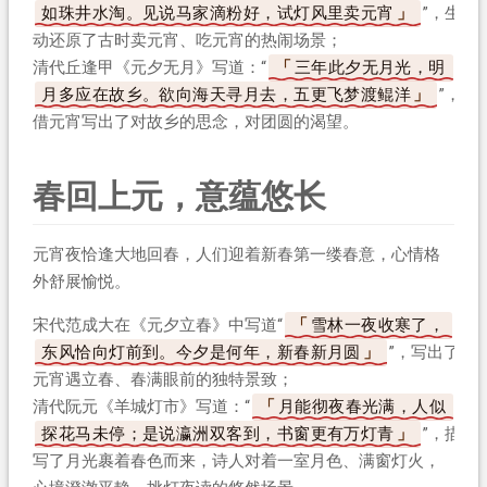
如珠井水淘。见说马家滴粉好，试灯风里卖元宵
”，生
动还原了古时卖元宵、吃元宵的热闹场景；
清代丘逢甲《元夕无月》写道：“
三年此夕无月光，明
月多应在故乡。欲向海天寻月去，五更飞梦渡鲲洋
”，
借元宵写出了对故乡的思念，对团圆的渴望。
春回上元，意蕴悠长
元宵夜恰逢大地回春，人们迎着新春第一缕春意，心情格
外舒展愉悦。
宋代范成大在《元夕立春》中写道“
雪林一夜收寒了，
东风恰向灯前到。今夕是何年，新春新月圆
”，写出了
元宵遇立春、春满眼前的独特景致；
清代阮元《羊城灯市》写道：“
月能彻夜春光满，人似
探花马未停；是说瀛洲双客到，书窗更有万灯青
”，描
写了月光裹着春色而来，诗人对着一室月色、满窗灯火，