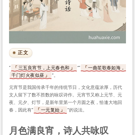
正文
“
三五良宵节，上元春色和
”“
一曲笙歌春如海，
千门灯火夜似昼
”。
元宵节是我国传承千年的传统节日，文化意蕴浓厚，历代
文人留下了数不胜数的咏叹诗作。元宵节又称上元节、元
夜、元夕、灯节，是新年里第一个月圆之夜，恰逢大地回
春，因此有“
一元复始
”的说法。
月色满良宵，诗人共咏叹