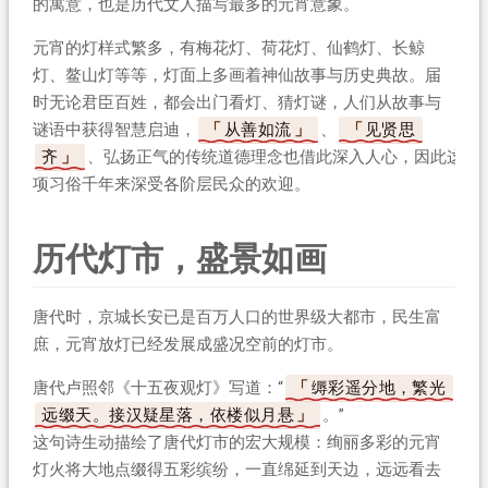
的寓意，也是历代文人描写最多的元宵意象。
元宵的灯样式繁多，有梅花灯、荷花灯、仙鹤灯、长鲸
灯、鳌山灯等等，灯面上多画着神仙故事与历史典故。届
时无论君臣百姓，都会出门看灯、猜灯谜，人们从故事与
谜语中获得智慧启迪，
从善如流
、
见贤思
齐
、弘扬正气的传统道德理念也借此深入人心，因此这
项习俗千年来深受各阶层民众的欢迎。
历代灯市，盛景如画
唐代时，京城长安已是百万人口的世界级大都市，民生富
庶，元宵放灯已经发展成盛况空前的灯市。
唐代卢照邻《十五夜观灯》写道：“
缛彩遥分地，繁光
远缀天。接汉疑星落，依楼似月悬
。”
这句诗生动描绘了唐代灯市的宏大规模：绚丽多彩的元宵
灯火将大地点缀得五彩缤纷，一直绵延到天边，远远看去