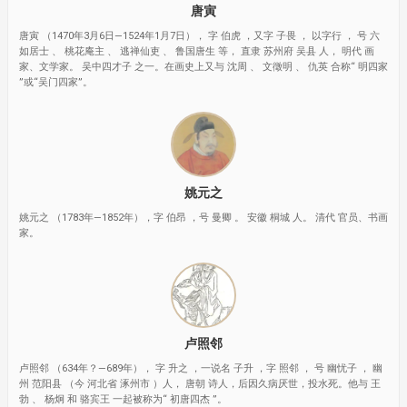
唐寅
唐寅 （1470年3月6日—1524年1月7日）， 字 伯虎 ，又字 子畏 ， 以字行 ， 号 六
如居士 、 桃花庵主 、 逃禅仙吏 、 鲁国唐生 等， 直隶 苏州府 吴县 人， 明代 画
家、文学家。 吴中四才子 之一。在画史上又与 沈周 、 文徵明 、 仇英 合称“ 明四家
”或“吴门四家”。
姚元之
姚元之 （1783年—1852年），字 伯昂 ，号 曼卿 。 安徽 桐城 人。 清代 官员、书画
家。
卢照邻
卢照邻 （634年？—689年）， 字 升之 ，一说名 子升 ，字 照邻 ， 号 幽忧子 ， 幽
州 范阳县 （今 河北省 涿州市 ）人， 唐朝 诗人，后因久病厌世，投水死。他与 王
勃 、 杨炯 和 骆宾王 一起被称为“ 初唐四杰 ”。