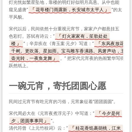
灯光恍如繁星坠地，靠楼的明灯好似明月高悬。从中也能
窥见盛唐“
花萼楼门雨露新，长安城市太平人
”的太
平风貌。
宋代以后，民间依然十分重视元宵节，家家户户都悬挂五
色彩灯。苏轼有诗云：“
灯火家家有，笙歌处处
楼
”；辛弃疾在《青玉案·元夕》写道：“
东风夜放花
千树。更吹落、星如雨。宝马雕车香满路。凤箫声动，玉
壶光转，一夜鱼龙舞
。” 把宋代元宵夜的热闹繁华写得
跃然纸上。
一碗元宵，寄托团圆心愿
民间过元宵节有吃元宵的习俗，元宵象征着“团团圆圆”。
宋代周必大在《元宵夜煮浮元子》中写道：“
今夕是何
夕，团圆事事同
”。
清代符曾《上元竹枝词》云：“
桂花香馅裹胡桃，江米