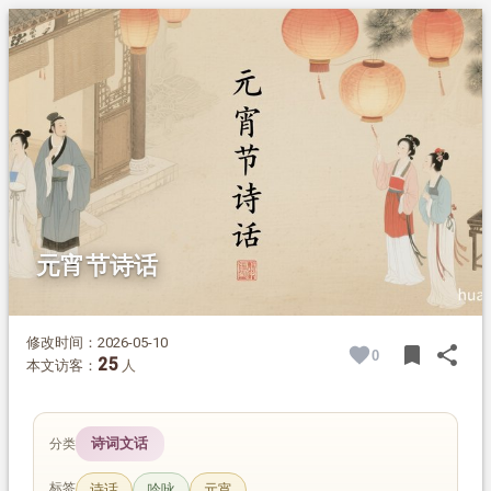
1.
摘要
2.
正文
2.1.
月色满良宵，诗人共咏叹
2.2.
灯是元宵主角，承载精神祈愿
2.3.
历代灯市，盛景如画
2.4.
一碗元宵，寄托团圆心愿
2.5.
春回上元，意蕴悠长
元宵节诗话
修改时间：2026-05-10
bookmark
share
0
BOOK
SH
25
本文访客：
人
诗词文话
分类
标签
诗话
吟咏
元宵