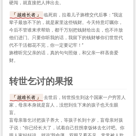
硬闯，就直接把人摔出去。
越难长者
临死前，拉着儿子旃檀交代后事：“我这
辈子最放不下的，就是家里这些钱财。今天特意叮嘱你，
今后不管谁来求帮助，都千万别把钱财给出去，也不许放
他们进门。只要你听我的话，我留下的钱财够你们世世代
代不干活都花不完，你一定要记牢！”
旃檀听完父亲的话，真的句句照做，和父亲一样吝啬爱
财。
转世乞讨的果报
越难长者
去世后，转世投生到这个国家一户穷苦人
家，母亲本身就是盲人，没想到生下来的孩子也天生眼
盲。
盲母亲靠乞讨把孩子养大，等孩子长到十岁，盲母亲对孩
子说：“你已经长大了，试着自己拄拐拿饭钵去乞讨吧。你
跟人家好好说，就说‘我命薄，双眼又看不见，常常被人欺