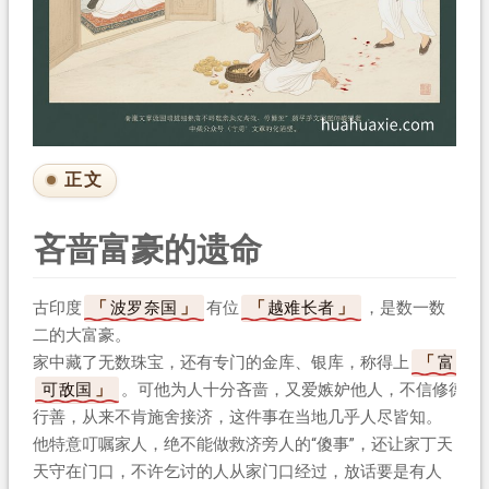
正文
吝啬富豪的遗命
古印度
波罗奈国
有位
越难长者
，是数一数
二的大富豪。
家中藏了无数珠宝，还有专门的金库、银库，称得上
富
可敌国
。可他为人十分吝啬，又爱嫉妒他人，不信修德
行善，从来不肯施舍接济，这件事在当地几乎人尽皆知。
他特意叮嘱家人，绝不能做救济旁人的“傻事”，还让家丁天
天守在门口，不许乞讨的人从家门口经过，放话要是有人