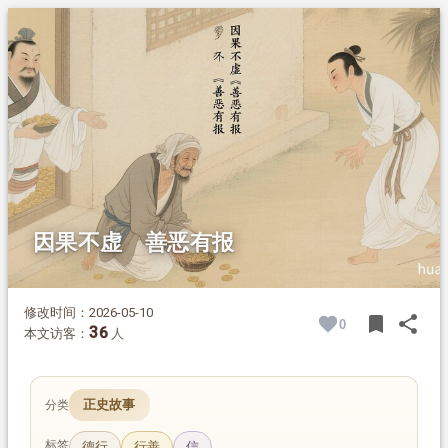
1.
摘要
2.
正文
2.1.
吝啬富豪的遗命
2.2.
转世乞讨的果报
因果不虚 善恶有报
修改时间：2026-05-10
bookmark
share
0
BOOK
SH
36
本文访客：
人
正史故事
分类
标签
德行
行善
信