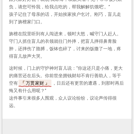
负，请您可怜我，给我点吃的，帮我解解饥饿吧’。”
孩子记住了母亲的话，开始挨家挨户乞讨。刚巧，盲儿走
到了旃檀家门口。
旃檀在院里听到有人闯进来，顿时大怒，喊守门人赶人。
守门人抓住盲儿的衣领就往门外摔，把盲儿摔得鼻青脸
肿，还摔伤了胳膊，饭钵也碎了，讨来的饭撒了一地，疼
得盲儿放声大哭。
这时候，门上的守护神对盲儿说：“你这还只是小痛，更大
的痛苦还在后头。你前世坐拥钱财却不肯行善助人，等于
空有
万贯家财
，日后还有更苦的遭遇，到那时再后
悔又有什么用呢？”
这件事引来很多人围观，众人议论纷纷，议论声传得很
远。