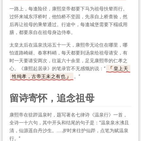
一路上，每逢险径，康熙皇帝都要下马为祖母扶辇而行。
过怀来城东浮桥时，他怕桥不坚固，先亲自上桥查验，然
后再让祖母的乘辇通过。行途中，每逢城堡需要下榻或用
膳，都要亲自在祖母身边侍奉。
太皇太后在温泉洗浴五十一天，康熙帝无论住在哪里，哪
怕道路崎岖、春寒料峭，每天都要到汤泉给祖母请安，有
时一天要请安两次，往返六十余里，足见康熙帝的仁孝之
心。《康熙起居录》的笔录官不无感慨的说：“
皇上天
性纯孝，古帝王未之有也
。”
留诗寄怀，追念祖母
康熙帝在驻跸温泉时，题写著名七律诗《温泉行》一首，
全诗一十六句，其中开头和结尾的句子是：“温泉泉水沸且
清，仙源遥自丹沙生。……岁时来往护仙跸，点笔为赋温泉
行。”