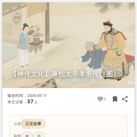
1.
摘要
2.
正文
2.1.
一代有为君主康熙
2.2.
亲陪祖母疗疾，尽显纯孝
2.3.
留诗寄怀，追念祖母
2.4.
爱民轶事，留名当地
2.5.
孝为德先，楷模传扬
【神传文化】康熙大帝孝名传（图）
修改时间：2026-05-11
bookmark
share
0
BOOK
SH
37
本文访客：
人
正史故事
分类
标签
孝
忠