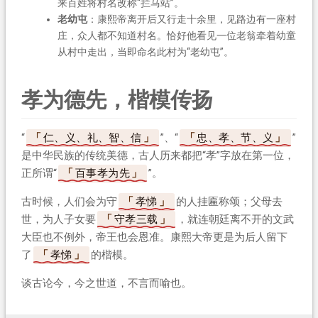
来百姓将村名改称“拦马站”。
老幼屯
：康熙帝离开后又行走十余里，见路边有一座村
庄，众人都不知道村名。恰好他看见一位老翁牵着幼童
从村中走出，当即命名此村为“老幼屯”。
孝为德先，楷模传扬
“
仁、义、礼、智、信
”、“
忠、孝、节、义
”
是中华民族的传统美德，古人历来都把“孝”字放在第一位，
正所谓“
百事孝为先
”。
古时候，人们会为守
孝悌
的人挂匾称颂；父母去
世，为人子女要
守孝三载
，就连朝廷离不开的文武
大臣也不例外，帝王也会恩准。康熙大帝更是为后人留下
了
孝悌
的楷模。
谈古论今，今之世道，不言而喻也。