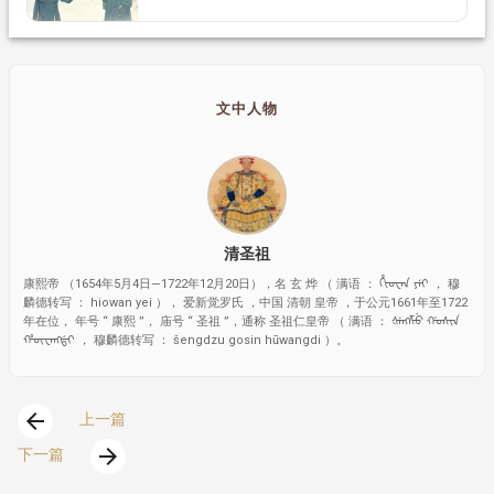
文中人物
清圣祖
康熙帝 （1654年5月4日—1722年12月20日），名 玄 烨 （ 满语 ： ᡥᡳᠣᠸᠠᠨ ᠶᡝᡳ ， 穆
麟德转写 ： hiowan yei ）， 爱新觉罗氏 ，中国 清朝 皇帝 ，于公元1661年至1722
年在位， 年号 “ 康熙 ”， 庙号 “ 圣祖 ”，通称 圣祖仁皇帝 （ 满语 ： ᡧᡝᠩᡯᡠ ᡤᠣᠰᡳᠨ
ᡥᡡᠸᠠᠩᡩ᠋ᡳ ， 穆麟德转写 ： šengdzu gosin hūwangdi ）。
arrow_back
上一篇
arrow_forward
下一篇