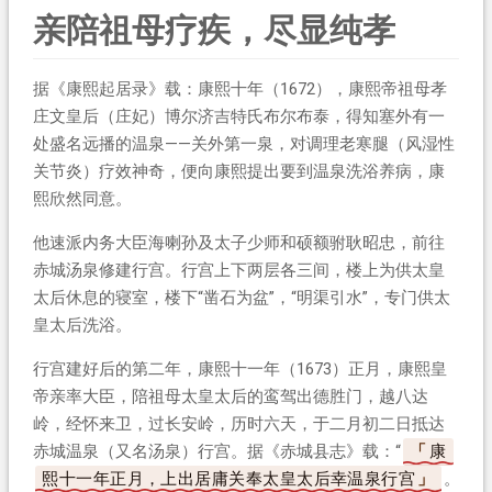
亲陪祖母疗疾，尽显纯孝
据《康熙起居录》载：康熙十年（1672），康熙帝祖母孝
庄文皇后（庄妃）博尔济吉特氏布尔布泰，得知塞外有一
处盛名远播的温泉——关外第一泉，对调理老寒腿（风湿性
关节炎）疗效神奇，便向康熙提出要到温泉洗浴养病，康
熙欣然同意。
他速派内务大臣海喇孙及太子少师和硕额驸耿昭忠，前往
赤城汤泉修建行宫。行宫上下两层各三间，楼上为供太皇
太后休息的寝室，楼下“凿石为盆”，“明渠引水”，专门供太
皇太后洗浴。
行宫建好后的第二年，康熙十一年（1673）正月，康熙皇
帝亲率大臣，陪祖母太皇太后的鸾驾出德胜门，越八达
岭，经怀来卫，过长安岭，历时六天，于二月初二日抵达
赤城温泉（又名汤泉）行宫。据《赤城县志》载：“
康
熙十一年正月，上出居庸关奉太皇太后幸温泉行宫
。”