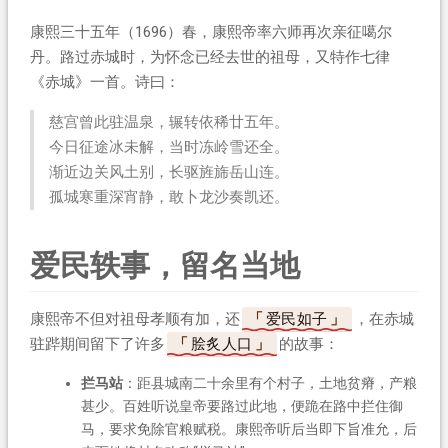
康熙三十五年（1696）春，康熙帝率六师再次亲征噶尔
丹。路过赤城时，为怀念已经去世的祖母，又特作七律
《赤城》一首。诗曰：
慈宫曾此驻温泉，辗转依稀廿五年。
今日征途冰未解，当时冻岭雪还全。
渐近边关风土别，长驱旌旆岳山连。
孤城寒重深宵静，敢卜龙沙奏凯还。
爱民轶事，留名当地
康熙帝不但对祖母孝顺有加，还
爱民如子
，在赤城
驻跸期间留下了许多
脍炙人口
的故事：
拦马站
：距县城南二十余里有个村子，土地贫瘠，产粮
甚少。百姓听说皇帝要路过此地，便跪在路中拦住御
马，要求免除官粮赋税。康熙帝听后当即下旨准允，后