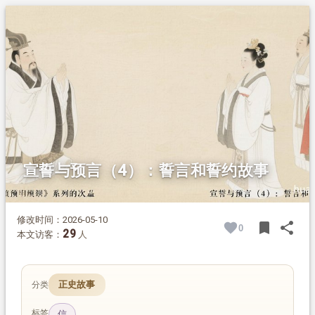
1.
摘要
2.
正文
2.1.
第二篇 誓言和誓约故事
2.1.1.
一、遵守誓言的故事
2.1.1.1.
黄泉得见
2.1.1.2.
刘庭式娶盲女
宣誓与预言（4）：誓言和誓约故事
修改时间：2026-05-10
bookmark
share
0
BOOK
SH
29
本文访客：
人
正史故事
分类
标签
信