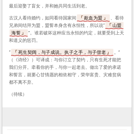
最后迎娶了盲女，并和她共同生活到老。
古汉人看待婚约，如同看待国家间
歃血为盟
、看待
兄弟间结拜为盟，盟誓本身含有永恒性，所以说“
山盟
海誓
”。谁若破坏这种应当永恒的约定，就要受到上天
和道义的惩罚。
“
死生契阔，与子成说。执子之手，与子偕老
。”
（《诗经》）可译成：与你订立了契约，只有生死才能把
我们分开。牵着你的手，与你一起老去。做出了爱的承诺
和誓言，就要心甘情愿的相依相守，荣华富贵、灾难贫病
都不离不弃。
（待续）