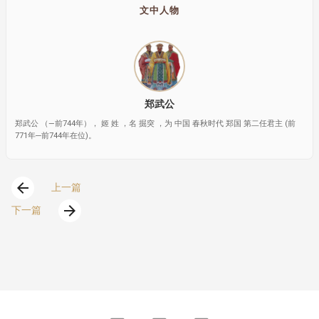
文中人物
郑武公
郑武公 （—前744年）， 姬 姓 ，名 掘突 ，为 中国 春秋时代 郑国 第二任君主 (前
771年─前744年在位)。
arrow_back
上一篇
arrow_forward
下一篇