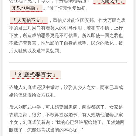
公在地下见到了母亲，十分感慨地唱道：“
大隧之中，
其乐也融融
。”母子情意恢复如初。
人无信不立
，重信义才能立国安邦。作为万民之表
率的君王对风尚有着莫大的引导作用，若稍有不慎，上行
下效，所造成的恶果更是不可估量。所以即使一国之君也
不敢违背誓言，惟恐影响了自身的威望、民众的教化，被
后人耻笑以及遭神灵惩罚。
刘庭式娶盲女
齐地人刘庭式还没中举时，议娶其乡人之女，两家已草成
婚约但还没给女方送礼。
后来刘庭式中举，可未婚妻因患病，两眼都瞎了。女家是
农耕之家，很穷，不敢再提起婚事。有人规劝他迎娶那家
小女，刘庭式笑着说：“我的心已经许配给她了。虽然她两
眼瞎了，怎能违背我当初的本心呢。”