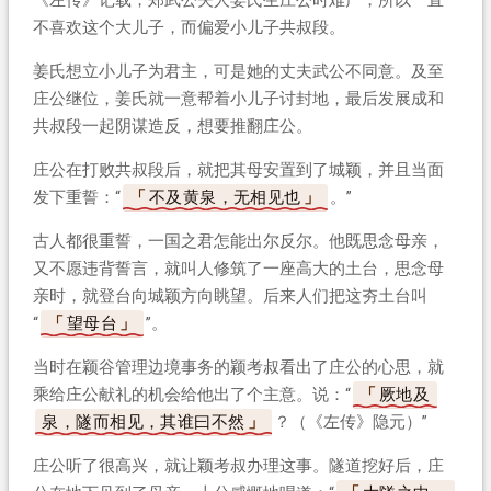
不喜欢这个大儿子，而偏爱小儿子共叔段。
姜氏想立小儿子为君主，可是她的丈夫武公不同意。及至
庄公继位，姜氏就一意帮着小儿子讨封地，最后发展成和
共叔段一起阴谋造反，想要推翻庄公。
庄公在打败共叔段后，就把其母安置到了城颖，并且当面
发下重誓：“
不及黄泉，无相见也
。”
古人都很重誓，一国之君怎能出尔反尔。他既思念母亲，
又不愿违背誓言，就叫人修筑了一座高大的土台，思念母
亲时，就登台向城颖方向眺望。后来人们把这夯土台叫
“
望母台
”。
当时在颖谷管理边境事务的颖考叔看出了庄公的心思，就
乘给庄公献礼的机会给他出了个主意。说：“
厥地及
泉，隧而相见，其谁曰不然
？（《左传》隐元）”
庄公听了很高兴，就让颖考叔办理这事。隧道挖好后，庄