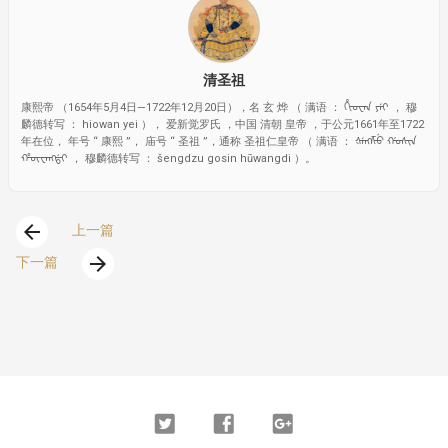
清圣祖
康熙帝 （1654年5月4日—1722年12月20日），名 玄 烨 （ 满语 ： ᡥᡳᠣᠸᠠᠨ ᠶᡝᡳ ， 穆
麟德转写 ： hiowan yei ）， 爱新觉罗氏 ，中国 清朝 皇帝 ，于公元1661年至1722
年在位， 年号 “ 康熙 ”， 庙号 “ 圣祖 ”，通称 圣祖仁皇帝 （ 满语 ： ᡧᡝᠩᡯᡠ ᡤᠣᠰᡳᠨ
ᡥᡡᠸᠠᠩᡩ᠋ᡳ ， 穆麟德转写 ： šengdzu gosin hūwangdi ）。
arrow_back
上一篇
arrow_forward
下一篇
Twitter
Facebook
Google
Plus