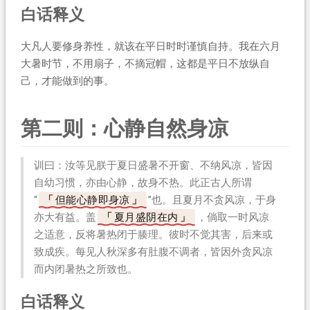
白话释义
大凡人要修身养性，就该在平日时时谨慎自持。我在六月
大暑时节，不用扇子，不摘冠帽，这都是平日不放纵自
己，才能做到的事。
第二则：心静自然身凉
训曰：汝等见朕于夏日盛暑不开窗、不纳风凉，皆因
自幼习惯，亦由心静，故身不热。此正古人所谓
“
但能心静即身凉
”也。且夏月不贪风凉，于身
亦大有益。盖
夏月盛阴在内
，倘取一时风凉
之适意，反将暑热闭于腠理。彼时不觉其害，后来或
致成疾。每见人秋深多有肚腹不调者，皆因外贪风凉
而内闭暑热之所致也。
白话释义