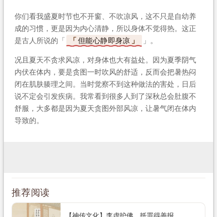
你们看我盛夏时节也不开窗、不吹凉风，这不只是自幼养
成的习惯，更是因为内心清静，所以身体不觉得热。这正
是古人所说的「
但能心静即身凉
」。
况且夏天不贪求风凉，对身体也大有益处。因为夏季阴气
内伏在体内，要是贪图一时吹风的舒适，反而会把暑热闷
闭在肌肤腠理之间。当时觉察不到这种做法的害处，日后
说不定会引发疾病。我常看到很多人到了深秋总会肚腹不
舒服，大多都是因为夏天贪图外部风凉，让暑气闭在体内
导致的。
推荐阅读
【神传文化】李虚护佛 抵罪得善报