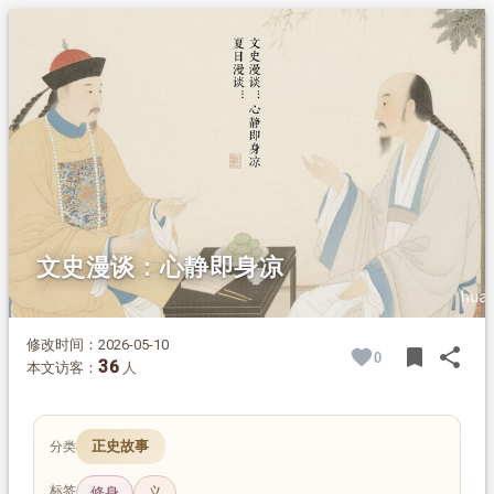
1.
摘要
2.
正文
2.1.
第一则：修身当慎于平日
2.1.1.
白话释义
2.2.
第二则：心静自然身凉
2.2.1.
白话释义
文史漫谈：心静即身凉
修改时间：2026-05-10
bookmark
share
0
BOOK
SH
36
本文访客：
人
正史故事
分类
标签
修身
义