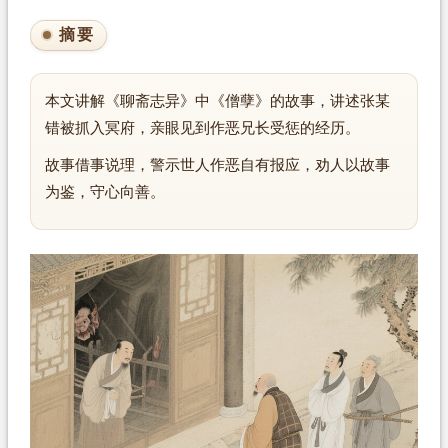
摘要
本文讲解《聊斋志异》中《僧孽》的故事，讲述张某
错被抓入冥府，亲眼见到作恶兄长受惩的经历。
故事借事说理，警示世人作恶自有报应，劝人以故事
为鉴，守心向善。