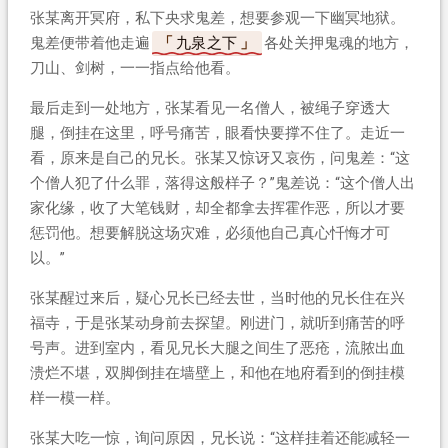
张某离开冥府，私下央求鬼差，想要参观一下幽冥地狱。
鬼差便带着他走遍
九泉之下
各处关押鬼魂的地方，
刀山、剑树，一一指点给他看。
最后走到一处地方，张某看见一名僧人，被绳子穿透大
腿，倒挂在这里，呼号痛苦，眼看快要撑不住了。走近一
看，原来是自己的兄长。张某又惊讶又哀伤，问鬼差：“这
个僧人犯了什么罪，落得这般样子？”鬼差说：“这个僧人出
家化缘，收了大笔钱财，却全都拿去挥霍作恶，所以才要
惩罚他。想要解脱这场灾难，必须他自己真心忏悔才可
以。”
张某醒过来后，疑心兄长已经去世，当时他的兄长住在兴
福寺，于是张某动身前去探望。刚进门，就听到痛苦的呼
号声。进到室内，看见兄长大腿之间生了恶疮，流脓出血
溃烂不堪，双脚倒挂在墙壁上，和他在地府看到的倒挂模
样一模一样。
张某大吃一惊，询问原因，兄长说：“这样挂着还能减轻一