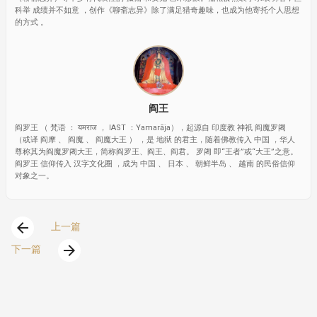
科举 成绩并不如意 ，创作《聊斋志异》除了满足猎奇趣味，也成为他寄托个人思想
的方式 。
阎王
阎罗王 （ 梵语 ： यमराज ， IAST ：Yamarāja），起源自 印度教 神祇 阎魔罗阇
（或译 阎摩 、 阎魔 、 阎魔大王 ） ，是 地狱 的君主，随着佛教传入 中国 ，华人
尊称其为阎魔罗阇大王，简称阎罗王、阎王、阎君。 罗阇 即“王者”或“大王”之意。
阎罗王 信仰传入 汉字文化圈 ，成为 中国 、 日本 、 朝鲜半岛 、 越南 的民俗信仰
对象之一。
arrow_back
上一篇
arrow_forward
下一篇