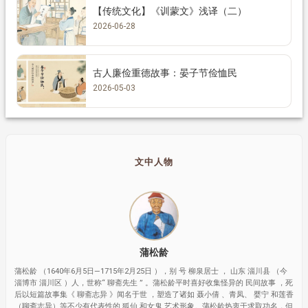
【传统文化】《训蒙文》浅译（二）
2026-06-28
古人廉俭重德故事：晏子节俭恤民
2026-05-03
文中人物
蒲松龄
蒲松龄 （1640年6月5日—1715年2月25日 ），别 号 柳泉居士 ， 山东 淄川县 （今
淄博市 淄川区 ）人，世称“ 聊斋先生 ” 。蒲松龄平时喜好收集怪异的 民间故事 ，死
后以短篇故事集《 聊斋志异 》闻名于世 ，塑造了诸如 聂小倩 、青凤、 婴宁 和莲香
（聊斋志异）等不少有代表性的 狐仙 和女鬼 艺术形象。蒲松龄热衷于求取功名，但