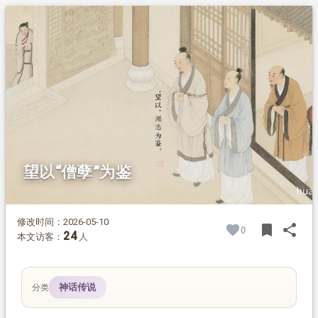
1.
摘要
2.
正文
2.1.
故事经过
2.2.
故事评析
望以“僧孽”为鉴
修改时间：2026-05-10
bookmark
share
0
BOOK
SH
24
本文访客：
人
神话传说
分类