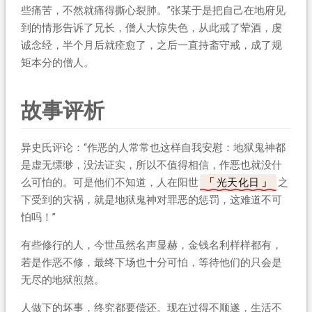
些痛苦，不然就痛得撕心裂肺。”张某于是把自己在地府见
到的情形告诉了兄长，僧人大惊失色，从此戒了荤酒，虔
诚念经，半个月后就痊愈了，之后一直持斋守戒，成了规
矩本分的僧人。
故事评析
异史氏评论：“作恶的人常常也这样自我安慰：地狱鬼神都
是虚无缥缈，没法证实，所以不值得相信，作恶也就没什
么可怕的。可是他们不知道，人在阳世
光天化日
之
下受到的灾祸，就是地狱鬼神对罪恶的惩罚，这难道不可
怕吗！”
有些修行的人，今世虽然名声显赫，金钱名利样样都有，
若是作恶不修，最终下场也十分可怕，等待他们的只会是
无尽的地狱煎熬。
人做下的坏事，终究都要偿还。现在过得不顺遂，生活不