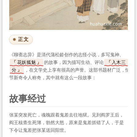
正文
《聊斋志异》是清代蒲松龄创作的志怪小说，多写鬼神、
花妖狐魅
的故事，因为描写生动、评论
入木三
分
，在文学史上享有很高的声誉。这部书题材广泛，情
节新奇令人称奇，其中就有这么一段故事：
故事经过
张某突发死亡，魂魄跟着鬼差去往地狱。见到阎罗王后，
阎王核查生死簿，勃然大怒，原来是鬼差抓错了人，于是
下令让鬼差把张某送回阳世。