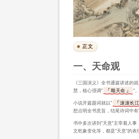
正文
一、天命观
《三国演义》全书通篇讲述的就
慧，核心强调“
顺天命
”
小说开篇题词就以“
滚滚长
想点明全书意旨，结尾诗词中有
书中多次讲到“天意”主宰着人事
文乾象变化等，都是“天意”的表