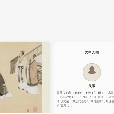
文中人物
灵帝
汉灵帝刘宏 （156年—189年5月13日）， 东汉
（168年2月17日－189年5月13日在位），在
于 汉文陵 ，其正式谥号为“孝灵皇帝”，后世省
称“汉灵帝”。