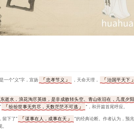
是一个“义”字，宣扬
忠孝节义
，天命天理，
治国平天下
。
江东逝水，浪花淘尽英雄，是非成败转头空。青山依旧在，几度夕
“
纷纷世事无穷尽，天数茫茫不可逃
”，和开篇首尾呼应。
，留下了“
谋事在人，成事在天
”的经典论断。作者认为，预
现。