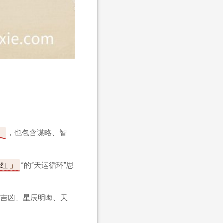
，也包含谋略、智
阳红
”的“天运循环”思
兆吉凶、星辰明晦、天