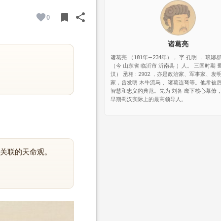
bookmark
share
0
BOOKMARK
SHARE
诸葛亮
诸葛亮 （181年—234年）， 字 孔明 ， 琅琊
（今 山东省 临沂市 沂南县 ）人。 三国时期 
汉） 丞相 : 2902 ，亦是政治家、军事家、
家，曾发明 木牛流马 、诸葛连弩等。他常被
智慧和忠义的典范。先为 刘备 麾下核心幕僚，
早期蜀汉实际上的最高领导人。
关联的天命观。