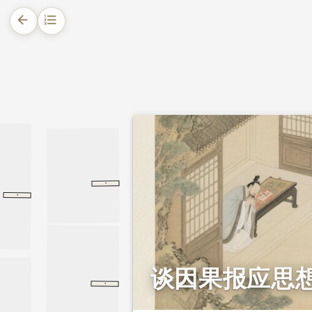
arrow_back
format_list_numbered
1.
摘要
2.
正文
2.1.
一、天命观
·
礼记
大学
大学
三段说秦汉开场词
·第三段说秦汉开场词
廿一史弹词
谈因果报应思想
·
朱子语类
孟子
孟子