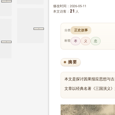
·
三国演义
结语
结语
修改时间：2026-05-11
21
本文访客：
人
·
正史故事
季氏
论语
分类
季氏
标签
孝
义
忠
·
第一百三回
第一百三回
三国演义
摘要
本文是探讨因果报应思想与古
文章以经典名著《三国演义》