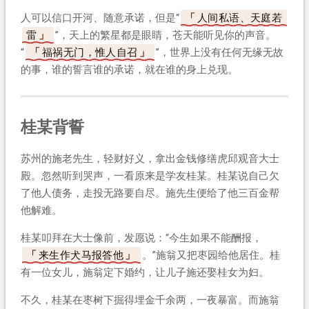
人可以信口开河、随意承诺，但是“
人间私语、天庭若
雷
”，天上的繁星都是眼睛，苍天能听见你的声音。
“
福祸无门，惟人自召
”，世界上没有任何无缘无故
的事，谁的誓言谁的承诺，就在谁的身上兑现。
桂某背誓
苏州的施老先生，轻财好义，拿出金钱修缮虎邱观音大士
殿。忽然听到哭声，一看原来是学友桂某。桂某说自己欠
了他人债务，走投无路要自尽。施先生便给了他三百金帮
他解难。
桂某叩拜在大士像前，发愿说：“今生如果不能酬报，
来生作犬马报答他
。”施翁又把枣园给他居住。桂
有一位女儿，施翁定下婚约，让儿子施还娶桂女为妇。
不久，桂某在枣树下掘得埋金千余两，一夜暴富。而施翁