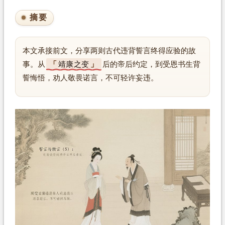
摘要
本文承接前文，分享两则古代违背誓言终得应验的故
事。从
靖康之变
后的帝后约定，到受恩书生背
誓悔悟，劝人敬畏诺言，不可轻许妄违。