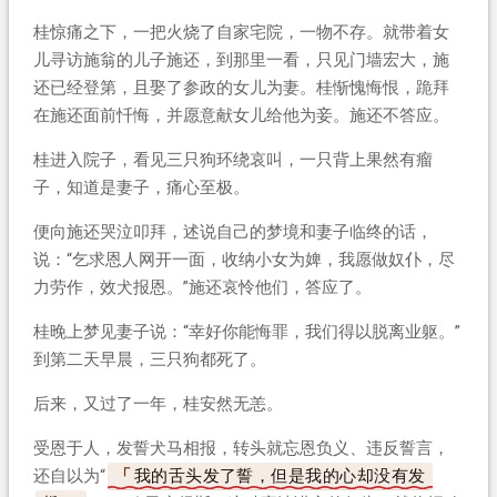
桂惊痛之下，一把火烧了自家宅院，一物不存。就带着女
儿寻访施翁的儿子施还，到那里一看，只见门墙宏大，施
还已经登第，且娶了参政的女儿为妻。桂惭愧悔恨，跪拜
在施还面前忏悔，并愿意献女儿给他为妾。施还不答应。
桂进入院子，看见三只狗环绕哀叫，一只背上果然有瘤
子，知道是妻子，痛心至极。
便向施还哭泣叩拜，述说自己的梦境和妻子临终的话，
说：“乞求恩人网开一面，收纳小女为婢，我愿做奴仆，尽
力劳作，效犬报恩。”施还哀怜他们，答应了。
桂晚上梦见妻子说：“幸好你能悔罪，我们得以脱离业躯。”
到第二天早晨，三只狗都死了。
后来，又过了一年，桂安然无恙。
受恩于人，发誓犬马相报，转头就忘恩负义、违反誓言，
还自以为“
我的舌头发了誓，但是我的心却没有发