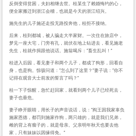
反倒变得贫困，夫妇相继去世。桂某生了赖婚悔约的心，
便全家搬迁到浙江会稽，也就是今天的浙江绍兴。
施先生的儿子施还走投无路投奔他，桂拒不接纳。
后来，桂到都城，被人骗走大半家财。一次住在旅店中，
梦见一座大宅，门旁有孔，就伏在地上钻进去，看见施老
先生，桂就作揖跟他说话。施翁喝斥：“畜生乱叫！”
桂进入后园，看见妻子和两个儿子，都成了狗形，回看自
身，也是狗。惊骇问道：“怎么到了这里？”妻子说：“你不
记得在观音大士前发的誓言了吗？”
桂一下子惊醒，急忙赶回家，就看到两个儿子已经死去，
妻子也垂危。
妻子睁开眼睛，用长子的声音说话，说：“阎王因我家辜负
施家恩德，都罚到施家作狗，两只雄的，就是我们兄弟，
雌的背上有瘤子的，就是母亲。父亲明年秋天也要去他
家，只有妹妹以因缘得免。”