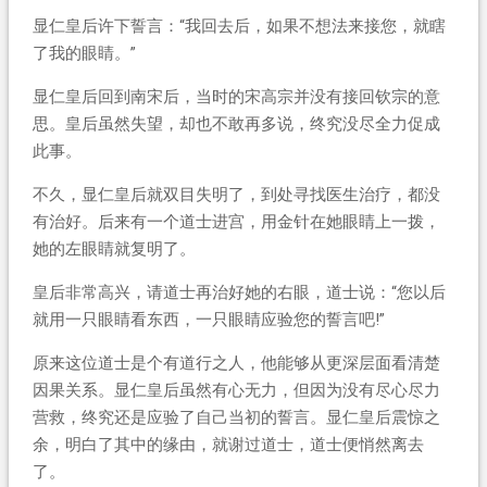
显仁皇后许下誓言：“我回去后，如果不想法来接您，就瞎
了我的眼睛。”
显仁皇后回到南宋后，当时的宋高宗并没有接回钦宗的意
思。皇后虽然失望，却也不敢再多说，终究没尽全力促成
此事。
不久，显仁皇后就双目失明了，到处寻找医生治疗，都没
有治好。后来有一个道士进宫，用金针在她眼睛上一拨，
她的左眼睛就复明了。
皇后非常高兴，请道士再治好她的右眼，道士说：“您以后
就用一只眼睛看东西，一只眼睛应验您的誓言吧!”
原来这位道士是个有道行之人，他能够从更深层面看清楚
因果关系。显仁皇后虽然有心无力，但因为没有尽心尽力
营救，终究还是应验了自己当初的誓言。显仁皇后震惊之
余，明白了其中的缘由，就谢过道士，道士便悄然离去
了。