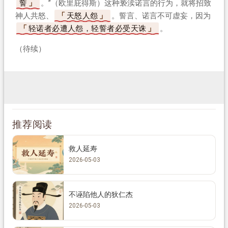
誓
。”（欧里庇得斯）这种亵渎诺言的行为，就将招致
神人共怒、
天怒人怨
。誓言、诺言不可虚妄，因为
轻诺者必遭人怨，轻誓者必受天诛
。
（待续）
推荐阅读
救人延寿
2026-05-03
不诬陷他人的狄仁杰
2026-05-03