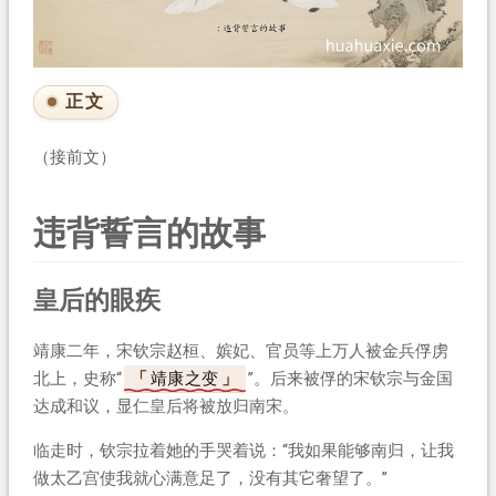
正文
（接前文）
违背誓言的故事
皇后的眼疾
靖康二年，宋钦宗赵桓、嫔妃、官员等上万人被金兵俘虏
北上，史称“
靖康之变
”。后来被俘的宋钦宗与金国
达成和议，显仁皇后将被放归南宋。
临走时，钦宗拉着她的手哭着说：“我如果能够南归，让我
做太乙宫使我就心满意足了，没有其它奢望了。”