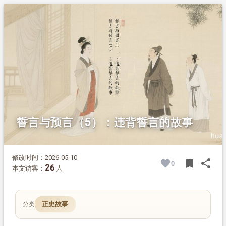
1.
摘要
2.
正文
2.1.
违背誓言的故事
2.1.1.
皇后的眼疾
2.1.2.
桂某背誓
誓言与预言（5）：违背誓言的故事
修改时间：2026-05-10
bookmark
share
0
BOOK
SH
26
本文访客：
人
正史故事
分类