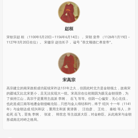
赵桓
宋钦宗赵 桓 （1100年5月23日—1156年6月14日）， 宋朝 皇帝 （1126年1月19日－
1127年3月20日在位）。 宋徽宗 赵佶长子， 谥号 “恭文顺德仁孝皇帝”。
宋高宗
高宗建立的南宋政权成功延续宋祚达151年之久，但因此时北方是金朝领土，故南宋
的疆域又比北宋更小，且无法实现大一统。宋高宗在位初期因为眼见金朝强势，为
了保持江山，高宗于是重用主战派 李纲 、 岳飞 等等。但因一心偏安，无心北伐，
也此造成江南等地遭金朝侵略沦陷，只想与金人缔结和约，终于 绍兴 十一年（1141
年）与金朝达成 绍兴和议 ，重用主和派 黄潜善 、 汪伯彦 、 王伦 、 秦桧 等人，并
处死 岳飞，罢免 李纲 、 张浚 、 韩世忠 等主战派大臣，对金称臣。从此南宋与金朝
形成南北对峙之格局。