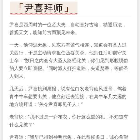
尹喜拜师
尹喜是西周时的一位贤大夫，自幼喜好古籍，精通历法，
善观天文，能知前古而预见未来。
一天，他仰观天象，见东方有紫气相连，知道会有圣人过
关西行，于是主动请求担任函谷关令。他到任后叮嘱守关
士卒：“数日之内会有大圣人路经此关，你们见到形貌脱俗
的人要立即禀报。”同时派人打扫道路，夹道焚香，等候圣
人到来。
几天后，尹喜接到禀报，说有位白发老翁仙风道骨，驾着
青牛牛车想要出关，他立刻赶去迎接，在离牛车几丈远的
地方跪拜道：“关令尹喜叩见圣人！”
老翁说：“我不过是一介布衣，你行这么重的礼，不知道有
什么见教？”
尹喜道：“我早已得到神明示象，在此恭候多日，诚心希望