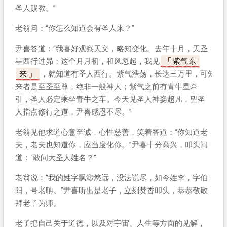
圣人赐教。”
老翁问：“你怎么知道会有圣人来？”
尹喜答道：“我喜好观察天文，略知变化。去年十月，天圣
星西行过昴；这个月月初，和风忽起，我见
紫气东
来
，就知道有圣人西行。紫气浩荡，长达三万里，可知
来者是至圣至尊，绝非一般神人；紫气之前有青牛星牵
引，圣人必定乘坐青牛之车。今天见圣人神姿超凡，望圣
人指点修行之道，尹喜感恩不尽。”
老翁见他求道心意至诚，心性慈善，笑着答道：“你知道老
夫，老夫也知道你，应当度化你。”尹喜十分高兴，叩头问
道：“敢问大圣人姓名？”
老翁说：“我的姓字飘渺悠远，没法说尽，如今姓李，字伯
阳，号老聃。”尹喜听出是老子，立刻焚香叩头，恭恭敬敬
拜老子为师。
老子把自己关于道德，以及对宇宙、人生等方面的见解，