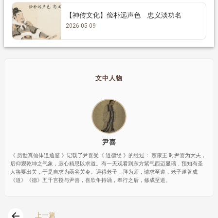
【神传文化】俭朴远声色 忠义淡功名
2026-05-09
文中人物
尹喜
《 历世真仙体道通鉴 》记载了尹喜受《 道德经 》的经过： 楚康王 时尹喜为大夫，
后仰观乾坤之气象，寂心精思以求道。有一天观看到东方紫气西迈显瑞，预知有圣
人将要出关，于是自求为函谷关令。遇得老子，拜为师，请求至道，老子遂著成
《道》《德》五千言授与尹喜，喜欣争持诵，奉行之后，修成至道。
arrow_back
上一篇