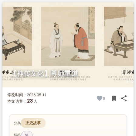
1.
摘要
2.
正文
2.1.
尹喜拜师
2.2.
孔子弟子尊师
2.3.
唐太宗教子尊师
【神传文化】尊师重道
修改时间：2026-05-11
bookmark
share
0
BOOK
SH
23
本文访客：
人
正史故事
分类
标签
礼