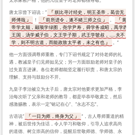
太宗家教严格，他的几位皇子对老师都很尊敬。
唐太宗曾下诏说：“
朕比寻讨经史，明王圣帝，曷尝无
师傅哉
！
前所进令，遂不睹三师之位
。
黄
帝学太颠，颛顼学绿图，尧学尹寿，舜学务成昭，禹学西
王国，汤学威子伯，文王学子期，武王学虢叔，……夫不
学，则不明古道，而能政致太平者，未之有也
。”
他一方面强调尊师重教，专门下诏书规定了对待老师的礼
遇，教诫皇子们见师如见父；另一方面鼓励老师对皇子的
过失直言进谏。各位老师都能坚定履行职责，和唐太宗的
理解、支持与鼓励分不开。
九皇子李治被立为太子后，唐太宗对他要求更加严格，李
治每次听了父亲和老师的教导，都是毕恭毕敬肃立，然后
感激赐教，表示一定“铭记在心”、“永志不忘”。
古语说“
一日为师，终身为父
”，古人尊师重道的精
神，被后世传为佳话，令人学习和敬仰，引导人追求高尚
的道德、树立崇高的信仰，提醒后世敬师德、学师德、永