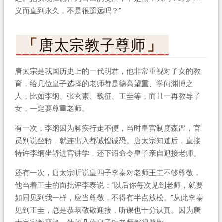
义而直到永久，不是很遥远吗？”
唐太宗教子尊师
唐太宗是我国历史上的一代明君，他非常重视对子女的教
育，给几位皇子选择的老师都是德高望重、学问渊博之
人，比如李纲、张玄素、魏征、王圭等，而且一再教导子
女，一定要尊重老师。
有一次，李纲因为脚疾行走不便，当时皇宫制度森严，官
员别说坐轿，就连出入都诚惶诚恐。唐太宗知道后，直接
特许李纲坐轿进宫讲学，还下诏命令皇子亲自迎接老师。
还有一次，唐太宗听说皇四子李泰对老师王圭不够尊敬，
他当着王圭的面批评李泰说：“以后你每次见到老师，就要
如同见到我一样，应当尊敬，不得有半点放松。”从此李泰
见到王圭，总是恭恭敬敬迎接，听课也十分认真。因为唐