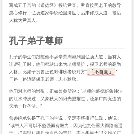
写成五千言的《道德经》授给尹喜。尹喜按照老子的教导
虔心修行，弘扬道家学说经国济世，后来修成大道，被后
人称为尹真人。
孔子弟子尊师
孔子的学生们跟随他不辞辛劳周游列国弘扬大道，当有人
诽谤孔子时，他们都站出来为老师辩护，捍卫老师的高尚
人格。比如子贡曾正色对诽谤者说对方“
不自量
”，
子路一路追随保卫老师，忠心耿耿。
他们对老师的崇敬，正如曾参所说：“老师的盛德好象纯洁
的江水冲洗过，又象秋天的阳光照耀过，还象广阔无边的
天地一样圣洁。”
曾参继承弘扬了孔子的学说，坚定不移推行仁政，他说：
“读书人不可以不坚强而有毅力，因为他责任重大而路途遥
远。把实现仁德作为自己的责任，不是很重大吗？维护正