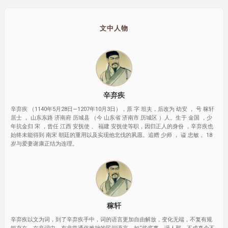
文中人物
辛弃疾
辛弃疾 （1140年5月28日—1207年10月3日），原 字 坦夫，后改为 幼安 ， 号 稼轩
居士 ， 山东东路 济南府 历城县 （今 山东省 济南市 历城区 ）人。生于 金国 ，少
年抗金归 宋 ，曾任 江西 安抚使 、 福建 安抚使等职，因归正人的身份 ，辛弃疾也
始终未能得到 南宋 朝廷的重用以及实现他北伐的夙愿。追赠 少师 ， 谥 忠敏 。18
岁与爱妻谢康正结为连理。
稼轩
辛弃疾以文为词，到了辛弃疾手中，词的语言更加自由解放，变化无端，不复有规