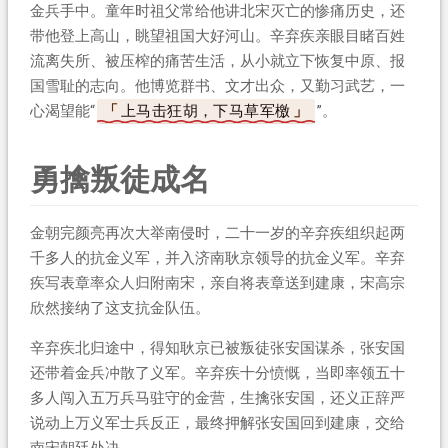
金兵手中。童年时祖父常给他讲北宋灭亡的惨痛历史，还
带他登上高山，眺望祖国大好河山。辛弃疾亲眼目睹百姓
流离失所、被压榨的痛苦生活，从小就立下恢复中原、报
国雪耻的志向。他博览群书、文才出众，又勤习武艺，一
心渴望能“
上马击狂胡，下马草军檄
”。
勇擒叛徒成名
金朝完颜亮再次大举南侵时，二十一岁的辛弃疾组织起两
千多人的抗金义军，并入济南耿京领导的抗金义军。辛弃
疾写表章率众人归附南宋，亲自将表章送到建康，宋高宗
欣然接纳了这支抗金队伍。
辛弃疾北归途中，得知耿京已被叛徒张安国谋杀，张安国
还带着金兵冲散了义军。辛弃疾十分愤慨，当即率领五十
多人闯入五万兵马驻守的金营，生擒张安国，还义正辞严
说动上万义军士兵反正，最终押解张安国回到建康，交给
南宋朝廷处决。