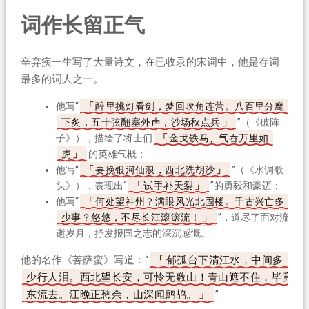
词作长留正气
辛弃疾一生写了大量诗文，在已收录的宋词中，他是存词
最多的词人之一。
他写“
醉里挑灯看剑，梦回吹角连营。八百里分麾
下炙，五十弦翻塞外声，沙场秋点兵
”（《破阵
子》），描绘了将士们
金戈铁马、气吞万里如
虎
的英雄气概；
他写“
要挽银河仙浪，西北洗胡沙
”（《水调歌
头》），表现出“
试手补天裂
”的勇毅和豪迈；
他写“
何处望神州？满眼风光北固楼。千古兴亡多
少事？悠悠，不尽长江滚滚流！
”，道尽了面对流
逝岁月，抒发报国之志的深沉感慨。
他的名作《菩萨蛮》写道：“
郁孤台下清江水，中间多
少行人泪。西北望长安，可怜无数山！青山遮不住，毕竟
东流去。江晚正愁余，山深闻鹧鸪。
”