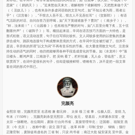
矩存在。在辛词中，有非常通俗稚拙的民间语言，如“些底事，误人那。不成真个不
思家”（《 鹧鸪天 》），“近来愁似天来大，谁解相怜？谁解相怜，又把愁来做个天”
（《 丑奴儿 》），也有夹杂许多虚词语助的文言句式，如“不知云者为雨，雨者云
乎”（《汉宫春》），“不恨古人吾不见，恨古人不见吾狂耳”（《贺新郎》）：有语
气活跃的对话、自问自答乃至呼喝，如“天下英雄谁敌手？曹刘”（《 南乡子 》），
“杯，汝来前！”（《 沁园春 》）也有相当严整的对句，如“八百里分麾下炙，五十弦
翻塞外声”（《 破阵子 》）等。概括起来说，辛词在语言技巧方面的一大特色，是
形式松散，语义流动连贯，句子往往写得比较长。文人词较多使用的以密集的意象
拼合成句、跳跃地连接句子构成整体意境的方式，在辛词中完全被打破了。但并不
是说，辛弃疾的所谓“以文为词”不再有音乐性的节奏。在大量使用散文句式、注意保
持生动的语气的同时，他仍然能够用各种手段造成变化的节奏。如《水龙吟》中“落
日楼头，断鸿声里，江南游子。把 吴钩 看了，栏杆拍遍，无人会，登临意”，意义
联贯而下，在词中是很长的句子，但却是顿挫鲜明，铿锵有力，决不是把一段文章
套在词的形式中而已。
完颜亮
金熙宗 朝，完颜亮官至 右丞相 兼 都元帅 、 太保 领 三省 事，位极人臣。 皇统 九
年末（1150年），完颜亮刺杀堂兄熙宗，即位 改元 。登基后，大肆屠杀宗室，使
太宗 一脉断绝。在位期间，废除 行台尚书省 ，直接管理华北； 迁国都 、祖陵至 燕
京 （今 北京 ），改称中都；设立 国子监 ，改革 科举 ；印制 交钞 、 铜钱 ；颁行
正隆官制 ，废除徒有虚名的 三省 制，只设 尚书省 ；南迁大批 猛安谋克 至中原。金