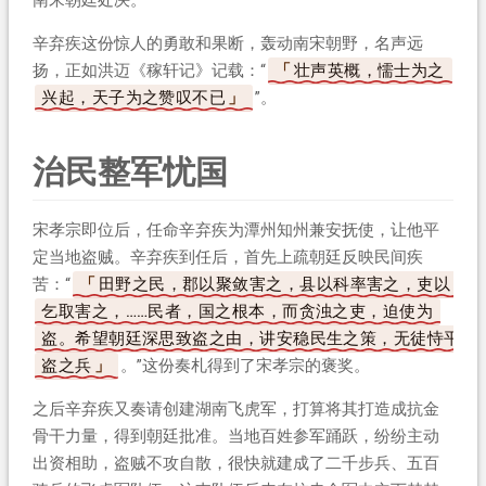
辛弃疾这份惊人的勇敢和果断，轰动南宋朝野，名声远
扬，正如洪迈《稼轩记》记载：“
壮声英概，懦士为之
兴起，天子为之赞叹不已
”。
治民整军忧国
宋孝宗即位后，任命辛弃疾为潭州知州兼安抚使，让他平
定当地盗贼。辛弃疾到任后，首先上疏朝廷反映民间疾
苦：“
田野之民，郡以聚敛害之，县以科率害之，吏以
乞取害之，……民者，国之根本，而贪浊之吏，迫使为
盗。希望朝廷深思致盗之由，讲安稳民生之策，无徒恃平
盗之兵
。”这份奏札得到了宋孝宗的褒奖。
之后辛弃疾又奏请创建湖南飞虎军，打算将其打造成抗金
骨干力量，得到朝廷批准。当地百姓参军踊跃，纷纷主动
出资相助，盗贼不攻自散，很快就建成了二千步兵、五百