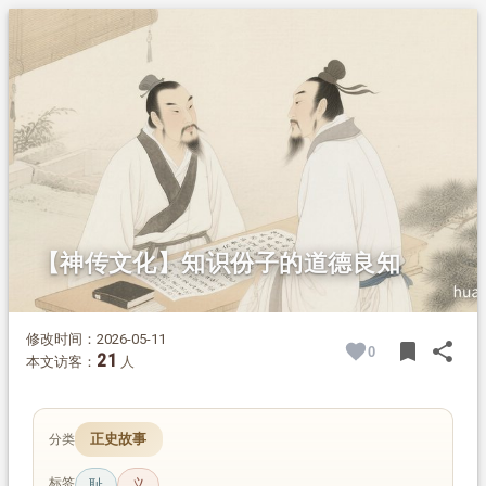
1.
摘要
2.
正文
2.1.
少年立报国志
2.2.
勇擒叛徒成名
2.3.
治民整军忧国
2.4.
坚守道义本心
2.5.
词作长留正气
2.6.
精神传承至今
【神传文化】知识份子的道德良知
修改时间：2026-05-11
bookmark
share
0
BOOK
SH
21
本文访客：
人
正史故事
分类
标签
耻
义