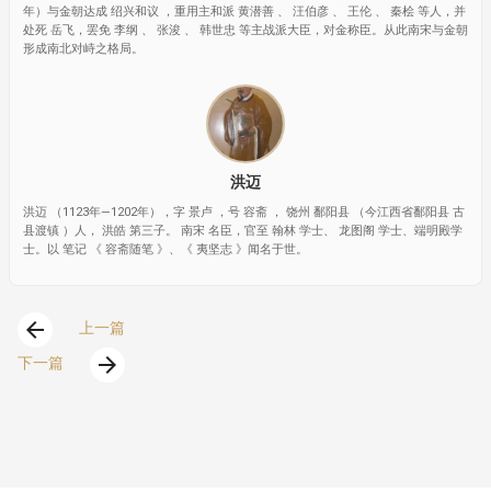
年）与金朝达成 绍兴和议 ，重用主和派 黄潜善 、 汪伯彦 、 王伦 、 秦桧 等人，并
处死 岳飞，罢免 李纲 、 张浚 、 韩世忠 等主战派大臣，对金称臣。从此南宋与金朝
形成南北对峙之格局。
洪迈
洪迈 （1123年—1202年），字 景卢 ，号 容斋 ， 饶州 鄱阳县 （今江西省鄱阳县 古
县渡镇 ）人， 洪皓 第三子。 南宋 名臣，官至 翰林 学士、 龙图阁 学士、端明殿学
士。以 笔记 《 容斋随笔 》、《 夷坚志 》闻名于世。
arrow_back
上一篇
arrow_forward
下一篇