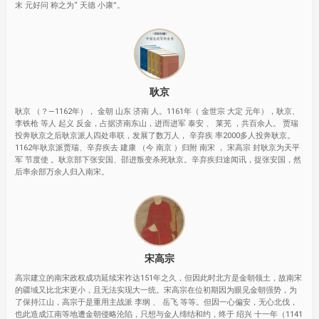
末 元好问 称之为“ 天德 小康”。
耿京
耿京 （？—1162年）， 金朝 山东 济南 人。1161年（ 金世宗 大定 元年），耿京、
李铁枪 等人 起义 反金，占据济南东山，进而进军 泰安 、 莱芜 ，共百余人。 贾瑞
投奔耿京之后耿京派人四处串联，发展了数万人， 辛弃疾 率2000多人投奔耿京。
1162年耿京派贾瑞、辛弃疾去 建康 （今 南京 ）归附 南宋 ， 宋高宗 封耿京为天平
军 节度使 。耿京部下张安国、邵进叛变杀死耿京。辛弃疾归途闻讯，捉张安国，然
后率余部万余人归入南宋。
宋高宗
高宗建立的南宋政权成功延续宋祚达151年之久，但因此时北方是金朝领土，故南宋
的疆域又比北宋更小，且无法实现大一统。宋高宗在位初期因为眼见金朝强势，为
了保持江山，高宗于是重用主战派 李纲 、 岳飞 等等。但因一心偏安，无心北伐，
也此造成江南等地遭金朝侵略沦陷，只想与金人缔结和约，终于 绍兴 十一年（1141