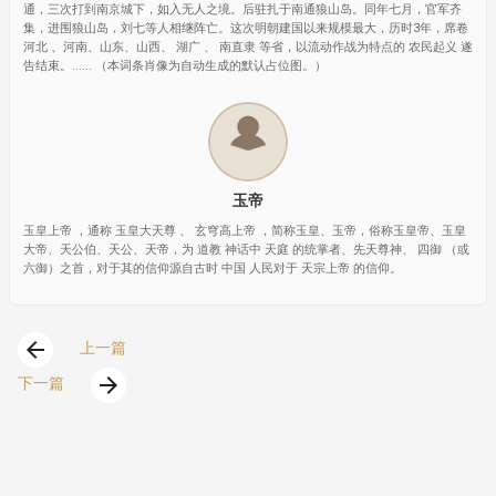
通，三次打到南京城下，如入无人之境。后驻扎于南通狼山岛。同年七月，官军齐
集，进围狼山岛，刘七等人相继阵亡。这次明朝建国以来规模最大，历时3年，席卷
河北 、河南、山东、山西、 湖广 、 南直隶 等省，以流动作战为特点的 农民起义 遂
告结束。...... （本词条肖像为自动生成的默认占位图。）
玉帝
玉皇上帝 ，通称 玉皇大天尊 、 玄穹高上帝 ，简称玉皇、玉帝，俗称玉皇帝、玉皇
大帝、天公伯、天公、天帝，为 道教 神话中 天庭 的统掌者、先天尊神、 四御 （或
六御）之首，对于其的信仰源自古时 中国 人民对于 天宗上帝 的信仰。
arrow_back
上一篇
arrow_forward
下一篇