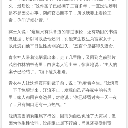
久，最后说：“这件案子已经搁了二百多年，一直没法辨明
是不是因公办事，阴间官员断不了，所以我要上奏给玉
帝，你们听候处置。”
冥王又说：“这里只有兵备道的罪过很轻，还有劝阻的书信
做证据，所以可以放他还阳，罚他来生投生为富家女子，
以此惩罚他平日生性柔弱的过失。”五百个鬼都叩头遵命。
青衣神人带着沈炳震出来，走了几里路，又回到之前那片
茂密竹林的书斋里，白发老人迎出来，惊喜地说：“主人的
案子已经结了。”跪下磕头相送。
青衣神人让沈炳震再到镜子前，说：“您看看今生。”沈炳震
一下子惊醒过来，汗流不止，发现自己还在家中的书房
里，家人都围在身边哭，对他说：“你已经昏过去一天一夜
了，只有胸口还有一点热气。”
沈炳震当初劝阻属下行凶，因而为自己免除了大灾祸，但
因为他生性软弱，没能阻止属下行凶，尚且还要受到责