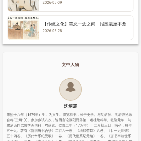
2026-05-09
【传统文化】善恶一念之间 报应毫厘不差
2026-06-28
文中人物
沈炳震
康熙十八年（1679年）生。为贡生。博览群书，长于史学。与沈炳异、沈炳谦兄弟
合称“三炳”[1]。参加乡试八次，皆因言论激烈而落第，遂杜绝科举。乾隆元年，与
弟炳谦同试博学鸿词科，均落选。乾隆二年（1737年）十二月初三日，病卒，得年
五十九。著有《新旧唐书合钞》二百六十卷、《增默斋诗》八卷、《廿一史世谱》
五十四卷、《历代帝系纪元歌》一卷、《历代世系纪元编》一卷、《唐书宰相世系