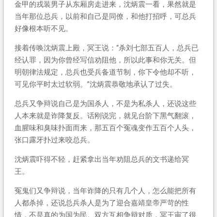
金甲的戎装男子从东厢房走进来，沈炳震一看，果然就是
当年那位总兵，以前和自己是同僚，和他打招呼，可总兵
好像根本听不见。
接着传唤沈炳震上殿，冥王说：“杀刘七部五百人，总兵已
经认罪，因为你曾经写信劝阻他，所以此事和你无关。但
明朝律法规定，总兵也受兵备道节制，你下令他却不听，
可见你平时太过软弱。”沈炳震恭敬地承认了过失。
总兵又争辩说自己是为国杀人，不是为私杀人，还说这些
人本来就是诈降复反。话刚说完，就见台阶下黑气翻滚，
血腥味和臭味扑面而来，那五百个冤魂变作五百个人头，
张口露牙扑过来咬总兵。
沈炳震吓得不轻，赶紧拿出当年劝阻总兵的文书递给冥
王。
冤鬼们又争辩说，当年诈降的只有几个人，怎么能把所有
人都杀掉，还说总兵杀人是为了迎合嘉靖皇帝严苛的性
情，不是真的为国为民。双方互相争辩对质，冥王审了很