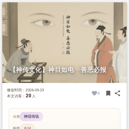
1.
摘要
2.
正文
【神传文化】神目如电 善恶必报
修改时间：2026-05-23
bookmark
share
0
BOOK
SH
20
本文访客：
人
神话传说
分类
标签
衣冠