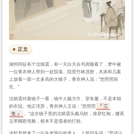
正文
湖州同征有个沈炳震，有一天白天在书房睡着了，梦中被
一位青衣神人带到一处院落。院里竹林茂密，木床和几案
上放着一面一丈多高的大镜子，青衣神人说：“您照照前
生。”
沈炳震对着镜子一看，镜中人戴方巾、穿朱履，不是本朝
的衣冠。他正诧异，青衣神人又说：“您照照
三
生
。”这次镜子里的沈炳震头戴乌纱，身穿红袍，腰系
玉带脚蹬皂靴，根本不是儒者的打扮。
这时忽然来了一位头发斑白的老人，上前叩头说：“您还认