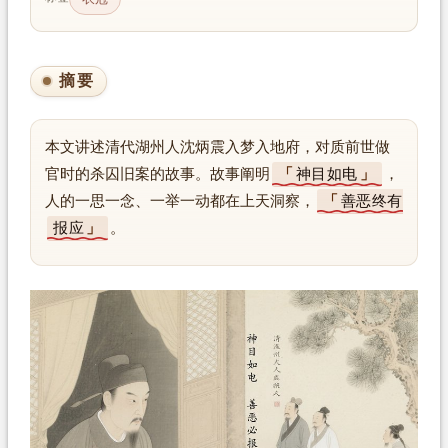
摘要
本文讲述清代湖州人沈炳震入梦入地府，对质前世做
官时的杀囚旧案的故事。故事阐明
神目如电
，
人的一思一念、一举一动都在上天洞察，
善恶终有
报应
。