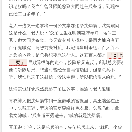
识老奴吗？我当年曾经跟随您到大同赴任兵备道，到现在
已经二百多年了。”
老人一边哭一边拿出一份公文案卷递给沈炳震，沈炳震问
这是什么，老人说：“您前世生在明朝嘉靖年间，名叫王
秀，做大同兵备道。今天青衣神人找您，是因为地府有五
百个鬼喊冤，请您前去对质。我记得当时杀这五百人并不
是您的本意，是总兵想要杀这些人。这五百人都是
刘七
一案
里败阵投降的走卒，投降后又造反，所以总兵要杀
他们斩除后患。您当时曾经亲自写信劝阻，但是总兵不
听。我怕您忘了这封信，没法申辩，所以把信带来给您。”
沈炳震也好像忽然想起了前世的事，连连向老人道谢。
青衣神人把沈炳震带到一座巍峨的宫殿里，冥王端坐在正
中，头戴王冠，旁边的官吏穿绛红色衣服、头戴乌纱，拿
着文簿喊：“兵备道王秀进来。”喊的就是沈炳震。
冥王说：“停，这是总兵的事，先传总兵上来。”就见一个穿