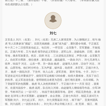
表订说》十二卷、《唐诗金粉》十卷、《井鱼听编》十六卷等。 （本词条肖像为自
动生成的默认占位图。）
刘七
文安县人 刘六 （名宠）、刘七（名宸）兄弟二人家境贫寒，为人慷慨好义，初与 杨
虎 等人应募参加“捕盗”。后因无钱贿赂，反被“诬为盗”，遭到通令缉捕。于正德五
年十月二十二日愤而发动起义。旬日间， 一呼百应 ，众至数千。官军屡败，不敢抵
抗。正德六年初，又与 杨虎 领导的起义军联合，进军山东，连破临朐、日照、曲阜
等地，痛杀军政要员。然后，回师 河北 ，三次进抵北京附近，声势大振，众至数万
人。自此军分两路，倏往倏来，避实就虚，越战越强。一路由 刘六 、刘七兄弟等人
统率，转战于 河北 、山东一带。另一路由 杨虎 、赵燧等人挂帅，活动于 河北 、河
南、山西等地。他们时分时合，互为声援，破州县，劫府库，杀官军。正德六年九
月， 杨虎 一路陷兴济、下沧州、转入山东，进军济南、 莱州 等地。十月，刘六一
军进攻运河沿岸重镇济宁，烧毁官军运粮船1200余艘，劫得大量粮食，充实了自己
的给养。起义军连连告捷。使明朝统治者更为恐慌，急忙增兵遣将，分兵堵截。为
了突破官军的包围圈， 杨虎 等人决然挥师南下，于正德六年十一月至 宿迁 ，渡黄
河。在渡河战役中， 杨虎 战死，队伍转入河南，由赵燧等人继续领导作战，分军28
营，号称30万众（一说13万），转战于湖北襄阳等地。是时，明廷见势危急，派 都
御史 彭泽等人率大军围剿，赵燧被俘，余众溃散。正德七年四月，朝廷又派l0万大
军围剿 刘六 、刘七起义军。 刘六 、刘七突围返回 河北 ，南下湖广、至黄州团凤
镇、刘六战死（一说投水自杀）。刘七等人率众夺船入长江，攻 芜湖 、镇江、南