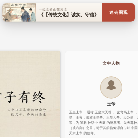
一位读者正在阅读
速去围观
《【传统文化】诚实、守信》
文中人物
玉帝
玉皇上帝 ，通称 玉皇大天尊 、 玄穹高上帝 
皇、玉帝，俗称玉皇帝、玉皇大帝、天公伯、
帝，为 道教 神话中 天庭 的统掌者、先天尊神
（或六御）之首，对于其的信仰源自古时 中国
天宗上帝 的信仰。