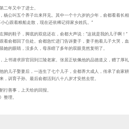
第二年又中了进士。
，杨公叫五个养子出来拜见。其中一个十六岁的少年，俞都看着长相
不小心跟着粮船走散，现在还依稀记得家乡姓氏。”
左脚的鞋子，脚底的双痣还在，俞都大声说：“这就是我的儿子啊！”
跟着俞都回了住处。俞都急忙进门告诉妻子，妻子抱着儿子大哭，血
舔她的眼睛，没多久，母亲瞎了多年的双眼竟然复明了。
，上书请求辞官回到江陵老家。张居正钦佩他的品德道义，赠了厚礼
他的儿子娶妻后，一连生了七个儿子，全都养大成人，传承了俞家耕
来，训育子孙。最后俞都活到八十八岁才安然去世。
躬行善事，上天给的回报。
》整理。