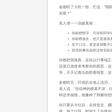
俞都听了大吃一惊，忙说：“我
名呢？”
老人便一一说破真相：
你标榜惜字，可你和同学
你标榜放生，也只是做表
至于口过，更是多得数不
邪淫的事你虽然没有实际
你都把假做真，还自认行事端正
还派日游使者考察你的善恶，这
等，天天记着仇怨想着报复，这
俞都听完，吓得趴在地上流泪，
老人说：“你信神的根基不深，
样还求福报，就像种了荆棘却想
你只要从今往后，去掉贪念、摒
做，持之以恒，时间久了自然会