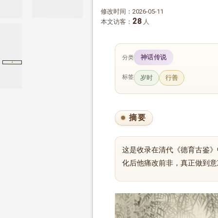
修改时间：2026-05-11
28
本文访客：
人
神话传说
分类
·
宪问
论语
宪问
标签
岁时
行善
摘要
这是收录在清代《德育古鉴》
化后他痛改前非，真正做到意