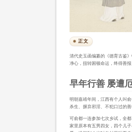
正文
清代史玉函编纂的《德育古鉴》
净心，扭转困顿命运，终得善报
早年行善 屡遭
明朝嘉靖年间，江西有个人叫俞
杀生、摒弃邪淫、不犯口过的善
可俞都一连参加七次乡试，全都
家里原本有五男四女，四个儿子