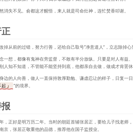
然消失不见。俞都这才醒悟，来人就是司命灶神，连忙焚香叩谢。
行正
改掉从前的过错，努力行善，还给自己取号“净意道人”，立志除掉心
念一想，都像有鬼神在旁监督，不敢有半分放纵。只要是对人有益、
别人知不知道，不管能不能坚持到底，他都亲自去做，做成才肯罢休
身边的人向善，做人一直保持敦厚勤勉、谦虚忍让的样子，日复一日
不起
”的境界。
善报
年，正好是明万历二年。当时的朝廷首辅张居正，要给儿子找老师，
南京，张居正敬重他的品德，推荐他在国子监授业。