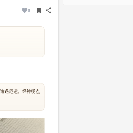
bookmark
share
0
BOOKMARK
SHARE
遭遇厄运。经神明点