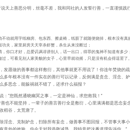
听说天上善恶分明，丝毫不差，我和同社的人发誓行善，一直谨慎践
动不动就用字纸糊房、包东西、擦桌椅，纸脏了就随便烧掉，根本没有真
面功夫，家里厨房天天宰杀虾蟹，杀生从来没断过；
清，你口才好，总爱讥讽诽谤别人，话一出口，得罪的鬼神不知道有多少
做过，可看见别人家美貌的女子，心里早就动摇，只是没有机会得逞罢了
，发愿做的善事都这样敷衍，其他事就更不用说了！你连年焚烧的疏
么多年根本没有一件实在的善行可以记录，反倒满是贪念、淫念、妒
么多恶念，能躲祸就不错了，还求什么福报？
说：“您既然通晓幽冥之事，一定是神仙，求您救我！”
行善也不能坚持，一辈子的善言善行全是敷衍，心里满满都是恶念妄
收稻谷，太荒唐了。
除淫念、克制妒念，扫除所有妄念，做善事不图回报，不管事大事小
有意外的效验。你今天对我恭敬诚恳，我特意把这番道理告诉你。”