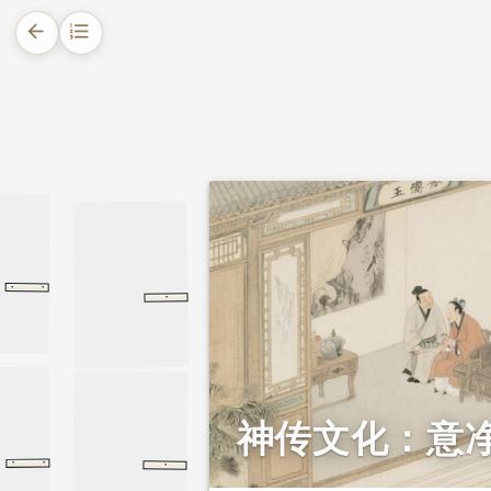
arrow_back
format_list_numbered
1.
摘要
2.
正文
2.1.
早年行善 屡遭厄运
2.2.
灶神点化 道破病根
·
·
说
明
罗桢
罗桢
·
司马相如列传
司马相如列传
史记
2.3.
痛改前非 意净行正
2.4.
诚心改行 终得善报
神传文化：意
·
·
·
庭录
范公偁
宋
范公偁
崔怀慎传
崔怀慎传
南齐书