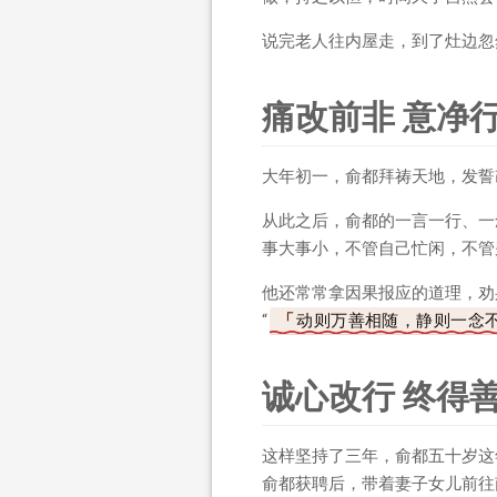
说完老人往内屋走，到了灶边忽
痛改前非 意净
大年初一，俞都拜祷天地，发誓
从此之后，俞都的一言一行、一
事大事小，不管自己忙闲，不管
他还常常拿因果报应的道理，劝
“
动则万善相随，静则一念
诚心改行 终得
这样坚持了三年，俞都五十岁这
俞都获聘后，带着妻子女儿前往