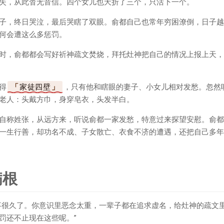
失，从此杳无音信。四个女儿也夭折了三个，只活下一个。
子，终日哭泣，最后哭瞎了双眼。俞都自己也常年穷困潦倒，日子越
何会遭这么多惩罚。
时，俞都都会写好祈神疏文焚烧，拜托灶神把自己的情况上报上天，
得
家徒四壁
，只有他和瞎眼的妻子、小女儿相对发愁。忽然
老人：头戴方巾，身穿皂衣，头发半白。
自称姓张，从远方来，听说俞都一家发愁，特意过来探望安慰。俞都
一生行善，却功名不成、子女散亡、衣食不济的遭遇，还把自己多年
病根
事很久了。你意识里恶念太重，一辈子都在追求虚名，给灶神的疏文
罚还不止现在这些呢。”