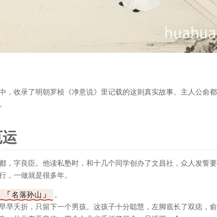
中，收录了明朝罗桢《净意说》里记载的这则真实故事。主人公俞都
。
厄运
都，字良臣。他读私塾时，和十几个同学创办了文昌社，众人发誓要
行，一做就是很多年。
名落孙山
。
早早夭折，只留下一个男孩。这孩子十分聪慧，左脚底长了双痣，俞