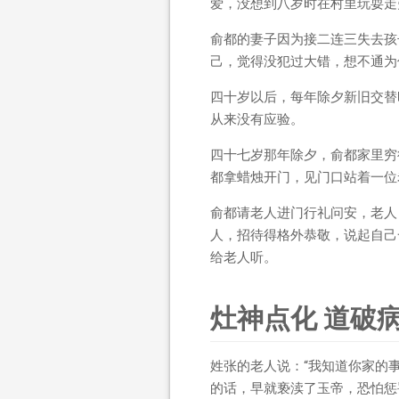
爱，没想到八岁时在村里玩耍走
俞都的妻子因为接二连三失去孩
己，觉得没犯过大错，想不通为
四十岁以后，每年除夕新旧交替
从来没有应验。
四十七岁那年除夕，俞都家里穷
都拿蜡烛开门，见门口站着一位
俞都请老人进门行礼问安，老人
人，招待得格外恭敬，说起自己
给老人听。
灶神点化 道破
姓张的老人说：“我知道你家的
的话，早就亵渎了玉帝，恐怕惩