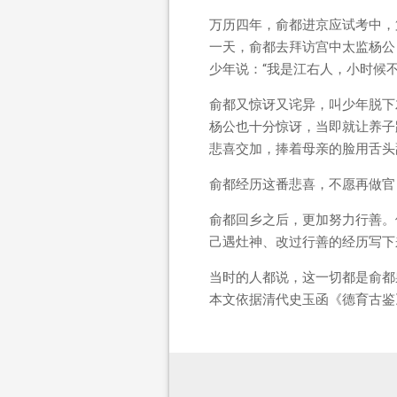
万历四年，俞都进京应试考中，
一天，俞都去拜访宫中太监杨公
少年说：“我是江右人，小时候
俞都又惊讶又诧异，叫少年脱下
杨公也十分惊讶，当即就让养子
悲喜交加，捧着母亲的脸用舌头
俞都经历这番悲喜，不愿再做官
俞都回乡之后，更加努力行善。
己遇灶神、改过行善的经历写下
当时的人都说，这一切都是俞都
本文依据清代史玉函《德育古鉴