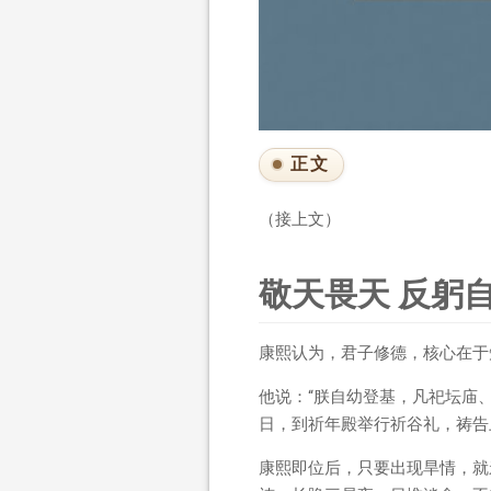
正文
（接上文）
敬天畏天 反躬
康熙认为，君子修德，核心在于
他说：“朕自幼登基，凡祀坛庙
日，到祈年殿举行祈谷礼，祷告
康熙即位后，只要出现旱情，就