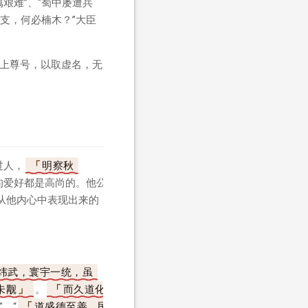
艰难”、“蜀中屡遭兵
支，何必楠木？”大臣
加上尊号，以取虚名，无
过人，
明察秋
的爱好都是高尚的。他公
从他内心中表现出来的
纬武，寰宇一统，虽
未觏
。
而久道化
”、“
道盛德至善，民