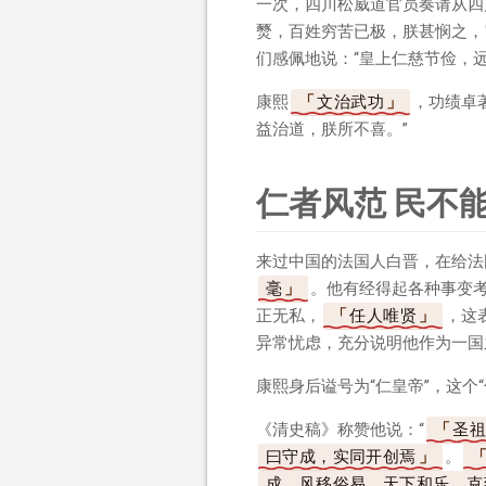
一次，四川松威道官员奏请从四
燹，百姓穷苦已极，朕甚悯之，
们感佩地说：“皇上仁慈节俭，
康熙
文治武功
，功绩卓
益治道，朕所不喜。”
仁者风范 民不
来过中国的法国人白晋，在给法
毫
。他有经得起各种事变
正无私，
任人唯贤
，这
异常忧虑，充分说明他作为一国
康熙身后谥号为“仁皇帝”，这个
《清史稿》称赞他说：“
圣
曰守成，实同开创焉
。
成，风移俗易，天下和乐，克