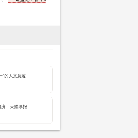
一”的人文意蕴
施济 天赐厚报