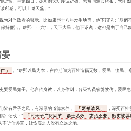
御盐酱。至第四日，徒步到天坛虔诚祈祷。忽然间油云密布，大雨如
精诚所感，可以上邀天鉴。”
视为对当政者的警示。比如康熙十八年发生地震，他下诏说：“朕躬
，保持廉洁。康熙二十六年，天下大旱，他下诏说，这都是由于自己缺
清晏
于仁
。”康熙以民为本，在位期间为百姓造福无数，爱民、恤民、
吏要爱民如子。他言传身教，以身作则，各级官员纷纷效仿，爱民惠
们皆有君子之风，有深厚的道德素养，
两袖清风
，深受百姓
稿》记载：“
时天子广厉风节，群士慕效，吏治丕变。循吏被荐
从不听信谗言，让贪腐之人没有立足之地。