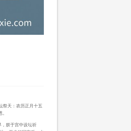
坛祭天：农历正月十五
恩。
旱，朕于宫中设坛祈