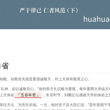
自省
知敬。知敬首先就是要虔诚敬天，对上天保有敬畏之心。
、礼神，必以诚敬存心。”他对祭天礼仪极为重视，每年要两次亲临天
上天保佑
五谷丰登
；冬至时节，到圜丘坛感谢天帝的保佑之
亲往天坛，为苍生祈福。一次，他对皇子及大臣们说：“昔年曾因干