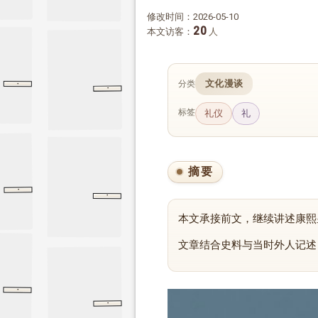
修改时间：2026-05-10
20
本文访客：
人
·
文化漫谈
分类
·
韩非子
五蠹
五蠹
梁惠王上
梁惠王上
孟子
标签
礼仪
礼
摘要
·
礼记
大学
·
大学
咸有一德
咸有一德
尚书
本文承接前文，继续讲述康熙
文章结合史料与当时外人记述
·
泰伯
论语
泰伯
·
礼记
祭法
祭法