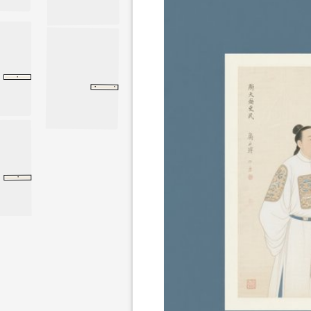
·
大禹谟
尚书
大禹谟
·
·
立将
六韬
龙韬
龙韬
·
尹文子
大道上
大道上