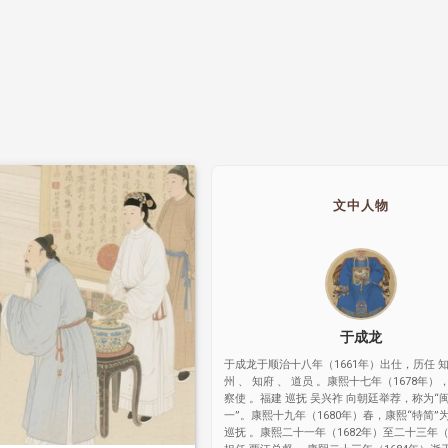
文中人物
于成龙
于成龙于顺治十八年（1661年）出仕，历任 知
州 、 知府 、 道员 。康熙十七年（1678年）
察使 。福建 巡抚 吴兴祚 向朝廷举荐，称为“
一”。康熙十九年（1680年）春，康熙“特简”
巡抚 。康熙二十一年（1682年）至二十三年（