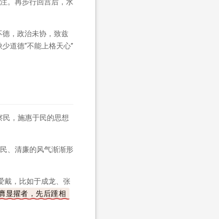
注。再步行回宫后，水
不德，政治未协，致兹
少道德“不能上格天心”
察民，施惠于民的思想
民、清廉的风气渐渐形
爱戴，比如于成龙、张
膺显擢者，先后踵相