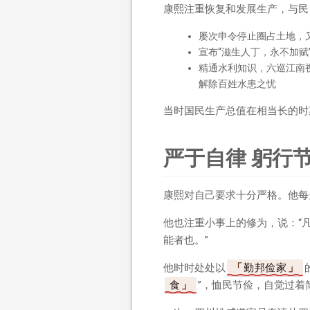
康熙注重恢复和发展生产，与民
屡次申令停止圈占土地，
宣布“滋生人丁，永不加
精通水利知识，六巡江南
解除百姓水患之忧
当时国民生产总值在相当长的时
严于自律 躬行
康熙对自己要求十分严格。他每
他也注重小事上的修为，说：“
能者也。”
他时时处处以
勤邦俭家
食
”，恤民节俭，自觉过着