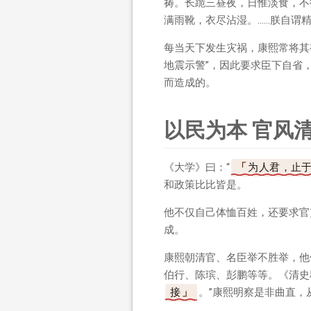
祷。长跪三昼夜，日惟淡食，不
满雨靴，衣尽沾湿。……朕自谓
每当天下发生灾祸，康熙常将其
地震示警”，因此要求臣下自省
而造成的。
以民为本 官风
《大学》曰：“
为人君，止
和政策比比皆是。
他不仅自己体恤百姓，还要求官
成。
康熙朝清官、名臣举不胜举，他
伯行、陈瑸、彭鹏等等。《清史
接
。”康熙明察是非曲直，