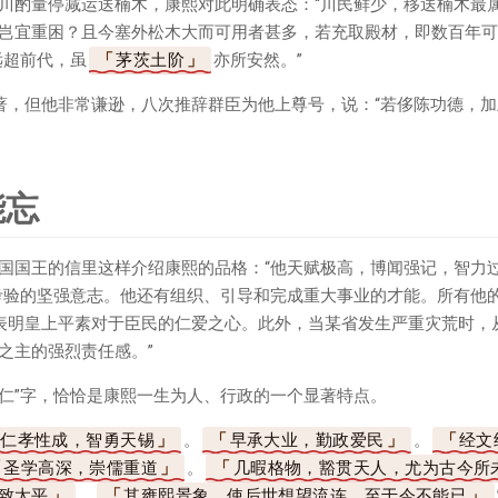
川酌量停减运送楠木，康熙对此明确表态：“川民鲜少，移送楠木最属
岂宜重困？且今塞外松木大而可用者甚多，若充取殿材，即数百年可
远超前代，虽
茅茨土阶
亦所安然。”
著，但他非常谦逊，八次推辞群臣为他上尊号，说：“若侈陈功德，
能忘
国国王的信里这样介绍康熙的品格：“他天赋极高，博闻强记，智力
考验的坚强意志。他还有组织、引导和完成重大事业的才能。所有他
表明皇上平素对于臣民的仁爱之心。此外，当某省发生严重灾荒时，
之主的强烈责任感。”
“仁”字，恰恰是康熙一生为人、行政的一个显著特点。
祖仁孝性成，智勇天锡
。
早承大业，勤政爱民
。
经文
圣学高深，崇儒重道
。
几暇格物，豁贯天人，尤为古今所
致太平
。
其雍熙景象，使后世想望流连，至于今不能已