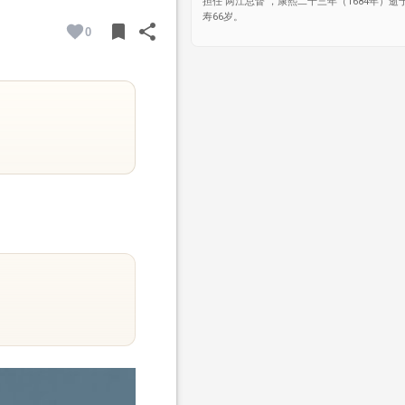
担任 两江总督 ，康熙二十三年（1684年）逝
寿66岁。
bookmark
share
0
BOOKMARK
SHARE