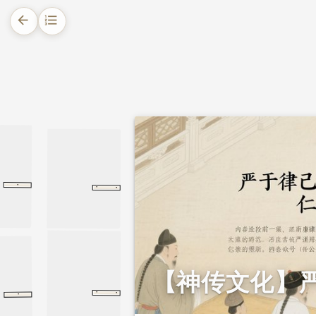
arrow_back
format_list_numbered
1.
摘要
2.
正文
2.1.
敬天畏天 反躬自省
2.2.
以民为本 官风清晏
·
·
·
圣祖本纪
圣祖本纪
清史稿
入京
明
于谦
于谦
2.3.
严于自律 躬行节俭
2.4.
仁者风范 民不能忘
【神传文化】
·
·
·
平淮西碑
唐
韩愈
清史稿
韩愈
循吏传
循吏传