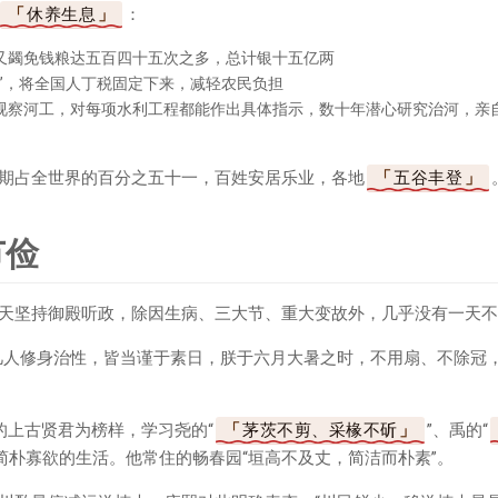
休养生息
：
又蠲免钱粮达五百四十五次之多，总计银十五亿两
赋”，将全国人丁税固定下来，减轻农民负担
视察河工，对每项水利工程都能作出具体指示，数十年潜心研究治河，亲
期占全世界的百分之五十一，百姓安居乐业，各地
五谷丰登
节俭
天坚持御殿听政，除因生病、三大节、重大变故外，几乎没有一天不
凡人修身治性，皆当谨于素日，朕于六月大暑之时，不用扇、不除冠
的上古贤君为榜样，学习尧的“
茅茨不剪、采椽不斫
”、禹的“
简朴寡欲的生活。他常住的畅春园“垣高不及丈，简洁而朴素”。