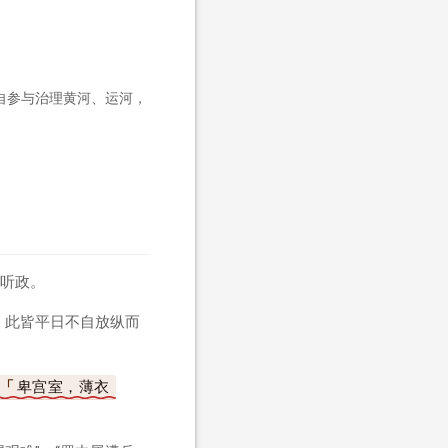
自参与治理黄河、运河，
。
听政。
，此皆平日不自放纵而
卑宫室，薄衣