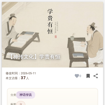
1.
摘要
2.
正文
2.1.
陶渊明劝学点醒少年
2.2.
顾野王以树喻学
【神传文化】学贵有恒
修改时间：2026-05-11
bookmark
share
0
BOOK
SH
37
本文访客：
人
神话传说
分类
标签
义