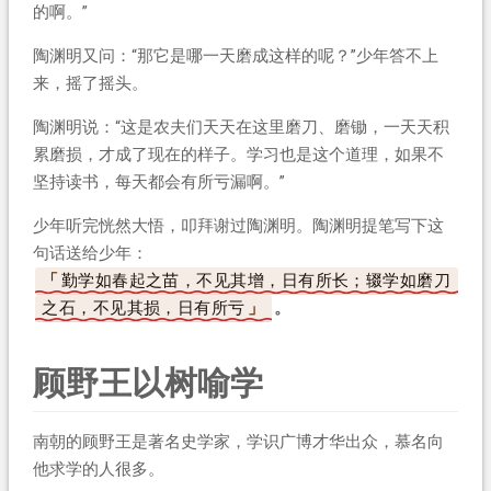
的啊。”
陶渊明又问：“那它是哪一天磨成这样的呢？”少年答不上
来，摇了摇头。
陶渊明说：“这是农夫们天天在这里磨刀、磨锄，一天天积
累磨损，才成了现在的样子。学习也是这个道理，如果不
坚持读书，每天都会有所亏漏啊。”
少年听完恍然大悟，叩拜谢过陶渊明。陶渊明提笔写下这
句话送给少年：
勤学如春起之苗，不见其增，日有所长；辍学如磨刀
之石，不见其损，日有所亏
。
顾野王以树喻学
南朝的顾野王是著名史学家，学识广博才华出众，慕名向
他求学的人很多。