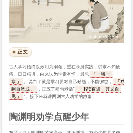
正文
古人学习始终以致用为纲领，重在亲身实践，讲求不知疲
倦、日日精进，向来认为学贵有恒，最忌
一曝十
寒
。说白了就是学习要对自己勤勉，不能懈怠，
功
到自然成
，正应了那句老话“
书读百遍，其义自
见
”。接下来就讲两则古人劝学的故事。
陶渊明劝学点醒少年
东晋大诗人陶渊明节操高尚，学识渊博，有个少年慕名前