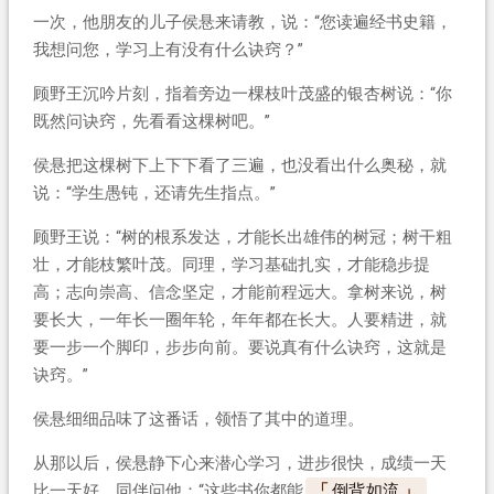
一次，他朋友的儿子侯悬来请教，说：“您读遍经书史籍，
我想问您，学习上有没有什么诀窍？”
顾野王沉吟片刻，指着旁边一棵枝叶茂盛的银杏树说：“你
既然问诀窍，先看看这棵树吧。”
侯悬把这棵树下上下下看了三遍，也没看出什么奥秘，就
说：“学生愚钝，还请先生指点。”
顾野王说：“树的根系发达，才能长出雄伟的树冠；树干粗
壮，才能枝繁叶茂。同理，学习基础扎实，才能稳步提
高；志向崇高、信念坚定，才能前程远大。拿树来说，树
要长大，一年长一圈年轮，年年都在长大。人要精进，就
要一步一个脚印，步步向前。要说真有什么诀窍，这就是
诀窍。”
侯悬细细品味了这番话，领悟了其中的道理。
从那以后，侯悬静下心来潜心学习，进步很快，成绩一天
比一天好。同伴问他：“这些书你都能
倒背如流