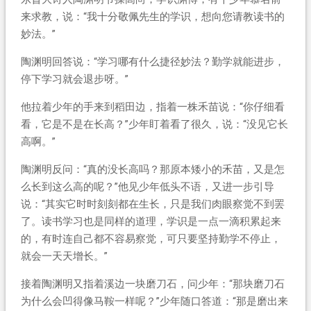
来求教，说：“我十分敬佩先生的学识，想向您请教读书的
妙法。”
陶渊明回答说：“学习哪有什么捷径妙法？勤学就能进步，
停下学习就会退步呀。”
他拉着少年的手来到稻田边，指着一株禾苗说：“你仔细看
看，它是不是在长高？”少年盯着看了很久，说：“没见它长
高啊。”
陶渊明反问：“真的没长高吗？那原本矮小的禾苗，又是怎
么长到这么高的呢？”他见少年低头不语，又进一步引导
说：“其实它时时刻刻都在生长，只是我们肉眼察觉不到罢
了。读书学习也是同样的道理，学识是一点一滴积累起来
的，有时连自己都不容易察觉，可只要坚持勤学不停止，
就会一天天增长。”
接着陶渊明又指着溪边一块磨刀石，问少年：“那块磨刀石
为什么会凹得像马鞍一样呢？”少年随口答道：“那是磨出来