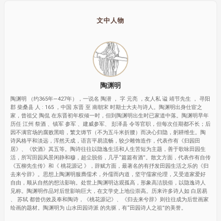
文中人物
陶渊明
陶渊明 （约365年—427年），一说名 陶潜 ， 字 元亮 ，友人私 谥 靖节先生 ， 寻阳
郡 柴桑县 人 : 165 ，中国 东晋 至 南朝宋 时期士大夫与诗人。陶渊明出身仕宦之
家，曾祖父 陶侃 在东晋初年权倾一时，但到陶渊明出生时已家道中落。陶渊明早年
历任 江州 祭酒 、镇军 参军 、建威参军、 彭泽县 令等官职，但每次任期都不长；后
因不满官场的腐败黑暗，繁文缛节（不为五斗米折腰）而决心归隐，躬耕维生。陶
诗风格平和淡远，浑然天成，语言平易流畅，较少雕饰造作，代表作有《归园田
居》、《饮酒》其五等。陶诗往往以隐逸生活和人生苦短为主题，善于歌咏田园生
活，所写田园风景闲静和穆，超尘脱俗，几乎“篇篇有酒”。散文方面，代表作有自传
《五柳先生传》和《 桃花源记 》，辞赋方面，最著名的有抒发田园生活之乐的《归
去来兮辞》。思想上陶渊明服膺儒术，外儒而内道，坚守儒家伦理，又受道家爱好
自由，顺从自然的想法影响。处世上陶渊明达观孤高，形象高洁脱俗，以隐逸诗人
见称。陶渊明作品对后世影响巨大，在文学史上地位崇高。历来许多诗人如 白居易
、 苏轼 都曾仿效及奉和陶诗，《桃花源记》、《归去来兮辞》则往往成为后世画家
绘画的题材。陶渊明为 山水田园诗派 的先驱，有“田园诗人之祖”的美誉。