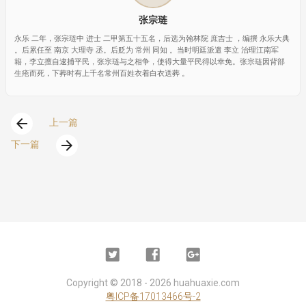
张宗琏
永乐 二年，张宗琏中 进士 二甲第五十五名，后选为翰林院 庶吉士 ，编撰 永乐大典
。后累任至 南京 大理寺 丞。后贬为 常州 同知 。当时明廷派遣 李立 治理江南军
籍，李立擅自逮捕平民，张宗琏与之相争，使得大量平民得以幸免。张宗琏因背部
生疮而死，下葬时有上千名常州百姓衣着白衣送葬 。
arrow_back
上一篇
arrow_forward
下一篇
Twitter
Facebook
Google
Plus
Copyright ©
2018 - 2026
huahuaxie.com
粤ICP备17013466号-2