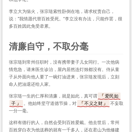
李立大为恼火，张宗琏索性卧倒在地，请求杖责自己，
说：“我情愿代替百姓受死。”李立没有办法，只能作罢，很
多百姓因此免受牵累。
清廉自守，不取分毫
张宗琏到常州任职时，没有携带妻子儿女同行。一次他病
情危急，请来医生诊治，屋内居然连灯烛都没有。侍从童
子从外面向他人要了一碗灯油进来，张宗琏发现后，立刻
命人把油退还给人家。
张宗琏一生的仁厚和清廉，就是如此，真可谓
爱民如
子
。他始终坚守道德节操，对
不义之财
不妄取
一分一毫。
这样有德行的人，自然会受到百姓爱戴。他去世后，常州
百姓穿白衣为他送葬的就有一千多人，还在君山为他修建