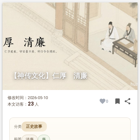
1.
摘要
2.
正文
2.1.
阻暴安民，为民请命
2.2.
清廉自守，不取分毫
【神传文化】仁厚 清廉
修改时间：2026-05-10
bookmark
share
0
BOOK
SH
23
本文访客：
人
正史故事
分类
标签
清廉
廉