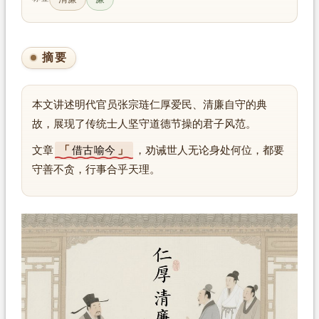
摘要
本文讲述明代官员张宗琏仁厚爱民、清廉自守的典
故，展现了传统士人坚守道德节操的君子风范。
文章
借古喻今
，劝诫世人无论身处何位，都要
守善不贪，行事合乎天理。