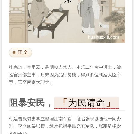
正文
张宗琏，字重器，是明朝吉水人。永乐二年考中进士，被
授官刑部主事，后来因为品行贤德，得到多位朝廷大臣举
荐，官至南京大理丞。
阻暴安民，
为民请命
朝廷曾派御史李立整理江南军籍，征召张宗琏随他一同办
理。李立凶暴强横，经常抓捕平民充实军队，张宗琏多次
和他争论。