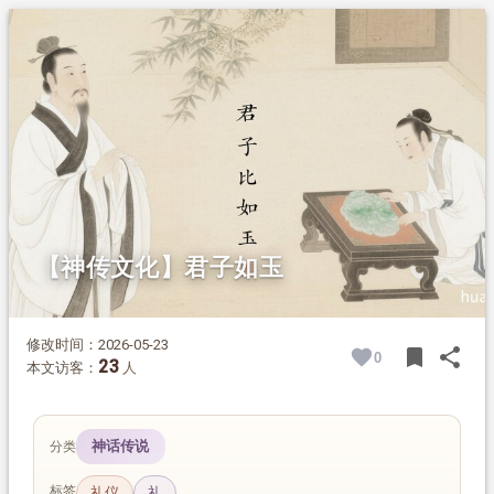
1.
摘要
2.
正文
2.1.
中西方对玉的认知差异
2.2.
玉与君子品格的契合
2.3.
古代用玉的核心意义
2.4.
当下对玉文化的曲解
【神传文化】君子如玉
修改时间：2026-05-23
bookmark
share
0
BOOK
SH
23
本文访客：
人
神话传说
分类
标签
礼仪
礼