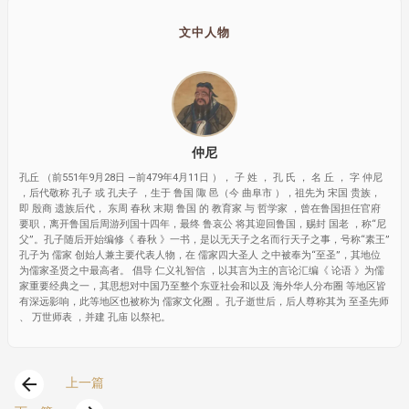
文中人物
仲尼
孔丘 （前551年9月28日 —前479年4月11日 ）， 子 姓 ， 孔 氏 ， 名 丘 ， 字 仲尼
，后代敬称 孔子 或 孔夫子 ，生于 鲁国 陬 邑（今 曲阜市 ），祖先为 宋国 贵族，
即 殷商 遗族后代， 东周 春秋 末期 鲁国 的 教育家 与 哲学家 ，曾在鲁国担任官府
要职，离开鲁国后周游列国十四年，最终 鲁哀公 将其迎回鲁国，赐封 国老 ，称“尼
父”。孔子随后开始编修《 春秋 》一书，是以无天子之名而行天子之事，号称“素王”
孔子为 儒家 创始人兼主要代表人物，在 儒家四大圣人 之中被奉为“至圣”，其地位
为儒家圣贤之中最高者。 倡导 仁义礼智信 ，以其言为主的言论汇编《 论语 》为儒
家重要经典之一，其思想对中国乃至整个东亚社会和以及 海外华人分布圈 等地区皆
有深远影响，此等地区也被称为 儒家文化圈 。孔子逝世后，后人尊称其为 至圣先师
、 万世师表 ，并建 孔庙 以祭祀。
arrow_back
上一篇