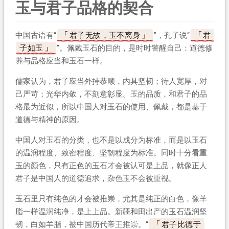
玉与君子品格的契合
中国古语有“
君子无故，玉不离身
”，孔子说“
君
子如玉
”。佩戴玉石的目的，是时时警醒自己：道德修
养与品格应当和玉石一样。
儒家认为，君子应当外持恭顺，内具坚韧；待人宽厚，对
己严苛；光华内敛，不刻意彰显。玉的品质，和君子的品
格最为近似，所以中国人对玉石的使用、佩戴，都是基于
道德与精神的原因。
中国人对玉石的分类，也不是以成分为标准，而是以玉石
的温润程度、致密程度、坚韧程度为标准。同时十分看重
玉的颜色，只有正色的玉石才会被认可是上品，就像正人
君子是中国人的道德追求，杂色玉不会被重视。
玉石里只有纯色的才会被推崇，尤其是纯正的白色，像羊
脂一样温润纯净，是上上品。新疆和田出产的玉石温润坚
韧，白如羊脂，被中国历代帝王推崇。“
君子比德于