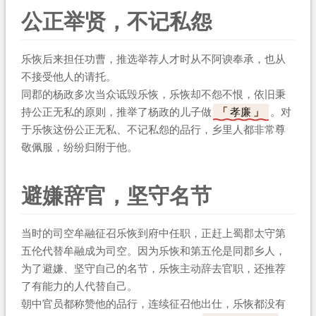
公正举贤，不记私怨
乐恢后来担任功曹，推选举荐人才时从不阿谀奉承，也从
不接受他人的请托。
同郡的杨政多次当众诋毁乐恢，乐恢却不怨不恨，依旧秉
持公正无私的原则，推举了杨政的儿子做
孝廉
。对
于乐恢这份公正无私、不记私怨的品行，乡里人都非常尊
敬佩服，纷纷归附于他。
避嫌辞官，坚守名节
当时的司空牟融征召乐恢到府中任职，正赶上蜀郡太守第
五伦代替牟融成为司空。因为乐恢和第五伦是同郡乡人，
为了避嫌、坚守自己的名节，乐恢主动辞去官职，还推荐
了有能力的人代替自己。
朝中官员都称赞他的品行，连续征召他出仕，乐恢都没有