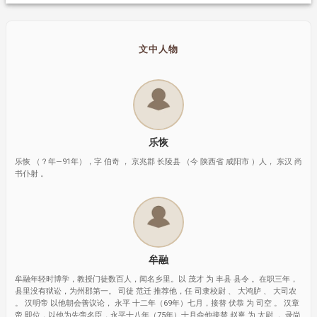
文中人物
乐恢
乐恢 （？年—91年），字 伯奇 ， 京兆郡 长陵县 （今 陕西省 咸阳市 ）人， 东汉 尚
书仆射 。
牟融
牟融年轻时博学，教授门徒数百人，闻名乡里。以 茂才 为 丰县 县令 。在职三年，
县里没有狱讼，为州郡第一。 司徒 范迁 推荐他，任 司隶校尉 、 大鸿胪 、 大司农
。 汉明帝 以他朝会善议论， 永平 十二年（69年）七月，接替 伏恭 为 司空 。 汉章
帝 即位，以他为先帝名臣，永平十八年（75年）十月命他接替 赵憙 为 太尉 ， 录尚