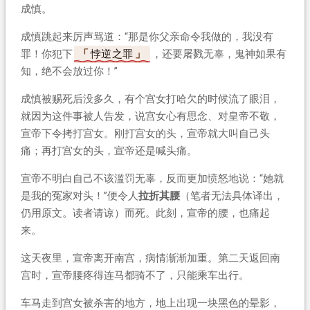
成慎。
成慎跳起来厉声骂道：“那是你父亲命令我做的，我没有
罪！你犯下
悖逆之罪
，还要屠戮无辜，鬼神如果有
知，绝不会放过你！”
成慎被赐死后没多久，有个宫女打哈欠的时候流了眼泪，
就因为这件事被人告发，说宫女心有思念、对皇帝不敬，
宣帝下令拷打宫女。刚打宫女的头，宣帝就大叫自己头
痛；再打宫女的头，宣帝还是喊头痛。
宣帝不明白自己不该滥罚无辜，反而更加愤怒地说：“她就
是我的冤家对头！”便令人
拉折其腰
（笔者无法具体译出，
仍用原文。读者请谅）而死。此刻，宣帝的腰，也痛起
来。
这天夜里，宣帝离开南宫，病情渐渐加重。第二天返回南
宫时，宣帝腰疼得连马都骑不了，只能乘车出行。
车马走到宫女被杀害的地方，地上出现一块黑色的晕影，