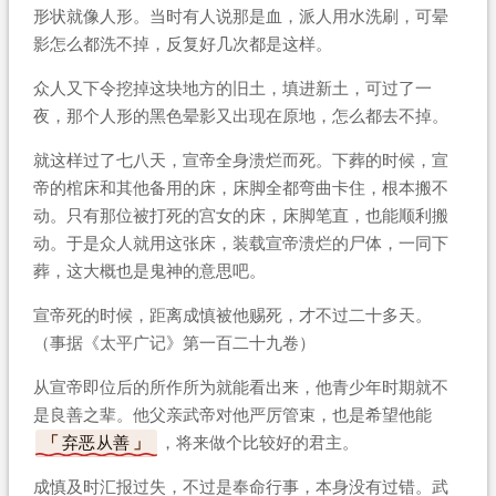
形状就像人形。当时有人说那是血，派人用水洗刷，可晕
影怎么都洗不掉，反复好几次都是这样。
众人又下令挖掉这块地方的旧土，填进新土，可过了一
夜，那个人形的黑色晕影又出现在原地，怎么都去不掉。
就这样过了七八天，宣帝全身溃烂而死。下葬的时候，宣
帝的棺床和其他备用的床，床脚全都弯曲卡住，根本搬不
动。只有那位被打死的宫女的床，床脚笔直，也能顺利搬
动。于是众人就用这张床，装载宣帝溃烂的尸体，一同下
葬，这大概也是鬼神的意思吧。
宣帝死的时候，距离成慎被他赐死，才不过二十多天。
（事据《太平广记》第一百二十九卷）
从宣帝即位后的所作所为就能看出来，他青少年时期就不
是良善之辈。他父亲武帝对他严厉管束，也是希望他能
弃恶从善
，将来做个比较好的君主。
成慎及时汇报过失，不过是奉命行事，本身没有过错。武