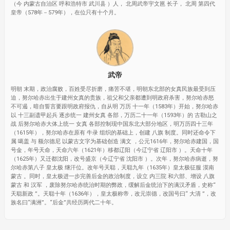
（今 内蒙古自治区 呼和浩特市 武川县 ）人， 北周武帝宇文邕 长子， 北周 第四代
皇帝（578年－579年），在位只有十个月。
武帝
明朝 末期，政治腐败，百姓受尽折磨，痛苦不堪，明朝东北部的女真民族最受到压
迫，努尔哈赤出生于建州女真的贵族，祖父和父亲都遭到明政府杀害，努尔哈赤怒
不可遏，暗自誓言要跟明政府报仇，自从明 万历 十一年（1583年）开始，努尔哈赤
以 十三副遗甲起兵 逐步统一 建州女真 各部，万历二十一年（1593年）的 古勒山之
战 后努尔哈赤大体上统一 女真 各部控制现中国东北大部分地区，明万历四十三年
（1615年），努尔哈赤在原有 牛录 组织的基础上，创建 八旗 制度。同时还命令下
属 噶盖 与 额尔德尼 以蒙古文字为基础创造 满文 ，公元1616年，努尔哈赤建国，国
号金，年号天命，天命六年（1621年）移都辽阳（今辽宁省 辽阳市 ）。天命十年
（1625年）又迁都沈阳，改号盛京（今辽宁省 沈阳市 ）。次年，努尔哈赤病逝，努
尔哈赤第八子 皇太极 继汗位。改年号天聪，天聪九年（1635年）皇太极征服 漠南
蒙古 。同时，皇太极进一步完善后金的政治制度，设立 内三院 和六部、增设 八旗
蒙古 和 汉军 ，废除努尔哈赤统治时期的弊政，缓解后金统治下的满汉矛盾，史称“
天聪新政 ”。天聪十年（1636年），皇太极称帝，改元崇德，改国号曰“ 大清 ”，改
族名曰“满洲”。“后金”共经历两代二十年。