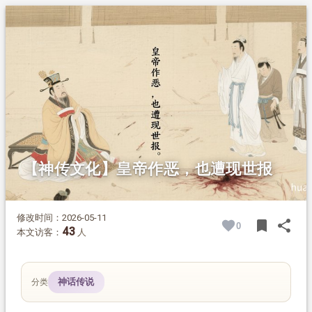
1.
摘要
2.
正文
【神传文化】皇帝作恶，也遭现世报
修改时间：2026-05-11
bookmark
share
0
BOOK
SH
43
本文访客：
人
神话传说
分类