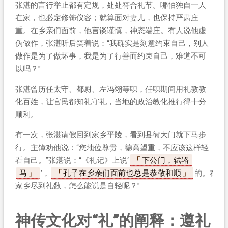
张湛的言行举止都有定规，处处符合礼节。哪怕独自一人
在家，也必定修饰仪容；就算面对妻儿，也保持严肃庄
重。在乡亲们面前，他言谈谨慎，神态端庄。有人说他虚
伪做作，张湛听后笑着说：“我确实是刻意约束自己，别人
做作是为了做坏事，我是为了行善而约束自己，难道不可
以吗？”
张湛曾历任太守、都尉、左冯翊等职，任职期间用礼教教
化百姓，让官民都知礼守礼，当地的政治教化推行得十分
顺利。
有一次，张湛请假回到家乡平陵，看到县衙大门就下马步
行。主簿劝他说：“您地位尊贵，德高望重，不应该这样轻
看自己。”张湛说：“《礼记》上说‘
下公门，轼辂
马
’，
孔子在乡亲们面前也总是恭敬和顺
的。在
家乡尽到礼数，怎么能说是自轻呢？”
神传文化对“礼”的阐释：遵礼