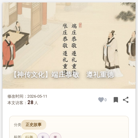
1.
摘要
2.
正文
2.1.
汉代名臣张湛：一生守礼，为世榜样
2.2.
神传文化对“礼”的阐释：遵礼重德，为人之本
【神传文化】端庄恭敬 遵礼重德
修改时间：2026-05-11
bookmark
share
0
BOOK
SH
28
本文访客：
人
正史故事
分类
标签
行善
礼
孝