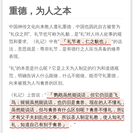
重德，为人之本
中国神传文化向来教人遵礼重德，中国也因此自古被誉为
“礼仪之邦”。礼节也可称为礼貌，是“礼”对人待人处事的规
范和要求。《礼记》中有“
礼节者，仁之貌也
”的说
法，意思就是：尊崇礼节，是有德行之人应当具备的修养
表现。
“礼”的本质是什么呢？它是上天为人制定的行为和道德规
范，明确告诉人什么能做，什么不能做。能否守礼重德，
向来被视为人与禽兽的区别。
《礼记》上曾说：“
鹦鹉虽然能说话，但它仍旧是飞
鸟；猩猩虽然能说话，也仍旧是禽兽。现在的人不懂礼，
虽然能说话，但与禽兽有什么区别呢？禽兽不懂礼，所以
才有父子夫妇乱伦之事。所以圣人制定礼教，使人知礼守
礼，知道自己有别于禽兽
。”