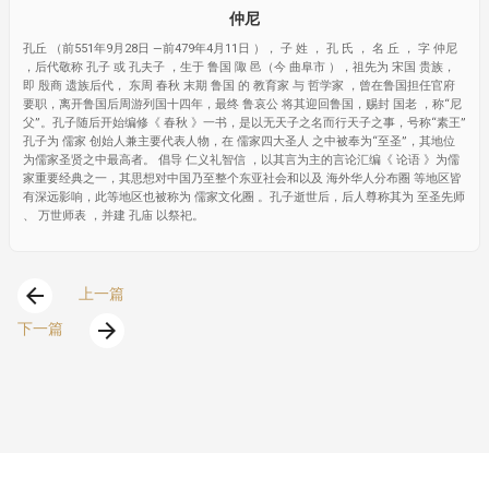
仲尼
孔丘 （前551年9月28日 —前479年4月11日 ）， 子 姓 ， 孔 氏 ， 名 丘 ， 字 仲尼
，后代敬称 孔子 或 孔夫子 ，生于 鲁国 陬 邑（今 曲阜市 ），祖先为 宋国 贵族，
即 殷商 遗族后代， 东周 春秋 末期 鲁国 的 教育家 与 哲学家 ，曾在鲁国担任官府
要职，离开鲁国后周游列国十四年，最终 鲁哀公 将其迎回鲁国，赐封 国老 ，称“尼
父”。孔子随后开始编修《 春秋 》一书，是以无天子之名而行天子之事，号称“素王”
孔子为 儒家 创始人兼主要代表人物，在 儒家四大圣人 之中被奉为“至圣”，其地位
为儒家圣贤之中最高者。 倡导 仁义礼智信 ，以其言为主的言论汇编《 论语 》为儒
家重要经典之一，其思想对中国乃至整个东亚社会和以及 海外华人分布圈 等地区皆
有深远影响，此等地区也被称为 儒家文化圈 。孔子逝世后，后人尊称其为 至圣先师
、 万世师表 ，并建 孔庙 以祭祀。
arrow_back
上一篇
arrow_forward
下一篇