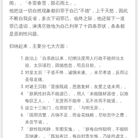
闻」，「冬雷春雪，陨石雨土」。
他把这一切自然现象都归罪于自己“不德”，上干天怒，因此
不断自我反省，多次下诏罪己。临终之际，他还留下一道
罪己遗诏，淋漓尽致地为自己列举了十四条罪状，条条都
是原则性问题。
归纳起来，主要分七大方面：
政治上「自亲政以来，纪纲法度用人行政不能仰法太
祖、太宗谟烈，因循悠忽，苟且目前。」
对皇太后「子道不终，诚悃未遂。」未尽孝道，反而让
圣母哀痛。
对诸王贝勒「晋接既疏，恩惠复鲜，友爱之道未周」。
「朕夙性好高不能虚己」，用人「未能随材器使，以致
每叹乏人」，「见贤而不能举，见不肖而不能退」。
设立十三衙门，任用宦官，「与明无异」。
「国用浩繁，兵饷不足，而金花钱粮，尽给宫中之费，
未尝节省」。
「朕性耽闲静，常图安逸」，「朕每自恃聪明，不能听
言纳谏」，「既知有过，每自尅责生悔，乃徒尚虚文，