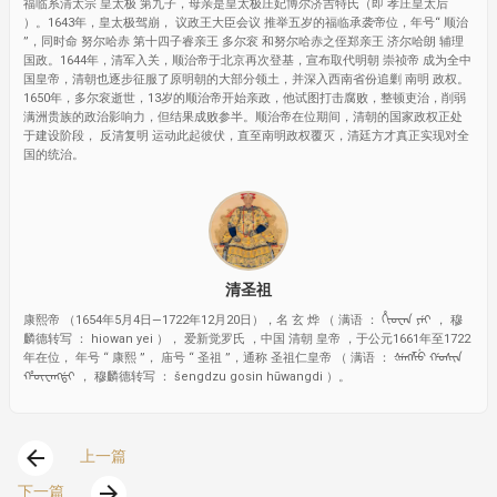
福临系清太宗 皇太极 第九子，母亲是皇太极庄妃博尔济吉特氏（即 孝庄皇太后
）。1643年，皇太极驾崩， 议政王大臣会议 推举五岁的福临承袭帝位，年号“ 顺治
”，同时命 努尔哈赤 第十四子睿亲王 多尔衮 和努尔哈赤之侄郑亲王 济尔哈朗 辅理
国政。1644年，清军入关，顺治帝于北京再次登基，宣布取代明朝 崇祯帝 成为全中
国皇帝，清朝也逐步征服了原明朝的大部分领土，并深入西南省份追剿 南明 政权。
1650年，多尔衮逝世，13岁的顺治帝开始亲政，他试图打击腐败，整顿吏治，削弱
满洲贵族的政治影响力，但结果成败参半。顺治帝在位期间，清朝的国家政权正处
于建设阶段， 反清复明 运动此起彼伏，直至南明政权覆灭，清廷方才真正实现对全
国的统治。
清圣祖
康熙帝 （1654年5月4日—1722年12月20日），名 玄 烨 （ 满语 ： ᡥᡳᠣᠸᠠᠨ ᠶᡝᡳ ， 穆
麟德转写 ： hiowan yei ）， 爱新觉罗氏 ，中国 清朝 皇帝 ，于公元1661年至1722
年在位， 年号 “ 康熙 ”， 庙号 “ 圣祖 ”，通称 圣祖仁皇帝 （ 满语 ： ᡧᡝᠩᡯᡠ ᡤᠣᠰᡳᠨ
ᡥᡡᠸᠠᠩᡩ᠋ᡳ ， 穆麟德转写 ： šengdzu gosin hūwangdi ）。
arrow_back
上一篇
arrow_forward
下一篇