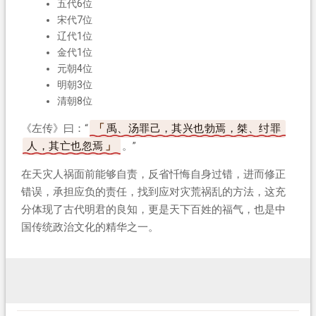
五代6位
宋代7位
辽代1位
金代1位
元朝4位
明朝3位
清朝8位
《左传》曰：“
禹、汤罪己，其兴也勃焉，桀、纣罪
人，其亡也忽焉
。”
在天灾人祸面前能够自责，反省忏悔自身过错，进而修正
错误，承担应负的责任，找到应对灾荒祸乱的方法，这充
分体现了古代明君的良知，更是天下百姓的福气，也是中
国传统政治文化的精华之一。