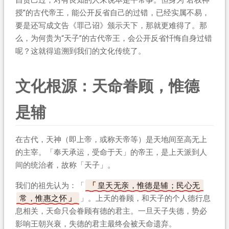
授”的古代帝王，能公开反省自己的过错，已经实属不易，
要是还写成文告《罪己诏》颁示天下，那就更难得了。那
么，为何贵为“天子”的古代帝王，会公开反省忏悔自身过错
呢？这就得追溯到我们的文化传统了。
文化根源：天命眷顾，惟德
是辅
在古代，天神（即上帝，或称天帝等）是天地间至高无上
的主宰。「奉天承运，受命于天」的帝王，是上天派到人
间的统治者，故称「天子」。
我们的祖先认为：「
皇天无亲，惟德是辅；民心无
常，惟惠之怀
」。上天的眷顾，和天子的个人德行息
息相关，天命只会眷顾有德的君主。一旦天子失德，势必
影响王朝兴衰，失德的君主最终会被天命遗弃。