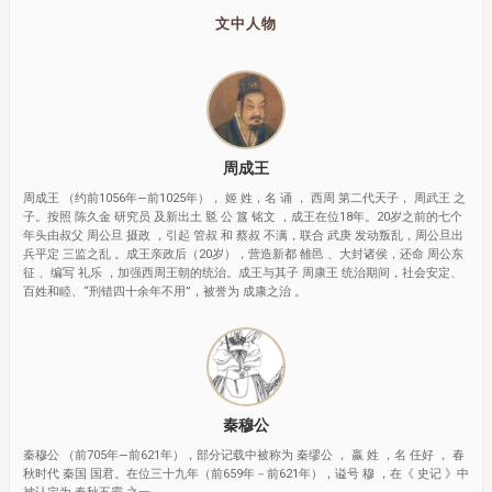
文中人物
周成王
周成王 （约前1056年—前1025年）， 姬 姓，名 诵 ， 西周 第二代天子， 周武王 之
子。按照 陈久金 研究员 及新出土 覐 公 簋 铭文 ，成王在位18年。20岁之前的七个
年头由叔父 周公旦 摄政 ，引起 管叔 和 蔡叔 不满，联合 武庚 发动叛乱，周公旦出
兵平定 三监之乱 。成王亲政后（20岁），营造新都 雒邑 、大封诸侯，还命 周公东
征 、编写 礼乐 ，加强西周王朝的统治。成王与其子 周康王 统治期间，社会安定、
百姓和睦、“刑错四十余年不用”，被誉为 成康之治 。
秦穆公
秦穆公 （前705年—前621年），部分记载中被称为 秦缪公 ， 嬴 姓 ，名 任好 ， 春
秋时代 秦国 国君。在位三十九年（前659年－前621年），谥号 穆 ，在《 史记 》中