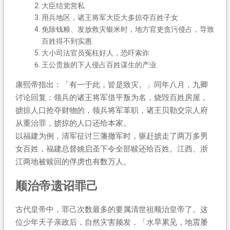
大臣结党营私
用兵地区，诸王将军大臣大多掠夺百姓子女
免除钱粮、发放救灾银米时，地方官吏贪污侵占，导致
百姓得不到实惠
大小司法官员冤枉好人，恐吓索诈
王公贵族的下人侵占百姓谋生的产业
康熙帝指出：「有一于此，皆是致灾。」同年八月，九卿
讨论回复：领兵的诸王将军借平叛为名，烧毁百姓房屋，
掳掠人口抢夺财物的，领兵将军革职，诸王贝勒交宗人府
从重治罪，掳掠的人口还给本家。
以福建为例，清军征讨三藩撤军时，驱赶掳走了两万多男
女百姓，福建总督姚启圣下令全部赎还给百姓。江西、浙
江两地被赎回的俘虏也有数万人。
顺治帝遗诏罪己
古代皇帝中，罪己次数最多的要属清世祖顺治皇帝了。这
位少年天子亲政后，自然灾害频发，「水旱累见，地震屡