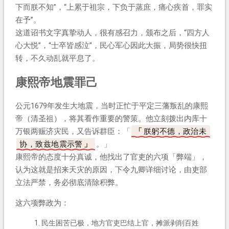
下而朕不知”，“上累于祖宗，下负于蒸庶，痛心疾首，罪实
在予”。
这道诏书文字真挚动人，很有感召力，颁布之后，“四方人
心大悦”，“士卒皆感泣”，民心军心因此大振，局势很快扭
转，不久动乱就平息了。
康熙帝地震罪己
公元1679年发生大地震，当时正忙于平定三藩叛乱的康熙
帝（清圣祖），将其看作重要的警策。他立刻拨出内库十
万银两赈济灾民，又告诉群臣：「
朕躬不德，政治未
协，致兹地震示警
。」
康熙帝的态度十分真诚，他找出了官吏的六项「弊端」，
认为这就是招来天灾的原因，下令九卿详细讨论，由吏部
立法严禁，务必彻底清除积弊。
这六项弊政为：
民生困苦已极，地方官吏巴结上官，摊派剥削百姓