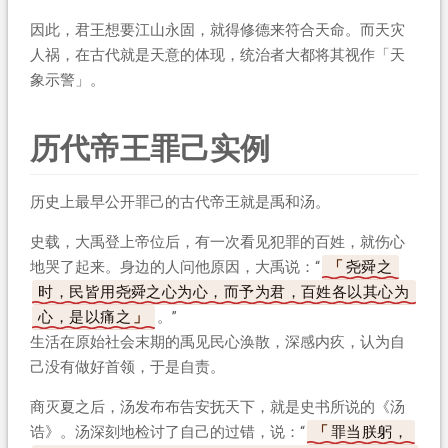
因此，君王想要江山永固，就得修德来符合天命。而天灾
人祸，在古代就是天意的体现，统治者大都将其视作「天
象示警」。
历代帝王罪己实例
历史上最早公开罪己的古代帝王就是禹和汤。
史载，大禹登上帝位后，有一次看见犯罪的百姓，就伤心
地哭了起来。身边的人问他原因，大禹说：“
尧舜之
时，民皆用尧舜之心为心，而予为君，百姓各以其心为
心，是以痛之
。”
生活在原始社会末期的禹见民心涣散，深感内疚，认为自
己没有做好首领，于是自责。
商灭夏之后，汤发布布告安抚天下，就是史书所说的《汤
诰》。汤深刻地检讨了自己的过错，说：“
罪当朕躬，