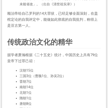
未能省改」。（出自《清世祖实录》）
顺治帝给自己罗列的14大罪状，已经足够全面深刻，在盖
棺定论的自我评定中，能做如此彻底的自我批判，称得上
是亘古第一人。
传统政治文化的精华
据学者萧瀚根据《二十五史》统计，中国历史上共有79位
皇帝下过罪己诏：
汉朝15位
三国3位（曹魏1位、孙吴2位）
晋朝7位
南朝14位
北朝1位
隋朝1位
唐朝8位