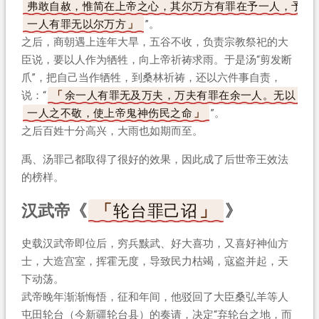
弗敢自赦，惟简在上帝之心，其尔万方有罪在予一人，予
一人有罪无以尔万方
”。
之后，商朝遇上连年大旱，五谷不收，负责宗教祭祀的大
臣说，要以人作为牺牲，向上帝祈祷求雨。于是汤“剪发断
爪”，把自己当作牺牲，到桑林祈祷，还以六件事自责，
说：“
余一人有罪无及万夫，万夫有罪在余一人。无以
一人之不敬，使上帝鬼神伤民之命
”。
之后百姓十分高兴，大雨也如期而至。
禹、汤罪己都取得了很好的效果，因此成了后世帝王效法
的榜样。
汉武帝《
轮台罪己诏
》
史载汉武帝即位后，穷兵黩武、好大喜功，又喜好神仙方
士，大造宫室，挥霍无度，导致民力枯竭，寇盗并起，天
下动荡。
武帝晚年渐渐悔悟，征和年间，他驳回了大臣桑弘羊等人
屯田轮台（今新疆轮台县）的奏请，决定“弃轮台之地，而