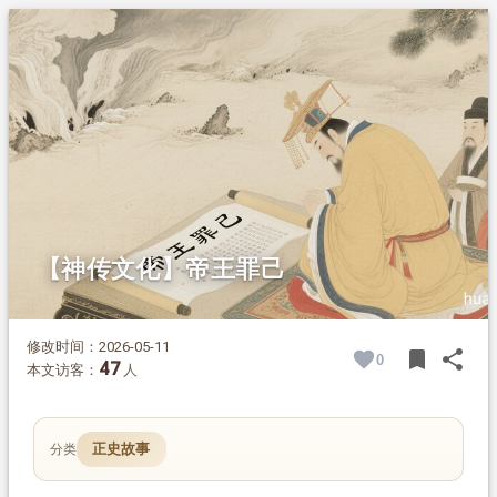
1.
摘要
2.
正文
2.1.
文化根源：天命眷顾，惟德是辅
2.2.
历代帝王罪己实例
2.2.1.
汉武帝《轮台罪己诏》
2.2.2.
唐德宗兴元罪己诏
2.2.3.
康熙帝地震罪己
2.2.4.
顺治帝遗诏罪己
2.3.
传统政治文化的精华
【神传文化】帝王罪己
修改时间：2026-05-11
bookmark
share
0
BOOK
SH
47
本文访客：
人
正史故事
分类