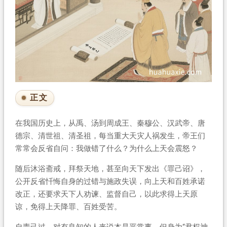
正文
在我国历史上，从禹、汤到周成王、秦穆公、汉武帝、唐
德宗、清世祖、清圣祖，每当重大天灾人祸发生，帝王们
常常会反省自问：我做错了什么？为什么上天会震怒？
随后沐浴斋戒，拜祭天地，甚至向天下发出《罪己诏》，
公开反省忏悔自身的过错与施政失误，向上天和百姓承诺
改正，还要求天下人劝谏、监督自己，以此求得上天原
谅，免得上天降罪、百姓受苦。
自责己过，对有良知的人来说本是平常事。但身为“君权神