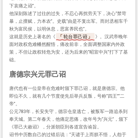
下哀痛之诏”。
他深刻陈述了过往的过失，不忍心再扰劳天下，决心“禁苛
暴，止擅赋，力本农”。史载“由是不复出军。而封丞相车千
秋为富民侯，以明休息，思富养民也”。
这就是历史上著名的《
轮台罪己诏
》。汉武帝晚年
面对政权危难幡然醒悟，痛改前非，全面调整国家内外政
策，不但让政权转危为安，还为后来的“昭宣中兴”打下了基
础。
唐德宗兴元罪己诏
唐代也有一位皇帝在危难时颁下罪己诏，就是唐德宗。他
即位不久，就有几个节度使先后举兵反叛，号称“四王”“二
帝”。
公元783年，长安失守，德宗仓皇逃亡，被叛军一路追杀到
奉天城。第二年春天，他痛定思痛，改年号为“兴元”，颁下
《罪己大赦诏》，分派朝臣到各道宣告谕旨。
诏书中历数自己的过错后说：“天谴于上而朕不悟，人怨于