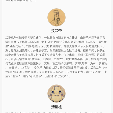
被认定为 春秋五霸 之一。
汉武帝
武帝晚年性情变得多疑且迷信，一批野心与阴谋家与之接近，由继承问题导致的宫
廷斗争逐步登场并走向高潮。太子 刘据 因政治立场与朝局分化而日益孤立，最终酿
成“ 巫蛊之祸 ”，刘据与皇后 卫子夫 被逼自尽。觉察真相的武帝又反向清洗反太子
派，处死刘屈牦等人，并建思子宫、作归来望思之台以示追悔。征和年间，失意的
武帝亲赴东莱求仙未果，封禅后下令遣散方士、停止求仙，并颁《轮台诏》正式罪
己，承认犯错并强调“禁苛暴、止擅赋、力本农”，此后基本不再出兵，转向与民休息
与农业恢复以图挽救政策失误。其后，改立幼子 刘弗陵 （即汉昭帝）为嗣，以 霍光
、 金日䃅 、 上官桀 、 桑弘羊 为辅政大臣，希望保障政局平稳过渡。后元二年（公
元前87年）春，武帝病重，同年崩于长安五柞宫，传位于汉昭帝，葬于汉 茂陵 ，上
庙号“ 世宗 ”，谥号“孝武皇帝”，后世通称“ 汉武帝 ”。
清世祖