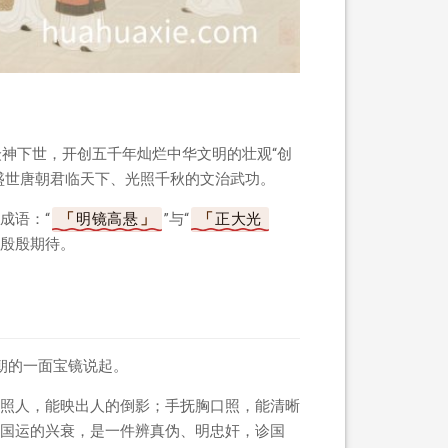
众神下世，开创五千年灿烂中华文明的壮观“创
盛世唐朝君临天下、光照千秋的文治武功。
成语：“
明镜高悬
”与“
正大光
的殷殷期待。
朝的一面宝镜说起。
照人，能映出人的倒影；手抚胸口照，能清晰
国运的兴衰，是一件辨真伪、明忠奸，诊国