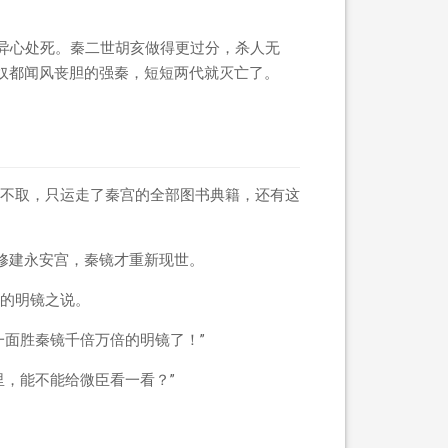
有异心处死。秦二世胡亥做得更过分，杀人无
奴都闻风丧胆的强秦，短短两代就灭亡了。
不取，只运走了秦宫的全部图书典籍，还有这
修建永安宫，秦镜才重新现世。
的明镜之说。
一面胜秦镜千倍万倍的明镜了！”
里，能不能给微臣看一看？”