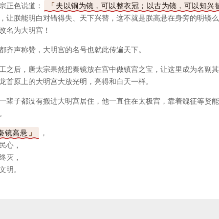
宗正色说道：
夫以铜为镜，可以整衣冠；以古为镜，可以知兴
，让朕能明白对错得失、天下兴替，这不就是朕高悬在身旁的明镜么
改名为大明宫！
都齐声称赞，大明宫的名号也就此传遍天下。
工之后，唐太宗果然把秦镜放在宫中做镇宫之宝，让这里成为名副其
龙首原上的大明宫大放光明，亮得和白天一样。
一辈子都没有搬进大明宫居住，他一直住在太极宫，靠着魏征等贤能
。
秦镜高悬
，
民心，
终灭，
文明。