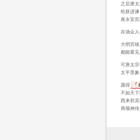
之后唐太
给朕进谏
座永安宫
在场众人
大明宫竣
都能看见
可唐太宗
太平景象
愿得
不如天下
西来邪灵
再颂神传