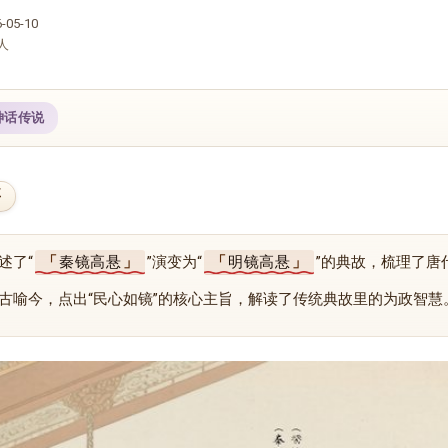
05-10
人
神话传说
要
述了“
秦镜高悬
”演变为“
明镜高悬
”的典故，梳理了唐
古喻今，点出“民心如镜”的核心主旨，解读了传统典故里的为政智慧