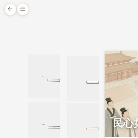
arrow_back
format_list_numbered
1.
摘要
2.
正文
2.1.
秦镜的来历
2.2.
秦镜重现金陵，定名大明宫
·
魏征传
旧唐书
魏征传
·
秦始皇本纪
秦始皇本纪
史记
民心
·
萧相国世家
·
萧相国世家
史记
淮阴侯列传
淮阴侯列传
史记