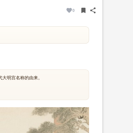
bookmark
share
0
BOOKMARK
SHARE
代大明宫名称的由来。
。