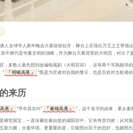
文
年新唐人全球华人新年晚会大幕徐徐拉开，舞台上呈现出万王之王带领
。其中唐代是华夏文明的顶峰，作为舞台天幕背景的大明宫，衬出了
宫，多数人最先想到改编电视剧《大明宫词》，还有两个耳熟能详的
。“
明镜高悬
”既是为官者对自我的警示，也是百姓对当权者
的来历
镜高悬
”早年其实叫“
秦镜高悬
”，这个名字的由来，要从秦
是稀世国宝，一直珍藏在秦始皇的咸阳宫中。它有奇异功效：从对面
五脏六腑，分毫毕现。更重要的是，它能照出臣子的忠奸，也能照出