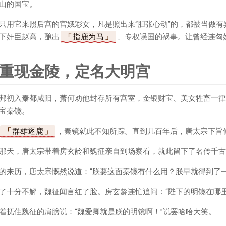
山的国宝。
只用它来照后宫的宫娥彩女，凡是照出来“胆张心动”的，都被当做
下奸臣赵高，酿出
指鹿为马
、专权误国的祸事。让曾经连匈
重现金陵，定名大明宫
邦初入秦都咸阳，萧何劝他封存所有宫室，金银财宝、美女牲畜一律
宝秦镜。
群雄逐鹿
，秦镜就此不知所踪。直到几百年后，唐太宗下旨
那天，唐太宗带着房玄龄和魏征亲自到场察看，就此留下了名传千古
的来历，唐太宗慨然说道：“朕要这面秦镜有什么用？朕早就得到了
了十分不解，魏征闻言红了脸。房玄龄连忙追问：“陛下的明镜在哪
着抚住魏征的肩膀说：“魏爱卿就是朕的明镜啊！”说罢哈哈大笑。