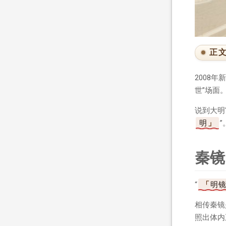
正
2008
世”场面
说到大明
明
”
秦镜
“
明
相传秦镜
照出体内