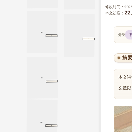
修改时间：2026-
22
本文访客：
分类
·
西京杂记
卷三
卷三
·
太宗本纪
太宗本纪
旧唐书
摘
本文讲
·
西京杂记
卷三
卷三
文章以
·
卷七十三
卷七十三
朱子语类