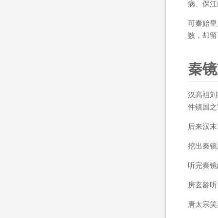
病、保江
可秦始皇
数，却留
秦镜
汉高祖刘
件镇国之
后来汉末
挖出秦镜
听完秦镜
房玄龄听
唐太宗笑