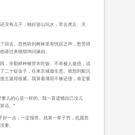
还没有儿子，独好游山玩水，常去虎丘、天
了回去。忽然听到树林里有忧叹之声，愁苦得
他请过来细细询问缘由。
田，辛勤耕种够穿衣吃饭。不幸被人蛊惑，说
了二十锭金子，往来京城做生意。谁想到船沉
债主逼得很紧。我算着薄田不够还债，肯定要
爱妻儿的心是一样的。我一直遗憾自己没儿
算话。”
子好一点，一定报答。就算一辈子穷，也愿意
没要。