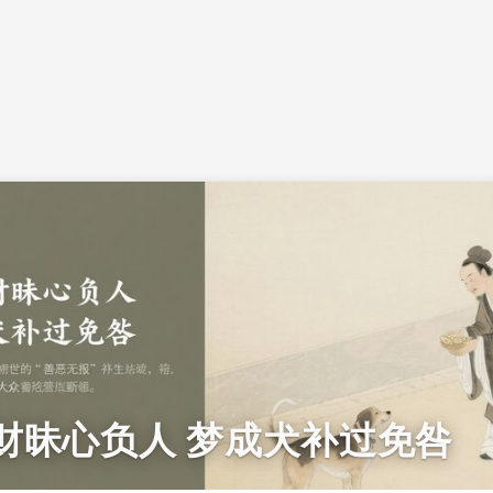
财昧心负人 梦成犬补过免咎