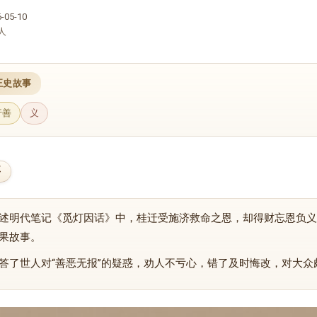
05-10
人
正史故事
行善
义
要
述明代笔记《觅灯因话》中，桂迁受施济救命之恩，却得财忘恩负义
果故事。
答了世人对“善恶无报”的疑惑，劝人不亏心，错了及时悔改，对大众