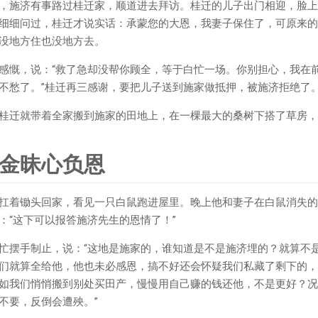
，施济有事路过桂迁家，顺道进去拜访。桂迁的儿子出门相迎，脸上
细细问过，桂迁才说实话：承蒙您的大恩，我妻子保住了，可原来的
没地方住也没地方去。
感慨，说：“救了急却没帮你顾全，等于白忙一场。你别担心，我在
不愁了。”桂迁再三感谢，要把儿子送到施家做抵押，被施济拒绝了
桂迁就带着全家搬到施家的田地上，在一棵最大的桑树下搭了草房，
金昧心负恩
扛着锄头回家，看见一只白鼠跑进屋里。晚上他和妻子在白鼠消失的
：“这下可以报答施济先生的恩情了！”
忙摆手制止，说：“这地是施家的，谁知道是不是施济埋的？就算不
们就算全给他，他也未必感恩，搞不好还会怀疑我们私藏了剩下的，
如我们悄悄搬到别处买田产，慢慢用自己赚的钱还他，不是更好？况
不要，反倒会遭殃。”