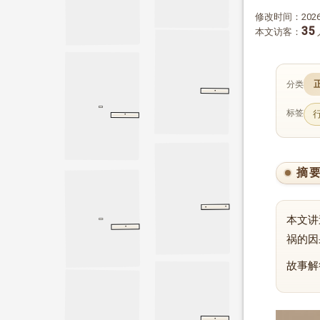
修改时间：2026-
35
本文访客：
分类
·
乌古孙泽传
乌古孙泽传
元史
标签
·
大般涅槃经
方便品
方便品
摘
·
·
管宁传
三国志
魏书
魏书
本文讲
·
泰誓上
尚书
泰誓上
祸的因
故事解
·
阮籍传
晋书
阮籍传