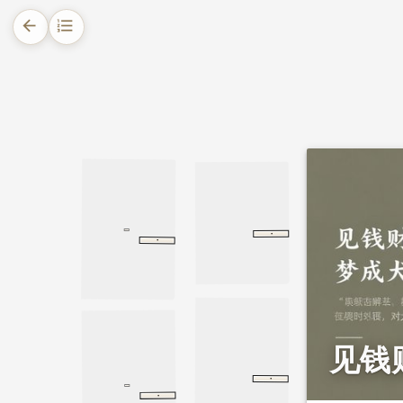
arrow_back
format_list_numbered
1.
摘要
2.
正文
2.1.
施济仗义救危
2.2.
得窖金昧心负恩
·
论语
八佾
·
八佾
天子殿对联
天子殿对联
丰都鬼城
2.3.
施家子千里求助遭辱
2.4.
一梦点悟 悔祸补过
2.5.
因果昭彰 补过免咎
见钱
·
大般涅槃经
金刚身品
金刚身品
包待制智赚灰阑记
·
包待制智赚灰阑记
元杂剧