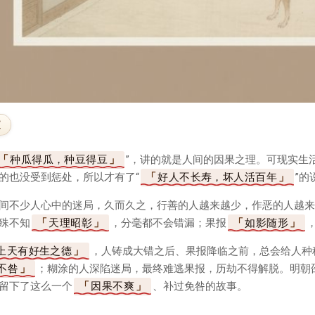
文
种瓜得瓜，种豆得豆
”，讲的就是人间的因果之理。可现实生
的也没受到惩处，所以才有了“
好人不长寿，坏人活百年
”的
间不少人心中的迷局，久而久之，行善的人越来越少，作恶的人越来
殊不知
天理昭彰
，分毫都不会错漏；果报
如影随形
上天有好生之德
，人铸成大错之后、果报降临之前，总会给人种
不咎
；糊涂的人深陷迷局，最终难逃果报，历劫不得解脱。明朝邵
留下了这么一个
因果不爽
、补过免咎的故事。