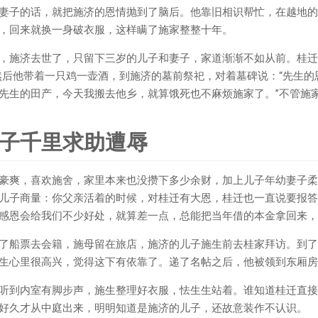
妻子的话，就把施济的恩情抛到了脑后。他靠旧相识帮忙，在越地的
，回来就换一身破衣服，这样瞒了施家整整十年。
，施济去世了，只留下三岁的儿子和妻子，家道渐渐不如从前。桂迁
然后他带着一只鸡一壶酒，到施济的墓前祭祀，对着墓碑说：“先生
先生的田产，今天我搬去他乡，就算饿死也不麻烦施家了。”不管施
子千里求助遭辱
豪爽，喜欢施舍，家里本来也没攒下多少余财，加上儿子年幼妻子柔
儿子商量：你父亲活着的时候，对桂迁有大恩，桂迁也一直说要报答
感恩会给我们不少好处，就算差一点，总能把当年借的本金拿回来，
了船票去会籍，施母留在旅店，施济的儿子施生前去桂家拜访。到了
生心里很高兴，觉得这下有依靠了。递了名帖之后，他被领到东厢房
听到内室有脚步声，施生整理好衣服，怯生生站着。谁知道桂迁直接
好久才从中庭出来，明明知道是施济的儿子，还故意装作不认识。