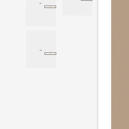
·
第一百一回
第一百一回
东周列国志
·
任法
管子
任法