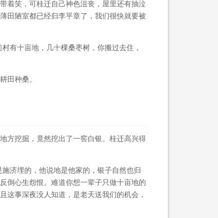
带着笑，可桂迁自己神色沮丧，屋里还有抽泣
薄田陋室都已经归李平章了，我们很快就要被
前村有十亩地，几十棵桑枣树，你搬过去住，
。
耕田种桑。
地方挖掘，竟然挖出了一窖白银。桂迁高兴得
是施济埋的，他说地是他家的，银子自然也归
反倒心生怨恨。难道你想一辈子只做十亩地的
且这事深夜没人知道，是老天送我们的机会，