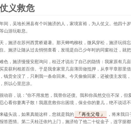
仗义救危
年间，吴地长洲县有个叫施济的人，家境富裕，为人仗义。他四十岁
等山游玩歇息。
天，施济在苏州西贯桥避暑。那天蝉鸣柳枝，微风穿松，施济玩得忘
住。施济让随从过去悄悄查看，发现是自己少年时的同窗桂迁，就把
难色，施济慢慢安慰询问，桂迁才说出了自己的隐情：我家原有几亩
买卖获利相差百倍。于是我拿家里几亩薄田做抵押，从李平章那里借
，钱货全没了，只剩我一条命回来。今天偷偷回家，还被债主发现，
，所以心里悲凉。
很动容，说：“你不用发愁，我替你还债。我和你虽然交往不深，但
忍心看你妻离子散！我愿意救你出困境，保全你的妻儿，绝不说话不
来磕头说，如果真能这样，您就是我的
再生父母
，将来我日
报答恩情。第二天桂迁依约上门，施济给了他二十锭金子，连字据都