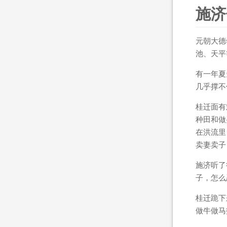
施济
元朝大德
池、天平
有一年夏
几乎撑不
桂迁面有
种田和做
在洪流里
卖妻卖子
施济听了
子，怎么
桂迁跪下
做牛做马