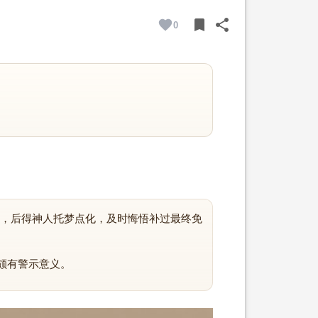
bookmark
share
0
BOOKMARK
SHARE
，后得神人托梦点化，及时悔悟补过最终免
颇有警示意义。