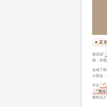
正
俗话说“
报，作恶
这成了世
少恶业。
不过
既往
就给后人