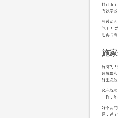
桂迁听了
有钱亲戚
没过多久
气了！”
思再占着
施家
施济为人
是施母和
好里说他
说完就买
一样，施
好不容易
是，过了