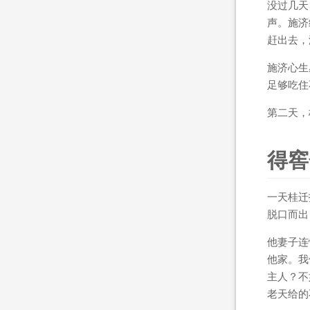
没过几天
声。施济
赶出去，
施济心生
足够吃住
第二天，
得窖
一天桂迁
脱口而出
他妻子连
他家。我
主人？不
老天给的