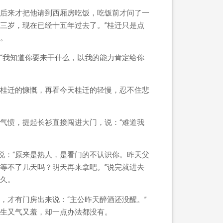
后来才把他请到西厢房吃饭，吃饭前才问了一
才三岁，现在已经十五年过去了。”桂迁只是点
。
“我知道你要来干什么，以我的能力肯定给你
桂迁的慷慨，再看今天桂迁的轻慢，忍不住悲
气愤，提起长衫直接闯进大门，说：“难道我
说：“原来是熟人，是看门的不认识你。昨天父
等不了几天吗？明天再来拿吧。”说完就进去
久。
，才有门房出来说：“主公昨天醉酒还没醒。”
生又气又羞，却一点办法都没有。