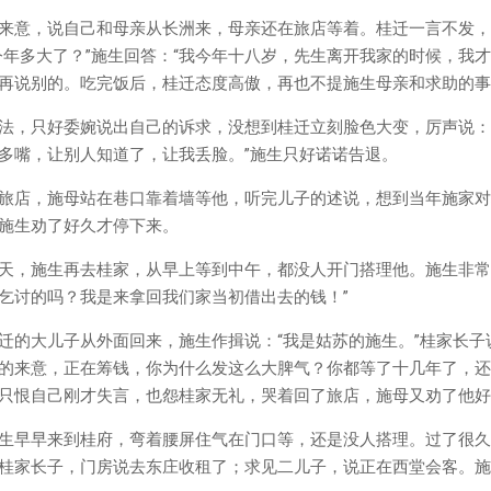
来意，说自己和母亲从长洲来，母亲还在旅店等着。桂迁一言不发，
今年多大了？”施生回答：“我今年十八岁，先生离开我家的时候，我
再说别的。吃完饭后，桂迁态度高傲，再也不提施生母亲和求助的事
法，只好委婉说出自己的诉求，没想到桂迁立刻脸色大变，厉声说：
多嘴，让别人知道了，让我丢脸。”施生只好诺诺告退。
旅店，施母站在巷口靠着墙等他，听完儿子的述说，想到当年施家对
施生劝了好久才停下来。
天，施生再去桂家，从早上等到中午，都没人开门搭理他。施生非常
乞讨的吗？我是来拿回我们家当初借出去的钱！”
迁的大儿子从外面回来，施生作揖说：“我是姑苏的施生。”桂家长子
的来意，正在筹钱，你为什么发这么大脾气？你都等了十几年了，还
只恨自己刚才失言，也怨桂家无礼，哭着回了旅店，施母又劝了他好
生早早来到桂府，弯着腰屏住气在门口等，还是没人搭理。过了很久
桂家长子，门房说去东庄收租了；求见二儿子，说正在西堂会客。施