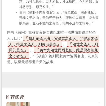
精，乃可以长生。目无所见，耳无所闻，心无所知，女
神将守形，形乃长生。”
葛洪《抱朴子内篇·微旨》云：“黄老玄圣，深识独见，
开秘文于名山，受仙经于神人，蹶埃尘以遣累，凌大遐
以高跻，金石不能与之齐坚，龟鹤不足与之等寿。”
同书《辩问》篇称黄帝是自古以来唯一治世而兼得道的圣
人，曰：“
俗所谓圣人者，皆治世之圣人，非得道之圣
人，得道之圣人，则黄老是也
。
治世之圣人，则
周孔是也
。
黄帝先治世而后登仙，此是偶有能兼
之才者也
。”《极言》篇则历叙黄帝遍历名山、访真问
道、以至最后得道升天的故事。
推荐阅读