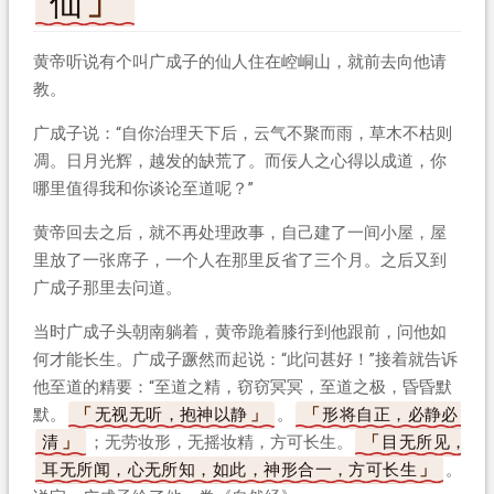
仙
黄帝听说有个叫广成子的仙人住在崆峒山，就前去向他请
教。
广成子说：“自你治理天下后，云气不聚而雨，草木不枯则
凋。日月光辉，越发的缺荒了。而佞人之心得以成道，你
哪里值得我和你谈论至道呢？”
黄帝回去之后，就不再处理政事，自己建了一间小屋，屋
里放了一张席子，一个人在那里反省了三个月。之后又到
广成子那里去问道。
当时广成子头朝南躺着，黄帝跪着膝行到他跟前，问他如
何才能长生。广成子蹶然而起说：“此问甚好！”接着就告诉
他至道的精要：“至道之精，窃窃冥冥，至道之极，昏昏默
默。
无视无听，抱神以静
。
形将自正，必静必
清
；无劳妆形，无摇妆精，方可长生。
目无所见，
耳无所闻，心无所知，如此，神形合一，方可长生
。”