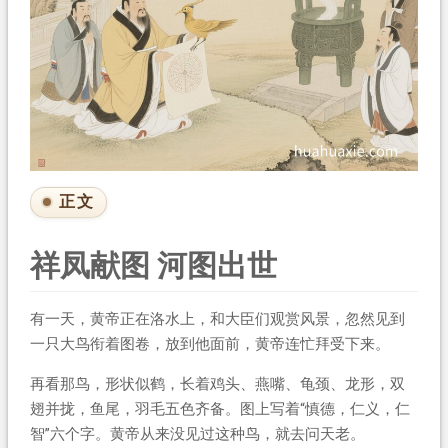
正文
祥凤献图 河图出世
有一天，黄帝正在洛水上，和大臣们观赏风景，忽然见到
一只大鸟衔着图卷，放到他面前，黄帝连忙拜受下来。
再看那鸟，形状似鹤，长着鸡头、燕嘴、龟颈、龙形，双
翅并拢，鱼尾，羽毛五色齐备。图上写着“慎德，仁义，仁
智”六个字。黄帝从来没见过这种鸟，就去问天老。