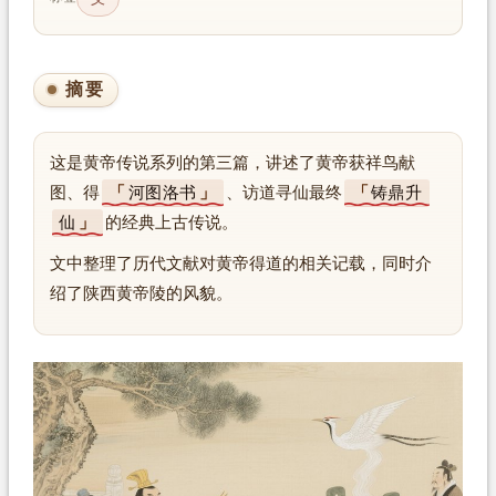
摘要
这是黄帝传说系列的第三篇，讲述了黄帝获祥鸟献
图、得
河图洛书
、访道寻仙最终
铸鼎升
仙
的经典上古传说。
文中整理了历代文献对黄帝得道的相关记载，同时介
绍了陕西黄帝陵的风貌。