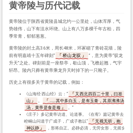
黄帝陵与历代记载
黄帝陵位于陕西省黄陵县城北约一公里处，山体浑厚，气
势雄伟，山下有沮水环绕。山上有八万多棵千年古柏，四
季常青，郁郁葱葱。
黄帝陵的封土高3.6米，周长48米，环冢砌了青砖花墙，陵
前有明嘉靖十五年碑刻“
桥山龙驭
”，意为黄帝“驭龙
升天”之处。碑刻前是一座祭亭，歇山顶，飞檐起翘，气宇
轩昂。陵内只葬有黄帝乘龙升天时掉下的一只靴子。
历史上有很多关于黄帝的记载，例如：
《山海经·西山经》云：“
又西北四百二十里，曰峚
山
。
……其中多白玉，是有玉膏，其原沸沸汤
汤，黄帝是食是飨
。”
《庄子》多记黄帝访道、论道事。《在宥》篇记黄帝去
崆峒山问道于广成子，广成子教以“
无视无听，抱
神以静
，形将自正。必静必清，无劳女形，无摇女