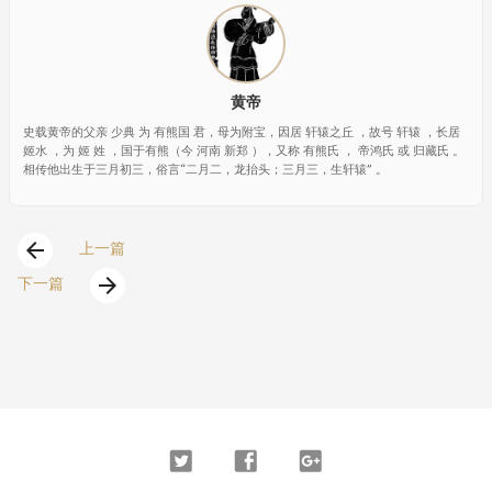
黄帝
史载黄帝的父亲 少典 为 有熊国 君，母为附宝，因居 轩辕之丘 ，故号 轩辕 ，长居
姬水 ，为 姬 姓 ，国于有熊（今 河南 新郑 ），又称 有熊氏 ， 帝鸿氏 或 归藏氏 。
相传他出生于三月初三，俗言“二月二，龙抬头；三月三，生轩辕” 。
arrow_back
上一篇
arrow_forward
下一篇
Twitter
Facebook
Google
Plus