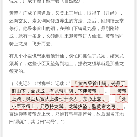
说完，广成子给了他一卷《自然经》。
黄帝向广成子问道后，又登上王屋山，取得了《丹经》，
还向玄女、素女询问修道养生的方法。之后，回到缙云堂
修行。他采来首山的铜，在荆山下铸造九鼎，鼎刚刚铸
成，就有一条龙，长须飘垂来迎黄帝进入仙境。黄帝当即
骑上龙身，飞升而去。
有几个小臣也想跟着他升仙，匆忙间抓住了龙须，结果龙
须断了，这些小臣又坠落到地上，据说龙须草就是那些龙
须变的。
（《史记》〈封禅书〉记载：“
黄帝采首山铜，铸鼎于
荆山下，鼎既成，有龙髯垂胡，下迎黄帝
。
黄帝
上骑，群臣后宫从上者七十余人，龙乃上去
。
余
小臣不得上，乃悉持龙髯，龙髯拔坠，坠黄帝之弓
。
百姓仰望黄帝既上天，乃抱其弓与胡髯号，故后因名其地
曰“鼎湖”，其弓曰“乌号”。”）