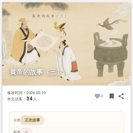
1.
摘要
2.
正文
2.1.
祥凤献图 河图出世
2.2.
崆峒问道 铸鼎升仙
2.3.
黄帝陵与历代记载
黄帝的故事（三）
修改时间：2026-05-10
bookmark
share
0
BOOK
SH
34
本文访客：
人
正史故事
分类
标签
义