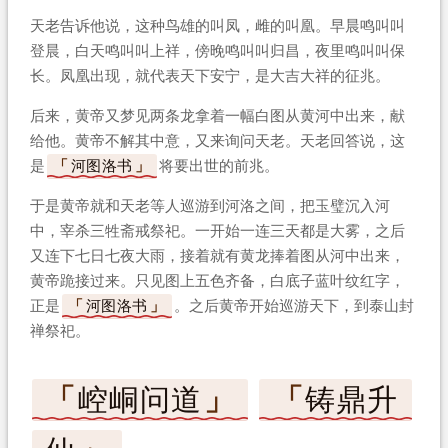
天老告诉他说，这种鸟雄的叫凤，雌的叫凰。早晨鸣叫叫
登晨，白天鸣叫叫上祥，傍晚鸣叫叫归昌，夜里鸣叫叫保
长。凤凰出现，就代表天下安宁，是大吉大祥的征兆。
后来，黄帝又梦见两条龙拿着一幅白图从黄河中出来，献
给他。黄帝不解其中意，又来询问天老。天老回答说，这
是
河图洛书
将要出世的前兆。
于是黄帝就和天老等人巡游到河洛之间，把玉璧沉入河
中，宰杀三牲斋戒祭祀。一开始一连三天都是大雾，之后
又连下七日七夜大雨，接着就有黄龙捧着图从河中出来，
黄帝跪接过来。只见图上五色齐备，白底子蓝叶纹红字，
正是
河图洛书
。之后黄帝开始巡游天下，到泰山封
禅祭祀。
崆峒问道
铸鼎升