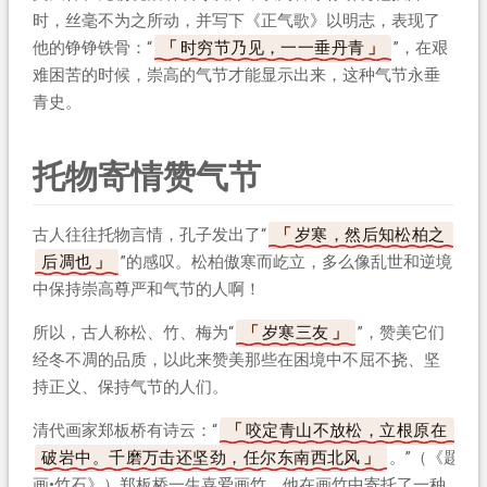
时，丝毫不为之所动，并写下《正气歌》以明志，表现了
他的铮铮铁骨：“
时穷节乃见，一一垂丹青
”，在艰
难困苦的时候，崇高的气节才能显示出来，这种气节永垂
青史。
托物寄情赞气节
古人往往托物言情，孔子发出了“
岁寒，然后知松柏之
后凋也
”的感叹。松柏傲寒而屹立，多么像乱世和逆境
中保持崇高尊严和气节的人啊！
所以，古人称松、竹、梅为“
岁寒三友
”，赞美它们
经冬不凋的品质，以此来赞美那些在困境中不屈不挠、坚
持正义、保持气节的人们。
清代画家郑板桥有诗云：“
咬定青山不放松，立根原在
破岩中。千磨万击还坚劲，任尔东南西北风
。”（《题
画•竹石》）郑板桥一生喜爱画竹，他在画竹中寄托了一种