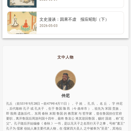
文史漫谈：因果不虚 报应昭彰（下）
2026-05-03
文中人物
仲尼
孔丘 （前551年9月28日 —前479年4月11日 ）， 子 姓 ， 孔 氏 ， 名 丘 ， 字 仲尼
，后代敬称 孔子 或 孔夫子 ，生于 鲁国 陬 邑（今 曲阜市 ），祖先为 宋国 贵族，
即 殷商 遗族后代， 东周 春秋 末期 鲁国 的 教育家 与 哲学家 ，曾在鲁国担任官府
要职，离开鲁国后周游列国十四年，最终 鲁哀公 将其迎回鲁国，赐封 国老 ，称“尼
父”。孔子随后开始编修《 春秋 》一书，是以无天子之名而行天子之事，号称“素王”
孔子为 儒家 创始人兼主要代表人物，在 儒家四大圣人 之中被奉为“至圣”，其地位