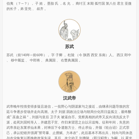
伯夷 （？—？）， 子 姓， 墨胎 氏 ，名 允 ， 商纣王 末期 孤竹国 第八任 君主 亚微
的长子，弟 亚凭 、 叔齐 。
苏武
苏武 （前140年—前60年）， 字 子卿 ， 杜陵 （今 陕西 西安 东南）人。 西汉 郎中
、 栘中厩监 、 中郎将 、 典属国 、 右曹典属国 。
汉武帝
武帝晚年性情变得多疑且迷信，一批野心与阴谋家与之接近，由继承问题导致的宫
廷斗争逐步登场并走向高潮。太子 刘据 因政治立场与朝局分化而日益孤立，最终酿
成“ 巫蛊之祸 ”，刘据与皇后 卫子夫 被逼自尽。觉察真相的武帝又反向清洗反太子
派，处死刘屈牦等人，并建思子宫、作归来望思之台以示追悔。征和年间，失意的
武帝亲赴东莱求仙未果，封禅后下令遣散方士、停止求仙，并颁《轮台诏》正式罪
己，承认犯错并强调“禁苛暴、止擅赋、力本农”，此后基本不再出兵，转向与民休息
与农业恢复以图挽救政策失误。其后，改立幼子 刘弗陵 （即汉昭帝）为嗣，以 霍光