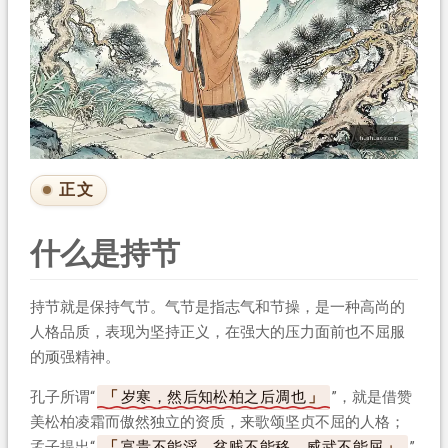
正文
什么是持节
持节就是保持气节。气节是指志气和节操，是一种高尚的
人格品质，表现为坚持正义，在强大的压力面前也不屈服
的顽强精神。
孔子所谓“
岁寒，然后知松柏之后凋也
”，就是借赞
美松柏凌霜而傲然独立的资质，来歌颂坚贞不屈的人格；
孟子提出“
富贵不能淫，贫贱不能移，威武不能屈
”