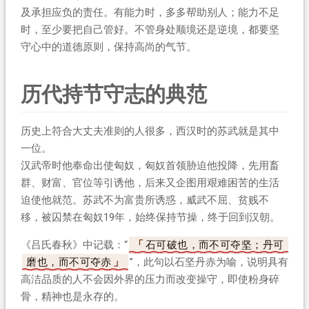
及承担应负的责任。有能力时，多多帮助别人；能力不足
时，至少要把自己管好。不管身处顺境还是逆境，都要坚
守心中的道德原则，保持高尚的气节。
历代持节守志的典范
历史上符合大丈夫准则的人很多，西汉时的苏武就是其中
一位。
汉武帝时他奉命出使匈奴，匈奴首领胁迫他投降，先用畜
群、财富、官位等引诱他，后来又企图用艰难困苦的生活
迫使他就范。苏武不为富贵所诱惑，威武不屈、贫贱不
移，被囚禁在匈奴19年，始终保持节操，终于回到汉朝。
《吕氏春秋》中记载：“
石可破也，而不可夺坚；丹可
磨也，而不可夺赤
”，此句以石坚丹赤为喻，说明具有
高洁品质的人不会因外界的压力而改变操守，即使粉身碎
骨，精神也是永存的。