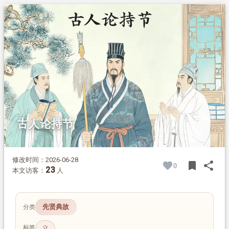
1.
摘要
2.
正文
2.1.
什么是持节
2.2.
先贤论持节准则
2.3.
历代持节守志的典范
2.4.
托物寄情赞气节
古人论持节
修改时间：2026-06-28
bookmark
share
0
BOOK
SH
23
本文访客：
人
先贤典故
分类
标签
义