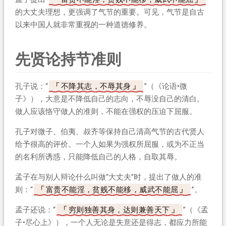
的大丈夫理想，更强调了气节的重要。可见，气节是自古
以来中国人就非常重视的一种道德修养。
先贤论持节准则
孔子说：“
不降其志，不辱其身
”（《论语•微
子》），大意是不降低自己的志向，不辱没自己的清白。
做人应该恪守做人的准则，不能在强权的压迫下屈服。
孔子对微子、伯夷、叔齐等保持自己清高气节的古代贤人
给予很高的评价。一个人如果为强权所屈服，或为不正当
的名利所诱惑，只能降低自己的人格，自取其辱。
孟子在与别人辩论什么叫做“大丈夫”时，提出了做人的准
则：“
富贵不能淫，贫贱不能移，威武不能屈
”。
孟子还说：“
穷则独善其身，达则兼善天下
”（《孟
子•尽心上》），一个人无论是失意还是得志，都应力所能