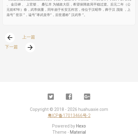
、 金日䃅 、 上官桀 、 桑弘羊 为辅政大臣，希望保障政局平稳过渡。后元二年（公
元前87年）春，武帝病重，同年崩于长安五柞宫，传位于汉昭帝，葬于汉 茂陵 ，上
庙号“ 世宗 ”，谥号“孝武皇帝”，后世通称“ 汉武帝 ”。
arrow_back
上一篇
arrow_forward
下一篇
Twitter
Facebook
Google
Plus
Copyright ©
2018 - 2026
huahuaxie.com
粤ICP备17013466号-2
Powered by
Hexo
Theme -
Material