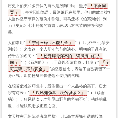
历史上伯夷和叔齐认为自己是殷商臣民，坚持
不食周
粟
，去首阳山隐居，最终饿死在那里。他们的故事被古
人当作坚守节操的范例来称颂。司马迁将《伯夷列传》列
为《史记》七十列传的首篇，表现出对气节的推崇和赞
美。
人们常用“
宁可玉碎，不能瓦全
”（《北齐书•元景安
列传》）来表达一个人坚守气节的决心。明朝的于谦有流
传千古的名句：“
粉身碎骨浑不怕，留得清白在人
间
”（《石灰吟》），于谦以石灰自喻，抒发了“
宁
可玉碎，不能瓦全
”的坚定信念，表达了自己要留下一
身正气，即使粉身碎骨也毫不畏惧的气魄。
在艰苦危难的环境中，最能看出一个人品格的高下。唐太
宗有诗云：“
疾风知劲草，板荡识诚臣
”（《赐萧
瑀》），狂风劲吹，才能显出野草的坚韧不折；动荡的乱
世，才能认识忠诚正直之臣。
文天祥在元朝统治者绞尽脑汁，以高官厚禄引诱他投降