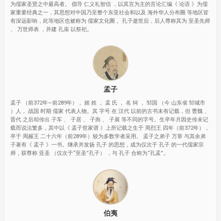
为儒家圣贤之中最高者。 倡导 仁义礼智信 ，以其言为主的言论汇编《 论语 》为儒
家重要经典之一，其思想对中国乃至整个东亚社会和以及 海外华人分布圈 等地区皆
有深远影响，此等地区也被称为 儒家文化圈 。孔子逝世后，后人尊称其为 至圣先师
、 万世师表 ，并建 孔庙 以祭祀。
孟子
孟子 （前372年—前289年）， 姬 姓 ， 孟 氏 ， 名 轲 ， 邹国 （今 山东省 邹城市
）人， 战国 时期 儒家 代表人物。其 字号 在 汉代 以前的古书未有记载，但 曹魏 、
晋代 之后却传出 子车 、 子居 、 子舆 、 子展 等不同的字号。生卒年月因史传未记
载而说法繁多，其中以《 孟子世家谱 》上所记载之生于 周烈王 四年（前372年），
卒于 周赧王 二十六年（前289年）较为多数学者采用。 孟子之弟子 万章 与其余弟
子著有《 孟子 》一书。继承并发扬 孔子 的思想，成为仅次于 孔子 的一代儒家宗
师，获尊称 亚圣 （仅次于“至圣”孔子） ，与 孔子 合称为“孔孟”。
伯夷