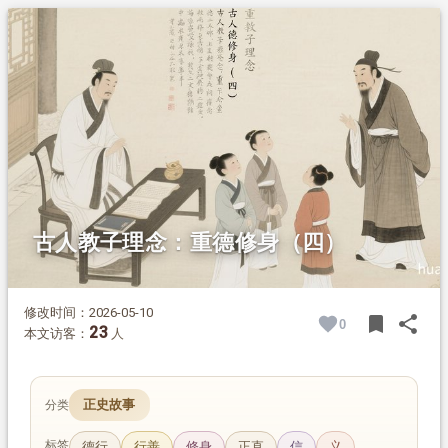
1.
摘要
2.
正文
2.1.
范仲淹教子重德行
2.1.1.
范纯仁赠麦助友
2.1.2.
言传身教，家风传家
2.2.
重德才是传家根本
古人教子理念：重德修身（四）
修改时间：2026-05-10
bookmark
share
0
BOOK
SH
23
本文访客：
人
正史故事
分类
标签
德行
行善
修身
正直
信
义