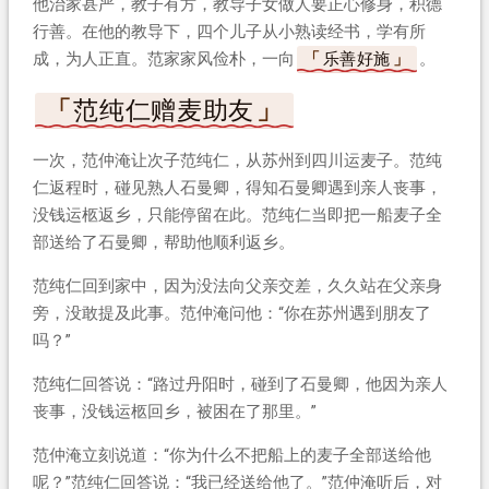
他治家甚严，教子有方，教导子女做人要正心修身，积德
行善。在他的教导下，四个儿子从小熟读经书，学有所
成，为人正直。范家家风俭朴，一向
乐善好施
。
范纯仁赠麦助友
一次，范仲淹让次子范纯仁，从苏州到四川运麦子。范纯
仁返程时，碰见熟人石曼卿，得知石曼卿遇到亲人丧事，
没钱运柩返乡，只能停留在此。范纯仁当即把一船麦子全
部送给了石曼卿，帮助他顺利返乡。
范纯仁回到家中，因为没法向父亲交差，久久站在父亲身
旁，没敢提及此事。范仲淹问他：“你在苏州遇到朋友了
吗？”
范纯仁回答说：“路过丹阳时，碰到了石曼卿，他因为亲人
丧事，没钱运柩回乡，被困在了那里。”
范仲淹立刻说道：“你为什么不把船上的麦子全部送给他
呢？”范纯仁回答说：“我已经送给他了。”范仲淹听后，对