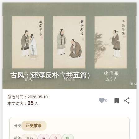
1.
摘要
2.
正文
2.1.
一、还淳反朴
2.2.
二、倾囊济友
2.3.
三、王义方的义行
2.4.
四、房景远义感盗贼
2.5.
五、忠义感天的仆人
古风：还淳反朴（共五篇）
修改时间：2026-05-10
bookmark
share
0
BOOK
SH
25
本文访客：
人
正史故事
分类
标签
德行
孝
义
忠