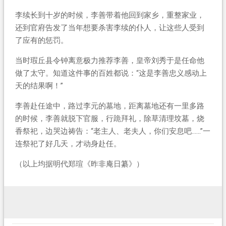
李续长到十岁的时候，李善带着他回到家乡，重整家业，
还到官府告发了当年想要杀害李续的仆人，让这些人受到
了应有的惩罚。
当时瑕丘县令钟离意极力推荐李善，皇帝刘秀于是任命他
做了太守。知道这件事的百姓都说：“这是李善忠义感动上
天的结果啊！”
李善赴任途中，路过李元的墓地，距离墓地还有一里多路
的时候，李善就脱下官服，行跪拜礼，除草清理坟墓，烧
香祭祀，边哭边祷告：“老主人、老夫人，你们安息吧……”一
连祭祀了好几天，才动身赴任。
（以上均据明代郑瑄《昨非庵日纂》）