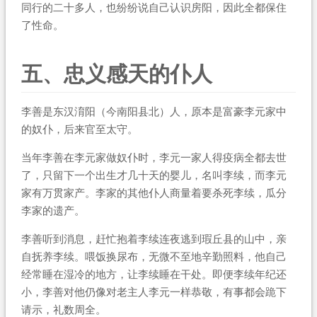
同行的二十多人，也纷纷说自己认识房阳，因此全都保住
了性命。
五、忠义感天的仆人
李善是东汉淯阳（今南阳县北）人，原本是富豪李元家中
的奴仆，后来官至太守。
当年李善在李元家做奴仆时，李元一家人得疫病全都去世
了，只留下一个出生才几十天的婴儿，名叫李续，而李元
家有万贯家产。李家的其他仆人商量着要杀死李续，瓜分
李家的遗产。
李善听到消息，赶忙抱着李续连夜逃到瑕丘县的山中，亲
自抚养李续。喂饭换尿布，无微不至地辛勤照料，他自己
经常睡在湿冷的地方，让李续睡在干处。即便李续年纪还
小，李善对他仍像对老主人李元一样恭敬，有事都会跪下
请示，礼数周全。