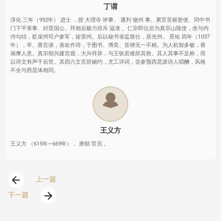
丁谓
淳化 三年（992年） 进士 ，授 大理寺 评事、 通判 饶州 事。累官至枢密使、同中书
门下平章事、封晋国公。拜相后极力排斥 寇准 。仁宗即位后为真宗山陵使，坐与内
侍勾结，贬崖州司户参军，徒雷州。后以秘书省监致仕，居光州。 景祐 四年（1037
年），卒。善言谈，喜欢作诗，于图书、博奕、音律无一不精。为人机智多敏，善
揣摩人意。真宗朝兴建宫观，大兴祥异，与王钦若难辞其咎。其人其事不足称，而
以诗文有声于后世。其四六文言辞婉约，尤工诗词，尝参预西昆派诗人唱酬，风格
不全与西昆体相同。
王义方
王义方 （615年—669年）， 唐朝 官员 。
arrow_back
上一篇
arrow_forward
下一篇