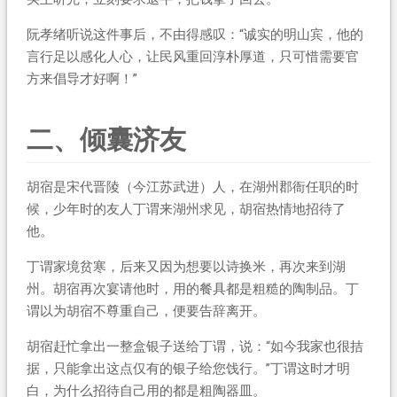
阮孝绪听说这件事后，不由得感叹：“诚实的明山宾，他的
言行足以感化人心，让民风重回淳朴厚道，只可惜需要官
方来倡导才好啊！”
二、倾囊济友
胡宿是宋代晋陵（今江苏武进）人，在湖州郡衙任职的时
候，少年时的友人丁谓来湖州求见，胡宿热情地招待了
他。
丁谓家境贫寒，后来又因为想要以诗换米，再次来到湖
州。胡宿再次宴请他时，用的餐具都是粗糙的陶制品。丁
谓以为胡宿不尊重自己，便要告辞离开。
胡宿赶忙拿出一整盒银子送给丁谓，说：“如今我家也很拮
据，只能拿出这点仅有的银子给您饯行。”丁谓这时才明
白，为什么招待自己用的都是粗陶器皿。