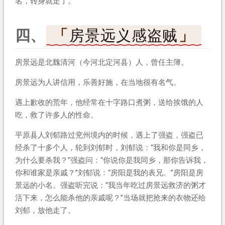
名，转身就走了。
四、
房景远义感盗贼
房景远是北魏清河（今河北定河县）人，曾任主簿。
房景远为人讲信用，乐善好施，在当地很有名气。
遇上歉收的荒年，他经常在十字路口煮粥，送给挨饿的人
吃，救了许多人的性命。
平原县人刘郁路过兖州境内的时候，遇上了强盗，强盗已
经杀了十多个人，轮到刘郁时，刘郁说：“我和你是同乡，
为什么要杀我？”强盗问：“你说你是我同乡，那你告诉我，
你和谁家是亲戚？”刘郁说：“房阳是我的表兄。”房阳是房
景远的小名。强盗听完说：“我当年吃过房景远救济的粥才
活下来，怎么能杀他的亲戚呢？”当场就把抢来的衣物还给
刘郁，放他走了。