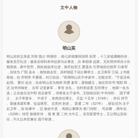
文中人物
明山宾
明山宾的父亲是 刘宋 隐士 明僧绍 ，他七岁就懂得说明 名理 ，十三岁就通晓经传，
服丧克尽礼仪；服丧后得到本州征辟为从事史，自 奉朝请 起家。兄长明仲璋自小长
期患病，家中贫穷，因此他追求仕进，南齐始安王 萧遥光 引荐他担任抚军 行参军
，后转为 广阳 县令 ，很快就去官。其时朝廷下诏公卿举士，左卫将军 江祏 上书推
荐他，但 齐明帝 不重视，对江祏说：“听闻明山宾不停谈书，怎能当官。”于是没有
起用。 萧衍 起兵，任命明山宾为相府 田曹 参军；梁朝建立，他任官尚书 驾部 郎 ，
迁 治书侍御史 、右军 记室参军 ，掌管 吉礼 。当时初设置 五经博士 ，他第一名当
选；之后改任北中郎 咨议参军 ，侍奉皇太子读书。又陆续任职 中书侍郎 、 国子博
士 、 太子率更令 、 中庶子 ，依然担任博士。 天监 十五年（516年），外任 持节
、督缘淮诸军事、征远将军、 北兖州 刺史 。 普通 二年（521年），获征召为 太子
右卫率 ，加 给事中 ，迁 御史中丞 ，再因公事降为 黄门侍郎 、 司农卿 ，两年后
（523年）转官 散骑常侍 ，领 青 冀 二州 大中正 。东宫新置学士，又让明山宾担
任，不久以本官兼任 国子祭酒 。