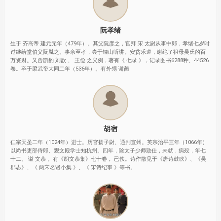
阮孝绪
生于 齐高帝 建元元年（479年）。其父阮彦之，官拜 宋 太尉从事中郎，孝绪七岁时
过继给堂伯父阮胤之。事亲至孝，尝于锺山听讲。安贫乐道，谢绝了祖母吴氏的百
万资财。又曾斟酌 刘歆 、 王俭 之义例，著有《 七录 》，记录图书6288种、44526
卷。卒于梁武帝大同二年（536年）。有外甥 谢蔺
胡宿
仁宗天圣二年（1024年）进士。历官扬子尉、通判宣州。英宗治平三年（1066年）
以尚书吏部侍郎、观文殿学士知杭州。四年，除太子少师致仕，未就，病殁，年七
十二。 谥 文恭 。有《胡文恭集》七十卷， 已佚。诗作散见于《唐诗鼓吹》、《吴
郡志》、《 两宋名贤小集 》、《 宋诗纪事 》等书。