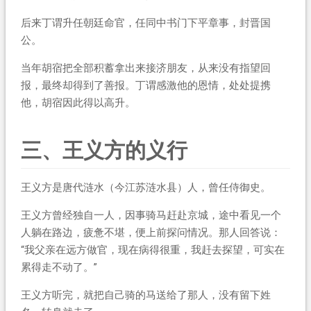
后来丁谓升任朝廷命官，任同中书门下平章事，封晋国
公。
当年胡宿把全部积蓄拿出来接济朋友，从来没有指望回
报，最终却得到了善报。丁谓感激他的恩情，处处提携
他，胡宿因此得以高升。
三、王义方的义行
王义方是唐代涟水（今江苏涟水县）人，曾任侍御史。
王义方曾经独自一人，因事骑马赶赴京城，途中看见一个
人躺在路边，疲惫不堪，便上前探问情况。那人回答说：
“我父亲在远方做官，现在病得很重，我赶去探望，可实在
累得走不动了。”
王义方听完，就把自己骑的马送给了那人，没有留下姓