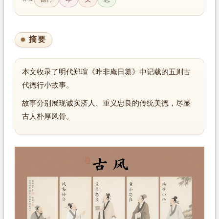
摘要
本文收录了明代郑瑄《昨非庵日纂》中记载的五则古
代德行小故事。
故事分别展现诚实济人、重义忠良的传统美德，尽显
古人朴厚风骨。