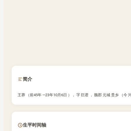
简介
王莽 （前45年 —23年10月6日 ）， 字 巨君 ， 魏郡 元城 贵乡
生平时间轴