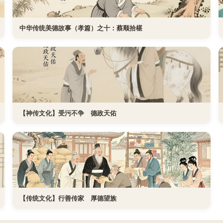
中华传统美德故事（孝篇）之十：蔡顺拾椹
【神传文化】受污不争 德政天佑
【传统文化】行善传家 厚德望族