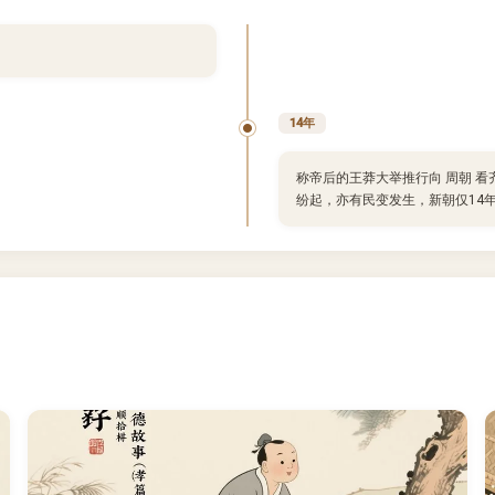
14年
称帝后的王莽大举推行向 周朝 
纷起，亦有民变发生，新朝仅14