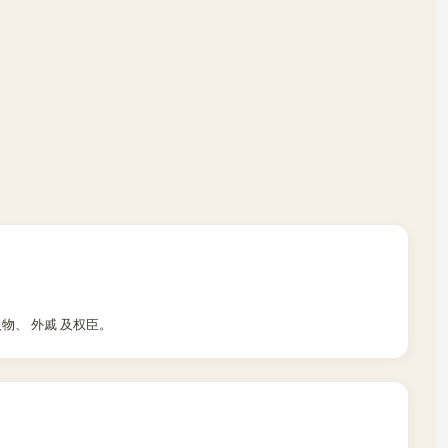
人物、 外戚 及权臣。