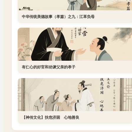
中华传统美德故事（孝篇）之九：江革负母
有仁心的好官和劝谏父亲的孝子
【神传文化】扶危济困 心地善良