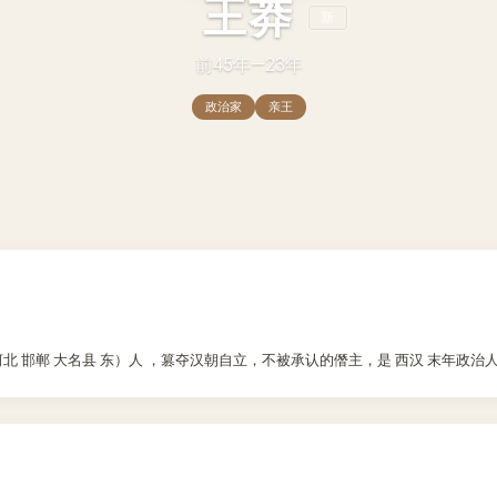
王莽
新
前45年—23年
政治家
亲王
 （今 河北 邯郸 大名县 东）人 ，篡夺汉朝自立，不被承认的僭主，是 西汉 末年政治