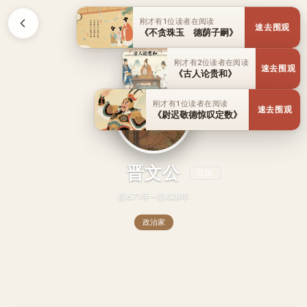
刚才有1位读者在阅读
速去围观
《不贪珠玉 德荫子嗣》
刚才有2位读者在阅读
速去围观
《古人论贵和》
刚才有1位读者在阅读
速去围观
《尉迟敬德惊叹定数》
晋文公
晋国
前671年—前628年
政治家