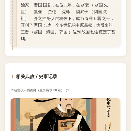
治家， 晋国 国君，在位九年，在 赵衰 （ 赵国 先
祖）、 狐偃 、 贾佗 、 先轸 、 魏武子 （ 魏国 先
祖）、 介之推 等人的辅佐下，成为 春秋五霸 之一，
开创了 晋国 长达一个多世纪的中原霸权，为后来的
三晋 （赵国、魏国、 韩国 ）位列 战国七雄 奠定了基
础。
相关典故 / 史事记载
本站含该人物篇目（至多展示 30 篇）（9）